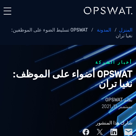
المنزل
/
المدونة
/
OPSWAT تسليط الضوء على الموظفين:
نغيا تران
أخبار الشركة
OPSWAT أضواء على الموظف:
نغيا تران
بقلم
OPSWAT
سبتمبر 13, 2021
شارك هذا المنشور