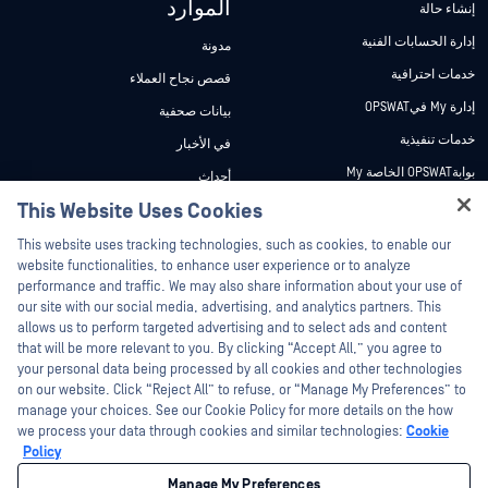
الموارد
إنشاء حالة
إدارة الحسابات الفنية
مدونة
خدمات احترافية
قصص نجاح العملاء
إدارة My فيOPSWAT
بيانات صحفية
خدمات تنفيذية
في الأخبار
بوابةOPSWAT الخاصة My
أحداث
وثائق تقنية
This Website Uses Cookies
ندوات عبر الإنترنت
Hey there!
دورات تدريبية
أوراق البيانات
This website uses tracking technologies, such as cookies, to enable our
I'm Ozzy, your OPSWAT virtual assistant.
website functionalities, to enhance user experience or to analyze
برنامج الثغرات الأمنية
مستندات تقنية
How can I help you secure what's critical
performance and traffic. We may also share information about your use of
الشركاء
today?
our site with our social media, advertising, and analytics partners. This
أدوات مجانية
allows us to perform targeted advertising and to select ads and content
شهادات
that will be more relevant to you. By clicking “Accept All,” you agree to
شركاء التكنولوجيا
your personal data being processed by all cookies and other technologies
on our website. Click “Reject All” to refuse, or “Manage My Preferences” to
برنامج شركاء القنوات
manage your choices. See our Cookie Policy for more details on the how
we process your data through cookies and similar technologies:
Cookie
©2026 OPSWAT . جميع الحقوق محفوظة. OPSWAT و MetaDefender و Metascan و
Policy
MetaAccess OPSWAT و Trust no File. Trust No Device. و OPSWAT و Protecting the
World's Critical Infrastructure و Deep CDR™ Technology و InQuest وشعار InQuest و
Manage My Preferences