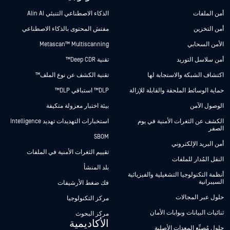
أمن الملفات
الذكاء الاصطناعي التنبئي Alin AI
أمن التخزين
مفتش المحتوى بالذكاء الاصطناعي
الأمن السحابي
Metascan™ Multiscanning
أمن سلاسل التوريد
تقنية Deep CDR™
اكتشاف الشبكة والاستجابة لها
تقنية الكشف عن نوع الملف™
حماية الوسائط الملحقة والقابلة للإزالة
DLP™ استباقي DLP™
الوصول الآمن
بيئة اختبار معزولة متكيفة
الكشف عن الثغرات الأمنية في يوم
استخبارات التهديدات تهديد Intelligence
الصفر
SBOM
أمن البريد الإلكتروني
تقييم الثغرات الأمنية في الملفات
النقل المُدار للملفات
بلد المنشأ
أنظمة التكنولوجيا التشغيلية والفيزيائية
السيبرانية
فك ضغط الأرشيفات
حلول عبر المجالات
مركز التكنولوجيا
ثنائيات البيانات وبوابات الأمان
مركز البحوث
الأكاديمية
حلول مُصنِّع المعدات الأصلية