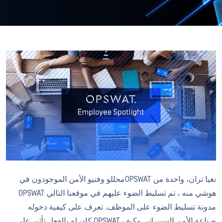
نغيا تران، واحدة من OPSWATمحللو وفنيو الأمن الموجودون في
هوشي منه ، تم تسليط الضوء عليهم في موقعنا التالي OPSWAT
مدونة تسليط الضوء على الموظف. تعرف على كيفية دخوله
صناعة الأمن السيبراني وكيف OPSWAT كان له بالفعل تأثير على