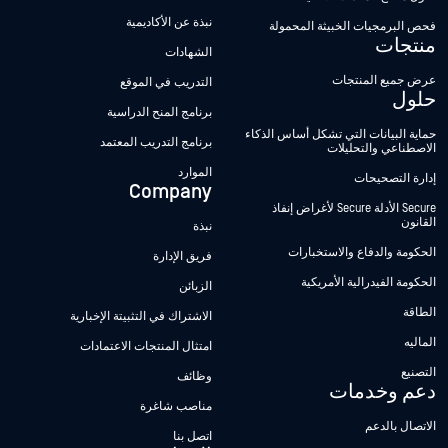
نبذة عن الأكاديمية
فحص البرمجيات الخبيثة المحمولة
منتجات
الشهادات
عرض جميع المنتجات
التدريب في الموقع
حلول
برنامج المنح الدراسية
حماية البيانات التي تشكل أساس الذكاء
برنامج التدريب المعتمد
الاصطناعي والتحليلات
الموارد
إدارة التصحيحات
Company
Secure الأدلة Secure لأغراض إنفاذ
القانون
نبذة
الحكومة والدفاع والاستخبارات
فريق الإدارة
الحكومة الفيدرالية الأمريكية
الزبائن
الطاقة
الاشتراك في التثبيتة الإخبارية
الماليه
امتثال المنتجات الاعتمادات
التصنيع
وظائف
دعم وخدمات
مناصب شاغرة
الاتصال بالدعم
اتصل بنا