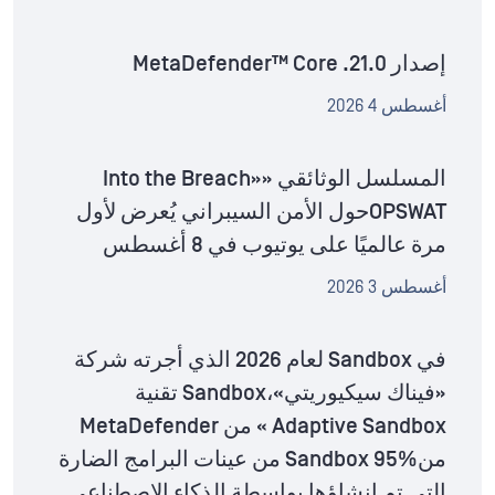
إصدار MetaDefender™ Core .21.0
أغسطس 4 2026
المسلسل الوثائقي «Into the Breach»
OPSWATحول الأمن السيبراني يُعرض لأول
مرة عالميًا على يوتيوب في 8 أغسطس
أغسطس 3 2026
في Sandbox لعام 2026 الذي أجرته شركة
«فيناك سيكيوريتي»،Sandbox تقنية
Adaptive Sandbox » من MetaDefender
منSandbox 95% من عينات البرامج الضارة
التي تم إنشاؤها بواسطة الذكاء الاصطناعي