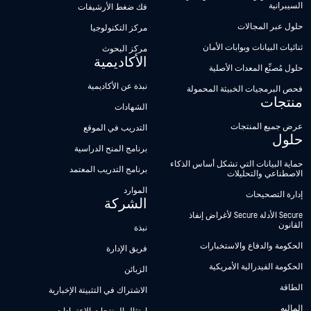
السيبرانية
فك ضغط الأرشيفات
حلول عبر المجالات
مركز التكنولوجيا
ثنائيات البيانات وبوابات الأمان
مركز البحوث
الأكاديمية
حلول مُصنِّع المعدات الأصلية
نبذة عن الأكاديمية
فحص البرمجيات الخبيثة المحمولة
منتجات
الشهادات
عرض جميع المنتجات
التدريب في الموقع
حلول
برنامج المنح الدراسية
حماية البيانات التي تشكل أساس الذكاء
برنامج التدريب المعتمد
الاصطناعي والتحليلات
الموارد
إدارة التصحيحات
الشركة
Secure الأدلة Secure لأغراض إنفاذ
القانون
نبذة
الحكومة والدفاع والاستخبارات
فريق الإدارة
الحكومة الفيدرالية الأمريكية
الزبائن
الطاقة
الاشتراك في التثبيتة الإخبارية
الماليه