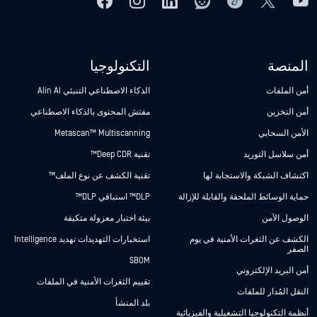
المنصة
التكنولوجيا
أمن الملفات
الذكاء الاصطناعي التنبئي Alin AI
أمن التخزين
مفتش المحتوى بالذكاء الاصطناعي
الأمن السحابي
Metascan™ Multiscanning
أمن سلاسل التوريد
تقنية Deep CDR™
اكتشاف الشبكة والاستجابة لها
تقنية الكشف عن نوع الملف™
حماية الوسائط الملحقة والقابلة للإزالة
DLP™ استباقي DLP™
الوصول الآمن
بيئة اختبار معزولة متكيفة
الكشف عن الثغرات الأمنية في يوم
استخبارات التهديدات تهديد Intelligence
الصفر
SBOM
أمن البريد الإلكتروني
تقييم الثغرات الأمنية في الملفات
النقل المُدار للملفات
بلد المنشأ
أنظمة التكنولوجيا التشغيلية والفيزيائية