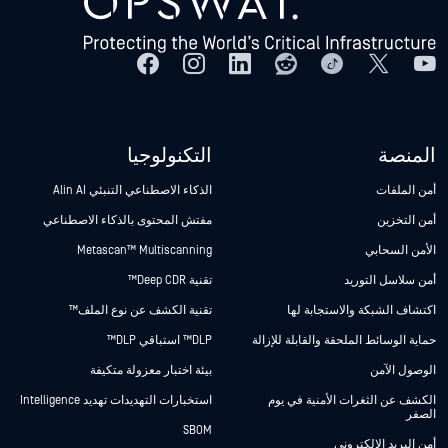
المنصة
التكنولوجيا
أمن الملفات
الذكاء الاصطناعي التنبئي Alin AI
أمن التخزين
مفتش المحتوى بالذكاء الاصطناعي
الأمن السحابي
Metascan™ Multiscanning
أمن سلاسل التوريد
تقنية Deep CDR™
اكتشاف الشبكة والاستجابة لها
تقنية الكشف عن نوع الملف™
حماية الوسائط الملحقة والقابلة للإزالة
DLP™ استباقي DLP™
الوصول الآمن
بيئة اختبار معزولة متكيفة
الكشف عن الثغرات الأمنية في يوم
استخبارات التهديدات تهديد Intelligence
الصفر
SBOM
أمن البريد الإلكتروني