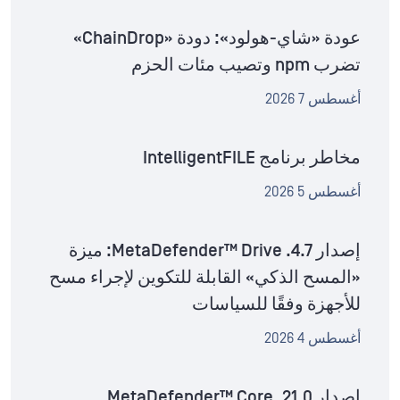
عودة «شاي-هولود»: دودة «ChainDrop»
تضرب npm وتصيب مئات الحزم
أغسطس 7 2026
مخاطر برنامج IntelligentFILE
أغسطس 5 2026
إصدار MetaDefender™ Drive .4.7: ميزة
«المسح الذكي» القابلة للتكوين لإجراء مسح
للأجهزة وفقًا للسياسات
أغسطس 4 2026
إصدار MetaDefender™ Core .21.0