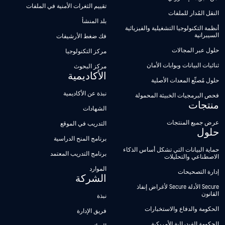
تقييم الثغرات الأمنية في الملفات
النقل المُدار للملفات
بلد المنشأ
أنظمة التكنولوجيا التشغيلية والفيزيائية
السيبرانية
فك ضغط الأرشيفات
حلول عبر المجالات
مركز التكنولوجيا
ثنائيات البيانات وبوابات الأمان
مركز البحوث
الأكاديمية
حلول مُصنِّع المعدات الأصلية
نبذة عن الأكاديمية
فحص البرمجيات الخبيثة المحمولة
منتجات
الشهادات
عرض جميع المنتجات
التدريب في الموقع
حلول
برنامج المنح الدراسية
حماية البيانات التي تشكل أساس الذكاء
برنامج التدريب المعتمد
الاصطناعي والتحليلات
الموارد
إدارة التصحيحات
الشركة
Secure الأدلة Secure لأغراض إنفاذ
القانون
نبذة
الحكومة والدفاع والاستخبارات
فريق الإدارة
الحكومة الفيدرالية الأمريكية