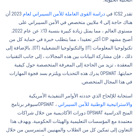
التحتية الحيوية.
تقدر ICS2 في
دراسة القوى العاملة للأمن السيبراني لعام
2023 أن
هناك حاجة إلى 4 ملايين متخصص في الأمن السيبراني على
مستوى العالم ، مما يمثل زيادة كبيرة بنسبة 13٪ عن عام 2022.
أصبح مشهد CIP أكثر تعقيدا ، مما يتطلب خبرة في حماية كل من
تكنولوجيا المعلومات (IT) والتكنولوجيا التشغيلية (OT). بالإضافة إلى
ذلك ، فإن مشاركة البيانات بين هذه المجالات ، إلى جانب التقنيات
المعقدة ، تزيد من الحاجة إلى المعرفة المتخصصة حول كيفية
حمايتها. OPSWAT يدرك هذه التحديات ويلتزم بسد فجوة المهارات
في هذا المجال المتخصص.
استجابة للإلحاح الذي حددته الأوامر التنفيذية الأمريكية
والاستراتيجية الوطنية للأمن السيبراني
، OPSWATسيوفر برنامج
المنح الدراسية OPSWAT دورات الأكاديمية من خلال شراكات
معتمدة مع المؤسسات التعليمية والهيئات الحكومية. ويهدف هذا
التعاون إلى تمكين كل من الطلاب والمهنيين المتمرسين من خلال