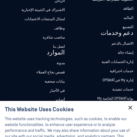
الزبائن
الطاقة
الاشتراك في التثبيتة الإخبارية
الماليه
امتثال المنتجات الاعتمادات
التصنيع
وظائف
دعم وخدمات
مناصب شاغرة
الاتصال بالدعم
اتصل بنا
الموارد
إنشاء حالة
إدارة الحسابات الفنية
مدونة
خدمات احترافية
قصص نجاح العملاء
إدارة My فيOPSWAT
بيانات صحفية
خدمات تنفيذية
في الأخبار
بوابةOPSWAT الخاصة My
أحداث
وثائق تقنية
This Website Uses Cookies
ندوات عبر الإنترنت
Hey there!
دورات تدريبية
أوراق البيانات
This website uses tracking technologies, such as cookies, to enable our
I'm Ozzy, your OPSWAT virtual assistant.
website functionalities, to enhance user experience or to analyze
برنامج الثغرات الأمنية
مستندات تقنية
How can I help you secure what's critical
performance and traffic. We may also share information about your use of
الشركاء
today?
our site with our social media, advertising, and analytics partners. This
أدوات مجانية