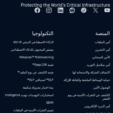
المنصة
التكنولوجيا
أمن الملفات
الذكاء الاصطناعي التنبئي Alin AI
أمن التخزين
مفتش المحتوى بالذكاء الاصطناعي
الأمن السحابي
Metascan™ Multiscanning
أمن سلاسل التوريد
تقنية Deep CDR™
اكتشاف الشبكة والاستجابة لها
تقنية الكشف عن نوع الملف™
حماية الوسائط الملحقة والقابلة للإزالة
DLP™ استباقي DLP™
الوصول الآمن
بيئة اختبار معزولة متكيفة
الكشف عن الثغرات الأمنية في يوم
استخبارات التهديدات تهديد Intelligence
الصفر
SBOM
أمن البريد الإلكتروني
تقييم الثغرات الأمنية في الملفات