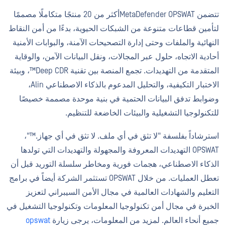
تتضمن MetaDefender OPSWATأكثر من 20 منتجًا متكاملًا مصممًا
لتأمين قطاعات متنوعة من الشبكات الحيوية، بدءًا من أمن النقاط
النهائية والملفات وحتى إدارة التصحيحات الآمنة، والبوابات الأمنية
أحادية الاتجاه، حلول عبر المجالات، ونقل البيانات الآمن، والوقاية
المتقدمة من التهديدات. تجمع المنصة بين تقنية Deep CDR™، وبيئة
الاختبار التكيفية، والتحليل المدعوم بالذكاء الاصطناعي Alin،
وضوابط تدفق البيانات الحتمية في بنية موحدة مصممة خصيصًا
للتكنولوجيا التشغيلية والبيئات الخاضعة للتنظيم.
استرشاداً بفلسفة "لا تثق في أي ملف. لا تثق في أي جهاز.™"،
OPSWAT التهديدات المعروفة والمجهولة والتهديدات التي تولدها
الذكاء الاصطناعي، هجمات فورية ومخاطر سلسلة التوريد قبل أن
تعطل العمليات. من خلال OPSWAT تستثمر الشركة أيضاً في برامج
التعليم والشهادات العالمية في مجال الأمن السيبراني لتعزيز
الخبرة في مجال أمن تكنولوجيا المعلومات وتكنولوجيا التشغيل في
جميع أنحاء العالم. لمزيد من المعلومات، يرجى زيارة
opswat