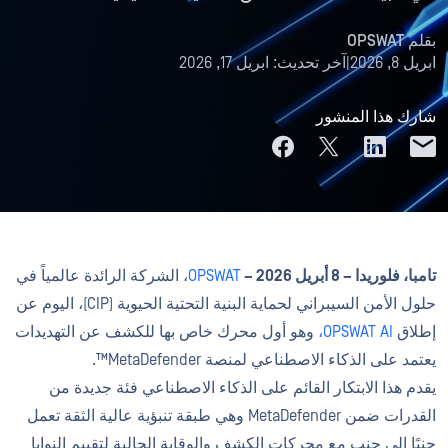
بقلم
OPSWAT
ابريل 8, 2026
|
آخر تحديث:
ابريل 17, 2026
شارك هذا المنشور
تامبا، فلوريدا – 8 أبريل 2026 –
OPSWAT
، الشركة الرائدة عالمياً في
حلول الأمن السيبراني لحماية البنية التحتية الحيوية (CIP)، اليوم عن
إطلاق
OPSWAT AI،
وهو أول محرك خاص بها للكشف عن التهديدات
يعتمد على الذكاء الاصطناعي لمنصة MetaDefender™.
يقدم هذا الابتكار القائم على الذكاء الاصطناعي فئة جديدة من
القدرات ضمن MetaDefender وهي طبقة تنبؤية عالية الثقة تعمل
جنبًا إلى جنب مع محركات الكشف والوقاية الحالية لتقييم النوايا