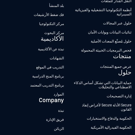
النقل المُدار للملفات
بلد المنشأ
أنظمة التكنولوجيا التشغيلية والفيزيائية
السيبرانية
فك ضغط الأرشيفات
حلول عبر المجالات
مركز التكنولوجيا
ثنائيات البيانات وبوابات الأمان
مركز البحوث
الأكاديمية
حلول مُصنِّع المعدات الأصلية
نبذة عن الأكاديمية
فحص البرمجيات الخبيثة المحمولة
منتجات
الشهادات
عرض جميع المنتجات
التدريب في الموقع
حلول
برنامج المنح الدراسية
حماية البيانات التي تشكل أساس الذكاء
برنامج التدريب المعتمد
الاصطناعي والتحليلات
الموارد
إدارة التصحيحات
Company
Secure الأدلة Secure لأغراض إنفاذ
القانون
نبذة
الحكومة والدفاع والاستخبارات
فريق الإدارة
الحكومة الفيدرالية الأمريكية
الزبائن