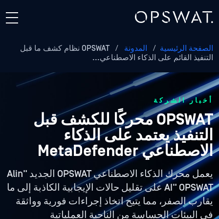
الصفحة الرئيسية
/
المدونة
/
OPSWAT نظام كشف ما قبل
التنفيذ القائم على الذكاء الاصطناعي...
أخبار الشركة
OPSWAT محركًا للكشف قبل
التنفيذ يعتمد على الذكاء
الاصطناعي MetaDefender
يعمل محرك الذكاء الاصطناعي OPSWAT الجديد "Alin
AI" OPSWAT على تقليل حالات الإيجابية الكاذبة إلى ما
يقارب الصفر، مما يتيح اتخاذ إجراءات فورية وواثقة
في البيئات الحساسة من الناحية العملياتية