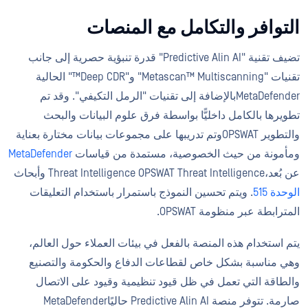
التوافر والتكامل مع المنصات
تضيف تقنية "Predictive Alin AI" قدرة تنبؤية حصرية إلى جانب
تقنيات "Metascan™ Multiscanning" و"Deep CDR™" الحالية
MetaDefenderبالإضافة إلى تقنيات "الرمل التكيفي". وقد تم
تطويرها بالكامل داخليًّا بواسطة فرق علوم البيانات والبحث
والتطوير OPSWATوتم تدريبها على مجموعات بيانات مختارة بعناية
ومأمونة من حيث الخصوصية، مستمدة من قياسات
MetaDefender
عن بُعد،Threat Intelligence OPSWAT Threat Intelligence وأبحاث
الوحدة 515
. ويتم تحسين النموذج باستمرار باستخدام التعليقات
المترابطة عبر منظومة OPSWAT.
يتم استخدام هذه المنصة بالفعل في بيئات العملاء حول العالم،
وهي مناسبة بشكل خاص لقطاعات الدفاع والحكومة والتصنيع
والطاقة التي تعمل في ظل قيود تنظيمية وقيود على الاتصال
صارمة. تتوفر منصة Predictive Alin AI حاليًاMetaDefender