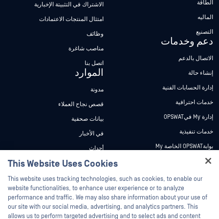
الطاقة
الاشتراك في التثبيتة الإخبارية
الماليه
امتثال المنتجات الاعتمادات
التصنيع
وظائف
دعم وخدمات
مناصب شاغرة
الاتصال بالدعم
اتصل بنا
الموارد
إنشاء حالة
إدارة الحسابات الفنية
مدونة
خدمات احترافية
قصص نجاح العملاء
إدارة My فيOPSWAT
بيانات صحفية
خدمات تنفيذية
في الأخبار
بوابةOPSWAT الخاصة My
أحداث
وثائق تقنية
This Website Uses Cookies
ندوات عبر الإنترنت
Hey there!
دورات تدريبية
أوراق البيانات
This website uses tracking technologies, such as cookies, to enable our
I'm Ozzy, your OPSWAT virtual assistant.
website functionalities, to enhance user experience or to analyze
برنامج الثغرات الأمنية
مستندات تقنية
How can I help you secure what's critical
performance and traffic. We may also share information about your use of
الشركاء
today?
our site with our social media, advertising, and analytics partners. This
أدوات مجانية
allows us to perform targeted advertising and to select ads and content
شهادات