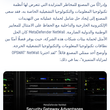
وإدراكًا من المصنع للمخاطر المتزايدة التي تتعرض لها أنظمة
تكنولوجيا المعلومات والتكنولوجيا التشغيلية الخاصة به، فقد سعى
المصنع إلى إيجاد حل شامل لحماية عملياته من التهديدات
الإلكترونية الخارجية والداخلية مع الحفاظ على الامتثال للمعايير
الوطنية والدولية الصارمة. MetaDefender NetWall كان الحل
الأمثل لحماية بيئات شبكات هذه الشركة، حيث يوفر فصلًا آمنًا بين
نطاقات تكنولوجيا المعلومات والتكنولوجيا التشغيلية الحرجة.
وأوضح أحد ممثلي المصنع قائلاً: "لقد اخترنا OPSWAT' NetWall
لمزاياه المتميزة"، بما في ذلك: