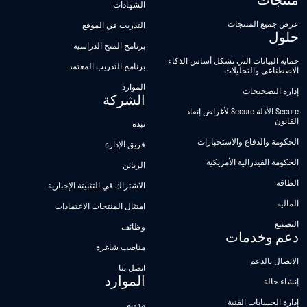
منتجات
الشهادات
عرض جميع المنتجات
التدريب في الموقع
حلول
برنامج المنح الدراسية
حماية البيانات التي تشكل أساس الذكاء
برنامج التدريب المعتمد
الاصطناعي والتحليلات
الموارد
إدارة التصحيحات
الشركة
Secure الأدلة Secure لأغراض إنفاذ
القانون
نبذة
الحكومة والدفاع والاستخبارات
فريق الإدارة
الحكومة الفيدرالية الأمريكية
الزبائن
الطاقة
الاشتراك في التثبيتة الإخبارية
الماليه
امتثال المنتجات الاعتمادات
التصنيع
وظائف
دعم وخدمات
مناصب شاغرة
الاتصال بالدعم
اتصل بنا
الموارد
إنشاء حالة
إدارة الحسابات الفنية
مدونة