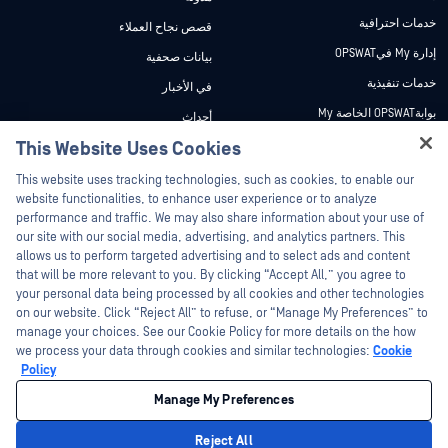
خدمات احترافية
قصص نجاح العملاء
إدارة My فيOPSWAT
بيانات صحفية
خدمات تنفيذية
في الأخبار
بوابةOPSWAT الخاصة My
أحداث
وثائق تقنية
This Website Uses Cookies
ندوات عبر الإنترنت
Hey there!
دورات تدريبية
أوراق البيانات
This website uses tracking technologies, such as cookies, to enable our
I'm Ozzy, your OPSWAT virtual assistant.
website functionalities, to enhance user experience or to analyze
برنامج الثغرات الأمنية
مستندات تقنية
How can I help you secure what's critical
performance and traffic. We may also share information about your use of
الشركاء
today?
our site with our social media, advertising, and analytics partners. This
أدوات مجانية
allows us to perform targeted advertising and to select ads and content
شهادات
that will be more relevant to you. By clicking “Accept All,” you agree to
شركاء التكنولوجيا
your personal data being processed by all cookies and other technologies
on our website. Click “Reject All” to refuse, or “Manage My Preferences” to
برنامج شركاء القنوات
manage your choices. See our Cookie Policy for more details on the how
we process your data through cookies and similar technologies:
Cookie
©2026 OPSWAT . جميع الحقوق محفوظة. OPSWAT و MetaDefender و Metascan و
Policy
MetaAccess OPSWAT و Trust no File. Trust No Device. و OPSWAT و Protecting the
World's Critical Infrastructure و Deep CDR™ Technology و InQuest وشعار InQuest و
Manage My Preferences
DFI و RetroHunt و Deep File Inspection و Join the Hunt هي علامات تجارية مملوكة
OPSWAT العلامات التجارية الخاصة بالجهات الخارجية هي ملك لأصحابها المعنيين.
القانون
سياسة الخصوصية
إدارة تفضيلات ملفات تعريف الارتباط
خيارات
Reject All