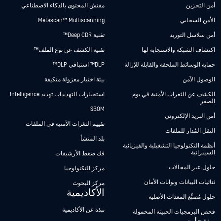
أمن التخزين
مفتش المحتوى بالذكاء الاصطناعي
الأمن السحابي
Metascan™ Multiscanning
أمن سلاسل التوريد
تقنية Deep CDR™
اكتشاف الشبكة والاستجابة لها
تقنية الكشف عن نوع الملف™
حماية الوسائط الملحقة والقابلة للإزالة
DLP™ استباقي DLP™
الوصول الآمن
بيئة اختبار معزولة متكيفة
الكشف عن الثغرات الأمنية في يوم
استخبارات التهديدات تهديد Intelligence
الصفر
SBOM
أمن البريد الإلكتروني
تقييم الثغرات الأمنية في الملفات
النقل المُدار للملفات
بلد المنشأ
أنظمة التكنولوجيا التشغيلية والفيزيائية
السيبرانية
فك ضغط الأرشيفات
حلول عبر المجالات
مركز التكنولوجيا
ثنائيات البيانات وبوابات الأمان
مركز البحوث
الأكاديمية
حلول مُصنِّع المعدات الأصلية
نبذة عن الأكاديمية
فحص البرمجيات الخبيثة المحمولة