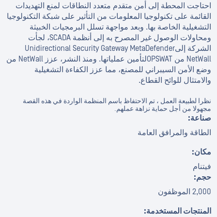
احتاجت المحطة إلى أمن متقدم متعدد النطاقات لمنع التهديدات
القائمة على تكنولوجيا المعلومات من التأثير على شبكة التكنولوجيا
التشغيلية الخاصة بها. وبعد مواجهة تسلل البرمجيات الخبيثة
ومحاولات الوصول غير المصرح به إلى أنظمة SCADA، لجأت
الشركة إلىUnidirectional Security Gateway MetaDefender
NetWall من OPSWATلتأمين عملياتها. ومنذ النشر، عزز NetWall من
وضع الأمن السيبراني للمصنع، مما عزز الكفاءة التشغيلية
والامتثال للوائح القطاع.
نظرا لطبيعة العمل ، تم الاحتفاظ باسم المنظمة الواردة في هذه القصة
مجهولا من أجل حماية نزاهة عملهم.
صناعة:
الطاقة والمرافق العامة
مكان:
فيتنام
حجم:
2,000 الموظفون
المنتجات المستخدمة: