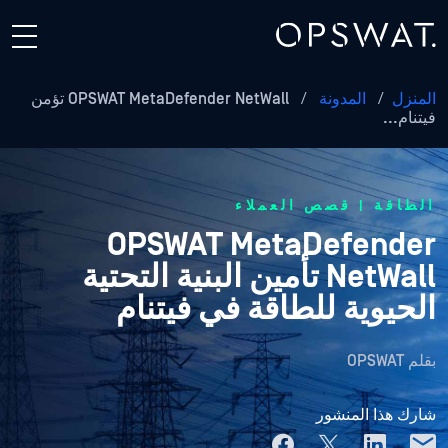
المنزل
/
المدونة
/
OPSWAT MetaDefender NetWall تؤمن
فيتنام...
الطاقة | قصص العملاء
OPSWAT MetaDefender
NetWall تأمين البنية التحتية
الحيوية للطاقة في فيتنام
بقلم
OPSWAT
شارك هذا المنشور