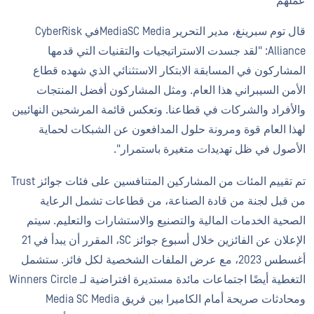
عملهم
قال توم سبرينغ، مدير التحرير MediaSC Mediaفي CyberRisk
Alliance: "لقد جسدت الاستراتيجيات والتقنيات التي قدمها
المشاركون في المسابقة الابتكار الاستثنائي الذي شهده قطاع
الأمن السيبراني هذا العام. ومثل المشاركون أفضل المنتجات
والأفراد والشركات في قطاعنا. وتعكس قائمة المرشحين النهائيين
لهذا العام قوة ومرونة حلول المدافعون عن الشبكات لحماية
الأصول في ظل تهديدات متغيرة باستمرار".
تم تقييم المئات من المشاركين المتنافسين على فئات جوائز Trust
من قبل لجنة من قادة الصناعة، من قطاعات تشمل الرعاية
الصحية الخدمات المالية والتصنيع والاستشارات والتعليم. سيتم
الإعلان عن الفائزين خلال أسبوع جوائز SC، المقرر أن يبدأ في 21
أغسطس 2023، مع عرض الملفات الشخصية لكل فائز. ستشمل
التغطية أيضًا اجتماعات مائدة مستديرة افتراضية لـ Winners Circle
ومحادثات صريحة أمام الكاميرا بين فريق Media SC Media