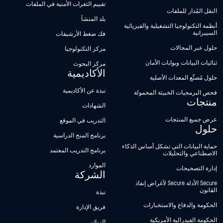
تقييم الثغرات الأمنية في الملفات
النقل المُدار للملفات
بلد المنشأ
أنظمة التكنولوجيا التشغيلية والفيزيائية
السيبرانية
فك ضغط الأرشيفات
حلول عبر المجالات
مركز التكنولوجيا
ثنائيات البيانات وبوابات الأمان
مركز البحوث
الأكاديمية
حلول مُصنِّع المعدات الأصلية
نبذة عن الأكاديمية
فحص البرمجيات الخبيثة المحمولة
منتجات
الشهادات
عرض جميع المنتجات
التدريب في الموقع
حلول
برنامج المنح الدراسية
حماية البيانات التي تشكل أساس الذكاء
برنامج التدريب المعتمد
الاصطناعي والتحليلات
الموارد
إدارة التصحيحات
الشركة
Secure الأدلة Secure لأغراض إنفاذ
القانون
نبذة
الحكومة والدفاع والاستخبارات
فريق الإدارة
الحكومة الفيدرالية الأمريكية
الزبائن