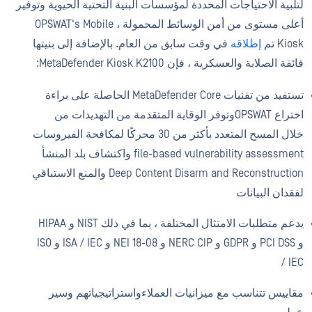
لتلبية الاحتياجات المحددة لمؤسسات البنية التحتية الحيوية وتوفير
أعلى مستوى من أمن الوسائط المحمولة ، OPSWAT's Mobile
Kiosk تم
إطلاقه
في وقت سابق من العام. بالإضافة إلى بنيتها
فائقة الصلابة والعسكرية ، فإن MetaDefender Kiosk K2100:
تستفيد من تقنيات MetaDefender Core الحاصلة على براءة
اختراع OPSWATوتوفر الوقاية المتقدمة من التهديدات من
خلال المسح المتعدد بأكثر من 30 محركًا لمكافحة الفيروسات
file-based vulnerability assessment واكتشاف بلد المنشأ
Deep Content Disarm and Reconstruction والمنع الاستباقي
لفقدان البيانات
يدعم متطلبات الامتثال المختلفة ، بما في ذلك NIST و HIPAA
و PCI DSS و GDPR و NERC CIP و NEI 18-08 و ISA / IEC و ISO
/ IEC
مقاييس تتناسب مع ميزانيات العملاءواستراتيجياتهم وسير