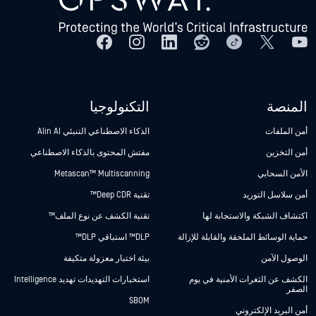
المنصة
التكنولوجيا
أمن الملفات
الذكاء الاصطناعي التنبئي Alin AI
أمن التخزين
مفتش المحتوى بالذكاء الاصطناعي
الأمن السحابي
Metascan™ Multiscanning
أمن سلاسل التوريد
تقنية Deep CDR™
اكتشاف الشبكة والاستجابة لها
تقنية الكشف عن نوع الملف™
حماية الوسائط الملحقة والقابلة للإزالة
DLP™ استباقي DLP™
الوصول الآمن
بيئة اختبار معزولة متكيفة
الكشف عن الثغرات الأمنية في يوم
استخبارات التهديدات تهديد Intelligence
الصفر
SBOM
أمن البريد الإلكتروني