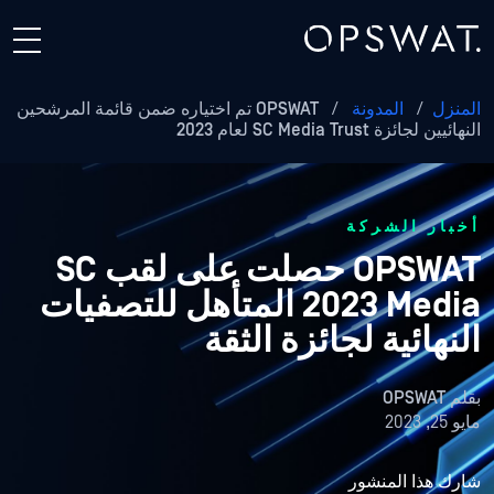
المنزل
/
المدونة
/
OPSWAT تم اختياره ضمن قائمة المرشحين
النهائيين لجائزة SC Media Trust لعام 2023
أخبار الشركة
OPSWAT حصلت على لقب SC
2023 Media المتأهل للتصفيات
النهائية لجائزة الثقة
بقلم
OPSWAT
مايو 25, 2023
شارك هذا المنشور