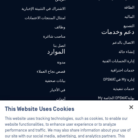
الطاقة
الاشتراك في التثبيتة الإخبارية
الماليه
امتثال المنتجات الاعتمادات
التصنيع
وظائف
دعم وخدمات
مناصب شاغرة
الاتصال بالدعم
اتصل بنا
الموارد
إنشاء حالة
إدارة الحسابات الفنية
مدونة
خدمات احترافية
قصص نجاح العملاء
إدارة My فيOPSWAT
بيانات صحفية
خدمات تنفيذية
في الأخبار
بوابةOPSWAT الخاصة My
أحداث
وثائق تقنية
This Website Uses Cookies
ندوات عبر الإنترنت
Hey there!
دورات تدريبية
أوراق البيانات
This website uses tracking technologies, such as cookies, to enable our
I'm Ozzy, your OPSWAT virtual assistant.
website functionalities, to enhance user experience or to analyze
برنامج الثغرات الأمنية
مستندات تقنية
How can I help you secure what's critical
performance and traffic. We may also share information about your use of
الشركاء
today?
our site with our social media, advertising, and analytics partners. This
أدوات مجانية