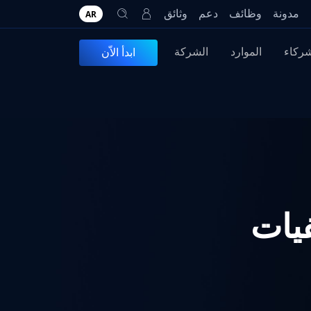
مدونة
وظائف
دعم
وثائق
AR
شركاء
الموارد
الشركة
ابدأ الاّن
فيات