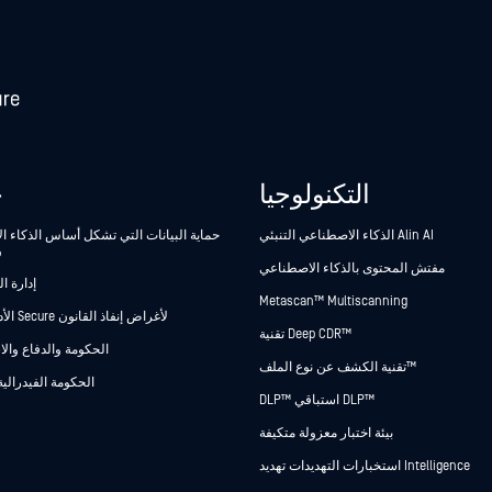
التكنولوجيا
ح
الذكاء الاصطناعي التنبئي Alin AI
حماية البيانات التي تشكل أساس الذكاء 
و
مفتش المحتوى بالذكاء الاصطناعي
إدارة ا
Metascan™ Multiscanning
Secure الأدلة Secure لأغراض إنفاذ القانون
تقنية Deep CDR™
الحكومة والدفاع وال
تقنية الكشف عن نوع الملف™
الحكومة الفيدرالية
DLP™ استباقي DLP™
بيئة اختبار معزولة متكيفة
استخبارات التهديدات تهديد Intelligence