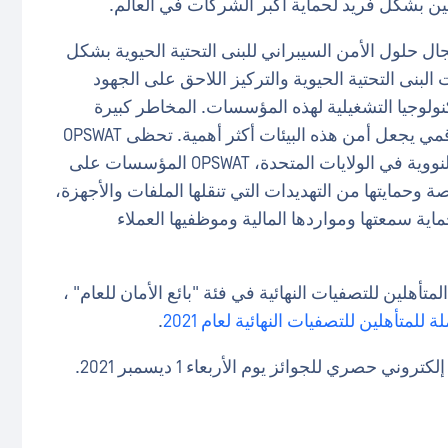
بين بشكل فريد لحماية أكبر الشركات في العالم.
لمياً في مجال حلول الأمن السيبراني للبنى التحتية الحيوية بشكل
لبنى التحتية الحيوية والتركيز اللاحق على الجهود
كنولوجيا التشغيلية لهذه المؤسسات. المخاطر كبيرة
بالفعل، كما أن التطور المستمر في المشهد الرقمي يجعل أمن هذه البيئات أكثر أهمية. تحظى OPSWAT
بثقة 1500 مؤسسة عالمية و98% من المنشآت النووية في الولايات المتحدة، OPSWAT المؤسسات على
 بيئاتها المتخصصة وحمايتها من التهديدات التي تنقلها الملفات والأجهزة،
اية سمعتها ومواردها المالية وموظفيها العملاء
لمتأهلين للتصفيات النهائية في فئة "بائع الأمان للعام" ،
ة للمتأهلين للتصفيات النهائية لعام 2021
.
حصري للجوائز يوم الأربعاء 1 ديسمبر 2021.