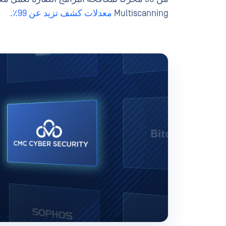
Multiscanning
معدلات كشف تزيد عن 99٪.