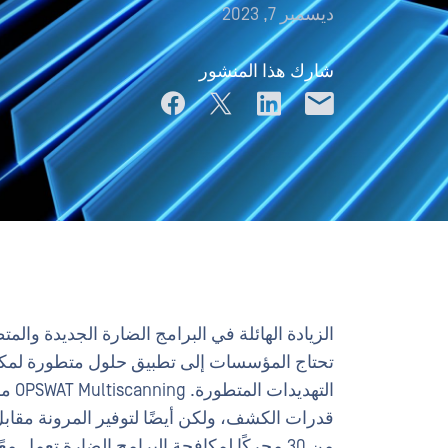
ديسمبر 7, 2023
شارك هذا المنشور
الزيادة الهائلة في البرامج الضارة الجديدة و
تحتاج المؤسسات إلى تطبيق حلول متطورة لمكا
التهديدات المتطورة. OPSWAT Multiscanning مكون أساسي في
قدرات الكشف، ولكن أيضًا لتوفير المرونة مقاب
من 30 محركًا لمكافحة البرامج الضارة تعمل معًا، سواء في الموقع أو في السحابة،