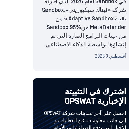
في Sandbox لعام 2026 الذي أجرته
شركة «فيناك سيكيوريتي»،Sandbox
تقنية Adaptive Sandbox » من
MetaDefender منSandbox 95%
من عينات البرامج الضارة التي تم
إنشاؤها بواسطة الذكاء الاصطناعي
أغسطس 3 2026
اشترك في التثبيتة
الإخبارية OPSWAT
احصل على آخر تحديثات شركة OPSWAT
إلى جانب معلومات عن الفعاليات و
الأخبار التي تدفع الصناعة إلى الأمام.