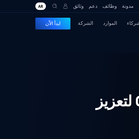
مدونة
وظائف
دعم
وثائق
AR
شركاء
الموارد
الشركة
ابدأ الاّن
OPSWAT شركاء مع CMC Cyber Security لتعزيز