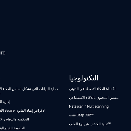
التكنولوجيا
ح
الذكاء الاصطناعي التنبئي Alin AI
حماية البيانات التي تشكل أساس الذكاء 
و
مفتش المحتوى بالذكاء الاصطناعي
إدارة ا
Metascan™ Multiscanning
Secure الأدلة Secure لأغراض إنفاذ القانون
تقنية Deep CDR™
الحكومة والدفاع وال
تقنية الكشف عن نوع الملف™
الحكومة الفيدرالية