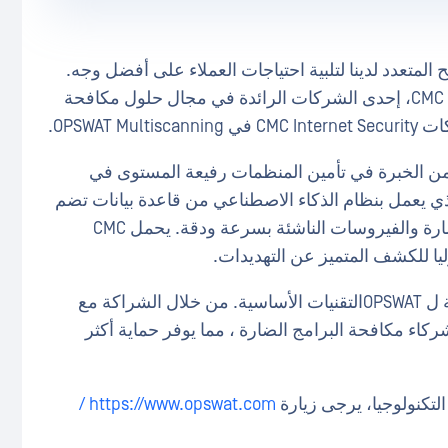
لمتعدد لدينا لتلبية احتياجات العملاء على أفضل وجه.
OPSWAT أن تعلن عن تعاونها مع CMC Cyber Security، إحدى الشركات الرائدة في مجال حلول مكافحة
OPSWAT.
CMC Cyber  أكثر من 10 سنوات من الخبرة في تأمين المنظمات رفيعة المستوى في
م. يستفيد برنامج CMC Internet Security الذي يعمل بنظام الذكاء الاصطناعي من قاعدة بيانات تضم
أكثر من 10 ملايين عينة تهديد لتحديد البرامج الضارة والفيروسات الناشئة بسرعة ودقة. يحمل CMC
ويعزز هذا التعاون التزامنا بتعزيز القدرات الأمنية ل OPSWATالتقنيات الأساسية. من خلال الشراكة مع
 شبكتنا من شركاء مكافحة البرامج الضارة ، مما يوفر حماية أكثر
https://www.opswat.com /