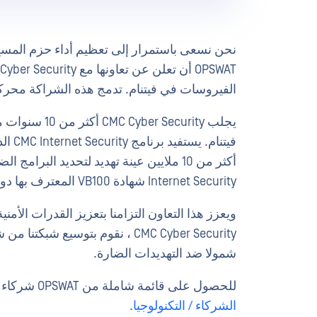
نحن نسعى باستمرار إلى تعظيم أداء حزم المسح ا
الفيروسات في فيتنام. تدمج هذه الشراكة محركات CMC Internet Security في  Multiscanning
يجلب Security
فيتنا
Internet Security شهادة VB100 المعترف بها دوليا للكشف المتميز عن التهديدات.
CMC Cyber Security ، نقوم بتوسيع
شمولا ضد التهديدات الضارة.
للحصول على قائمة شاملة من OPSWAT شركاء التكنولوجيا، يرجى زيارة
الشركاء / التكنولوجيا
.