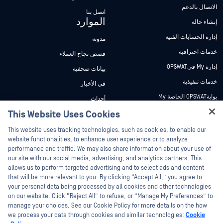
الاتصال بالدعم
اتصل بنا
الموارد
إنشاء حالة
إدارة الحسابات الفنية
مدونة
خدمات احترافية
قصص نجاح العملاء
إدارة My فيOPSWAT
بيانات صحفية
خدمات تنفيذية
في الأخبار
بوابةOPSWAT الخاصة My
أحداث
وثائق تقنية
This Website Uses Cookies
ندوات عبر الإنترنت
Hey there!
دورات تدريبية
أوراق البيانات
This website uses tracking technologies, such as cookies, to enable our
I'm Ozzy, your OPSWAT virtual assistant.
website functionalities, to enhance user experience or to analyze
برنامج الثغرات الأمنية
مستندات تقنية
How can I help you secure what's critical
performance and traffic. We may also share information about your use of
الشركاء
today?
our site with our social media, advertising, and analytics partners. This
أدوات مجانية
allows us to perform targeted advertising and to select ads and content
شهادات
that will be more relevant to you. By clicking “Accept All,” you agree to
شركاء التكنولوجيا
your personal data being processed by all cookies and other technologies
on our website. Click “Reject All” to refuse, or “Manage My Preferences” to
برنامج شركاء القنوات
manage your choices. See our Cookie Policy for more details on the how
we process your data through cookies and similar technologies:
Cookie