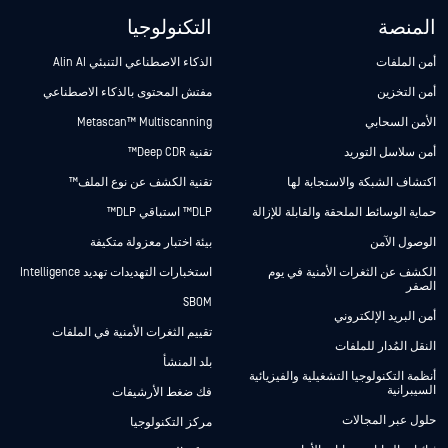
المنصة
التكنولوجيا
أمن الملفات
الذكاء الاصطناعي التنبئي Alin AI
أمن التخزين
مفتش المحتوى بالذكاء الاصطناعي
الأمن السحابي
Metascan™ Multiscanning
أمن سلاسل التوريد
تقنية Deep CDR™
اكتشاف الشبكة والاستجابة لها
تقنية الكشف عن نوع الملف™
حماية الوسائط الملحقة والقابلة للإزالة
DLP™ استباقي DLP™
الوصول الآمن
بيئة اختبار معزولة متكيفة
الكشف عن الثغرات الأمنية في يوم
استخبارات التهديدات تهديد Intelligence
الصفر
SBOM
أمن البريد الإلكتروني
تقييم الثغرات الأمنية في الملفات
النقل المُدار للملفات
بلد المنشأ
أنظمة التكنولوجيا التشغيلية والفيزيائية
السيبرانية
فك ضغط الأرشيفات
حلول عبر المجالات
مركز التكنولوجيا