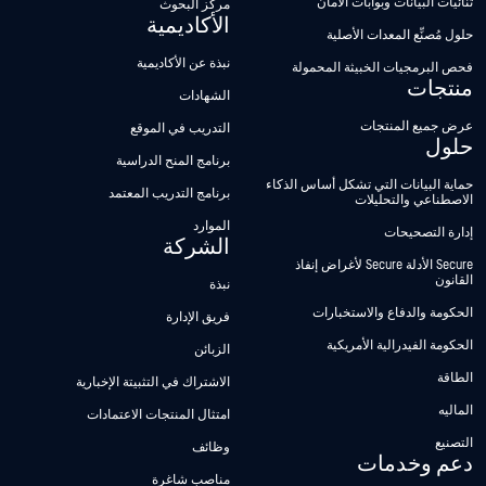
ثنائيات البيانات وبوابات الأمان
مركز البحوث
الأكاديمية
حلول مُصنِّع المعدات الأصلية
نبذة عن الأكاديمية
فحص البرمجيات الخبيثة المحمولة
منتجات
الشهادات
عرض جميع المنتجات
التدريب في الموقع
حلول
برنامج المنح الدراسية
حماية البيانات التي تشكل أساس الذكاء
برنامج التدريب المعتمد
الاصطناعي والتحليلات
الموارد
إدارة التصحيحات
الشركة
Secure الأدلة Secure لأغراض إنفاذ
القانون
نبذة
الحكومة والدفاع والاستخبارات
فريق الإدارة
الحكومة الفيدرالية الأمريكية
الزبائن
الطاقة
الاشتراك في التثبيتة الإخبارية
الماليه
امتثال المنتجات الاعتمادات
التصنيع
وظائف
دعم وخدمات
مناصب شاغرة