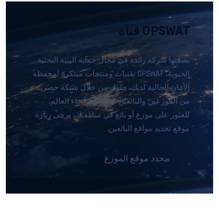
OPSWAT قناة
بصفتها شركة رائدة في مجال حماية البنية التحتية
الحيوية، OPSWAT تقنيات ومنتجات مبتكرة لمحفظة
الأمان الحالية لديك. حلول من خلال شبكة حصرية
من الموزعين والبائعين في جميع أنحاء العالم.
للعثور على موزع أو بائع في منطقتك، يرجى زيارة
موقع تحديد مواقع البائعين.
محدد موقع الموزع