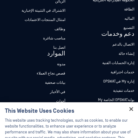
الحكومة الفيدرالية الأمريكية
الزبائن
الطاقة
الاشتراك في التثبيتة الإخبارية
الماليه
امتثال المنتجات الاعتمادات
التصنيع
وظائف
دعم وخدمات
مناصب شاغرة
الاتصال بالدعم
اتصل بنا
الموارد
إنشاء حالة
إدارة الحسابات الفنية
مدونة
خدمات احترافية
قصص نجاح العملاء
إدارة My فيOPSWAT
بيانات صحفية
خدمات تنفيذية
في الأخبار
بوابةOPSWAT الخاصة My
أحداث
وثائق تقنية
This Website Uses Cookies
ندوات عبر الإنترنت
Hey there!
دورات تدريبية
أوراق البيانات
This website uses tracking technologies, such as cookies, to enable our
I'm Ozzy, your OPSWAT virtual assistant.
website functionalities, to enhance user experience or to analyze
برنامج الثغرات الأمنية
مستندات تقنية
How can I help you secure what's critical
performance and traffic. We may also share information about your use of
الشركاء
today?