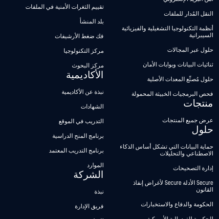
تقييم الثغرات الأمنية في الملفات
النقل المُدار للملفات
بلد المنشأ
أنظمة التكنولوجيا التشغيلية والفيزيائية
السيبرانية
فك ضغط الأرشيفات
حلول عبر المجالات
مركز التكنولوجيا
ثنائيات البيانات وبوابات الأمان
مركز البحوث
الأكاديمية
حلول مُصنِّع المعدات الأصلية
نبذة عن الأكاديمية
فحص البرمجيات الخبيثة المحمولة
منتجات
الشهادات
عرض جميع المنتجات
التدريب في الموقع
حلول
برنامج المنح الدراسية
حماية البيانات التي تشكل أساس الذكاء
برنامج التدريب المعتمد
الاصطناعي والتحليلات
الموارد
إدارة التصحيحات
الشركة
Secure الأدلة Secure لأغراض إنفاذ
القانون
نبذة
الحكومة والدفاع والاستخبارات
فريق الإدارة