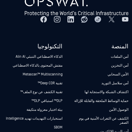
المنصة
التكنولوجيا
أمن الملفات
الذكاء الاصطناعي التنبئي Alin AI
أمن التخزين
مفتش المحتوى بالذكاء الاصطناعي
الأمن السحابي
Metascan™ Multiscanning
أمن سلاسل التوريد
تقنية Deep CDR™
اكتشاف الشبكة والاستجابة لها
تقنية الكشف عن نوع الملف™
حماية الوسائط الملحقة والقابلة للإزالة
DLP™ استباقي DLP™
الوصول الآمن
بيئة اختبار معزولة متكيفة
الكشف عن الثغرات الأمنية في يوم
استخبارات التهديدات تهديد Intelligence
الصفر
SBOM
أمن البريد الإلكتروني