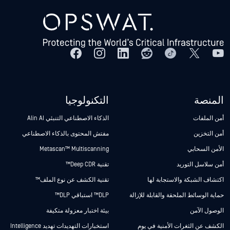
المنصة
التكنولوجيا
أمن الملفات
الذكاء الاصطناعي التنبئي Alin AI
أمن التخزين
مفتش المحتوى بالذكاء الاصطناعي
الأمن السحابي
Metascan™ Multiscanning
أمن سلاسل التوريد
تقنية Deep CDR™
اكتشاف الشبكة والاستجابة لها
تقنية الكشف عن نوع الملف™
حماية الوسائط الملحقة والقابلة للإزالة
DLP™ استباقي DLP™
الوصول الآمن
بيئة اختبار معزولة متكيفة
الكشف عن الثغرات الأمنية في يوم
استخبارات التهديدات تهديد Intelligence