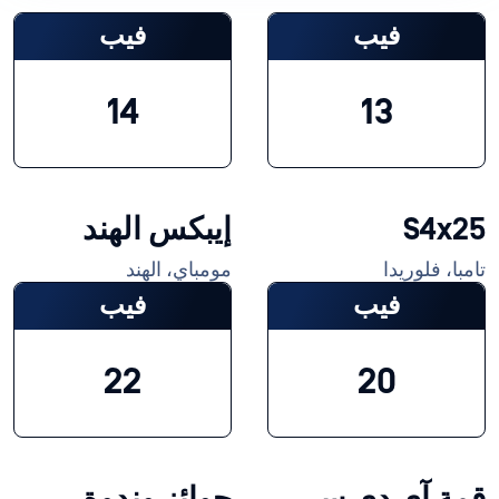
فيب
فيب
14
13
S4x25
إيبكس الهند
تامبا، فلوريدا
مومباي، الهند
فيب
فيب
22
20