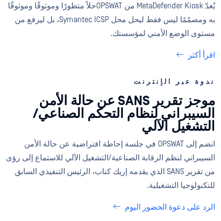
يُعدّ MetaDefender Kiosk من OPSWATحلاً متطورًا وموثوقًا وموثوقًا
به ومصمّمًا ليس فقط ليحل محل Symantec ICSP، بل ليرفع من
مستوى الوضع الأمني لمؤسستك.
اقرأ أكثر
ندوة عبر الإنترنت
موجز تقرير SANS عن حالة الأمن
السيبراني لنظام التحكم الصناعي/
التشغيل الآلي
انضم إلى OPSWAT في جلسة إحاطة افتراضية عن حالة الأمن
السيبراني لنظم الرقابة الصناعية/التشغيل الآلي للاستماع إلى رؤى
من تقرير SANS الذي يقدمه إريك كناب، الرئيس التنفيذي السابق
للتكنولوجيا التشغيلية.
الرد على دعوة الحضور اليوم