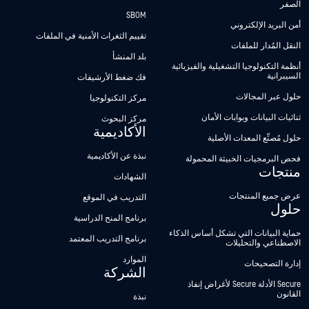
الصفر
SBOM
أمن البريد الإلكتروني
تقييم الثغرات الأمنية في الملفات
النقل المُدار للملفات
بلد المنشأ
أنظمة التكنولوجيا التشغيلية والفيزيائية
السيبرانية
فك ضغط الأرشيفات
حلول عبر المجالات
مركز التكنولوجيا
ثنائيات البيانات وبوابات الأمان
مركز البحوث
الأكاديمية
حلول مُصنِّع المعدات الأصلية
نبذة عن الأكاديمية
فحص البرمجيات الخبيثة المحمولة
منتجات
الشهادات
عرض جميع المنتجات
التدريب في الموقع
حلول
برنامج المنح الدراسية
حماية البيانات التي تشكل أساس الذكاء
برنامج التدريب المعتمد
الاصطناعي والتحليلات
الموارد
إدارة التصحيحات
الشركة
Secure الأدلة Secure لأغراض إنفاذ
القانون
نبذة