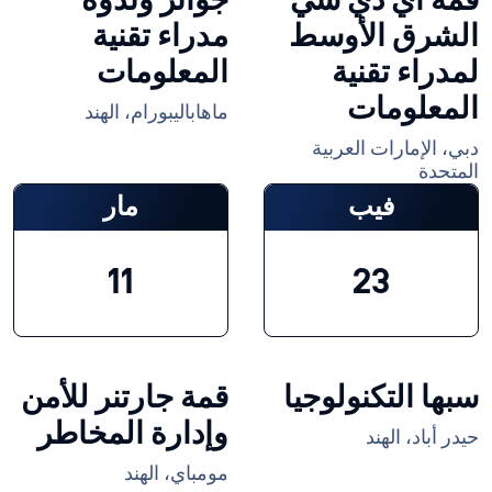
قمة آي دي سي
جوائز وندوة
الشرق الأوسط
مدراء تقنية
لمدراء تقنية
المعلومات
المعلومات
ماهاباليبورام، الهند
دبي، الإمارات العربية
المتحدة
فيب
مار
11
23
سبها التكنولوجيا
قمة جارتنر للأمن
وإدارة المخاطر
حيدر أباد، الهند
مومباي، الهند