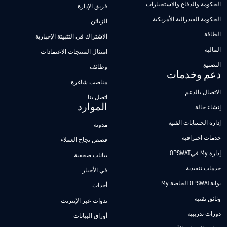
الحكومة والدفاع والاستخبارات
فريق الإدارة
الحكومة الفيدرالية الأمريكية
الزبائن
الطاقة
الاشتراك في التثبيتة الإخبارية
الماليه
امتثال المنتجات الاعتمادات
التصنيع
وظائف
دعم وخدمات
مناصب شاغرة
الاتصال بالدعم
اتصل بنا
الموارد
إنشاء حالة
إدارة الحسابات الفنية
مدونة
خدمات احترافية
قصص نجاح العملاء
إدارة My فيOPSWAT
بيانات صحفية
خدمات تنفيذية
في الأخبار
بوابةOPSWAT الخاصة My
أحداث
وثائق تقنية
ندوات عبر الإنترنت
دورات تدريبية
أوراق البيانات