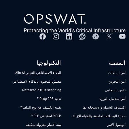
المنصة
التكنولوجيا
أمن الملفات
الذكاء الاصطناعي التنبئي Alin AI
أمن التخزين
مفتش المحتوى بالذكاء الاصطناعي
الأمن السحابي
Metascan™ Multiscanning
أمن سلاسل التوريد
تقنية Deep CDR™
اكتشاف الشبكة والاستجابة لها
تقنية الكشف عن نوع الملف™
حماية الوسائط الملحقة والقابلة للإزالة
DLP™ استباقي DLP™
الوصول الآمن
بيئة اختبار معزولة متكيفة