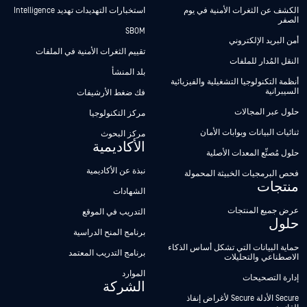
الكشف عن الثغرات الأمنية في يوم
استخبارات التهديدات تهديد Intelligence
الصفر
SBOM
أمن البريد الإلكتروني
تقييم الثغرات الأمنية في الملفات
النقل المُدار للملفات
بلد المنشأ
أنظمة التكنولوجيا التشغيلية والفيزيائية
السيبرانية
فك ضغط الأرشيفات
حلول عبر المجالات
مركز التكنولوجيا
ثنائيات البيانات وبوابات الأمان
مركز البحوث
الأكاديمية
حلول مُصنِّع المعدات الأصلية
نبذة عن الأكاديمية
فحص البرمجيات الخبيثة المحمولة
منتجات
الشهادات
عرض جميع المنتجات
التدريب في الموقع
حلول
برنامج المنح الدراسية
حماية البيانات التي تشكل أساس الذكاء
برنامج التدريب المعتمد
الاصطناعي والتحليلات
الموارد
إدارة التصحيحات
الشركة
Secure الأدلة Secure لأغراض إنفاذ