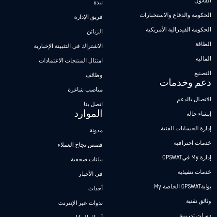
القانون
نبذة
الحكومة والدفاع والاستخبارات
فريق الإدارة
الحكومة الفيدرالية الأمريكية
الزبائن
الطاقة
الاشتراك في التثبيتة الإخبارية
الماليه
امتثال المنتجات الاعتمادات
التصنيع
وظائف
دعم وخدمات
مناصب شاغرة
الاتصال بالدعم
اتصل بنا
الموارد
إنشاء حالة
إدارة الحسابات الفنية
مدونة
خدمات احترافية
قصص نجاح العملاء
إدارة My فيOPSWAT
بيانات صحفية
خدمات تنفيذية
في الأخبار
بوابةOPSWAT الخاصة My
أحداث
وثائق تقنية
ندوات عبر الإنترنت
دورات تدريبية