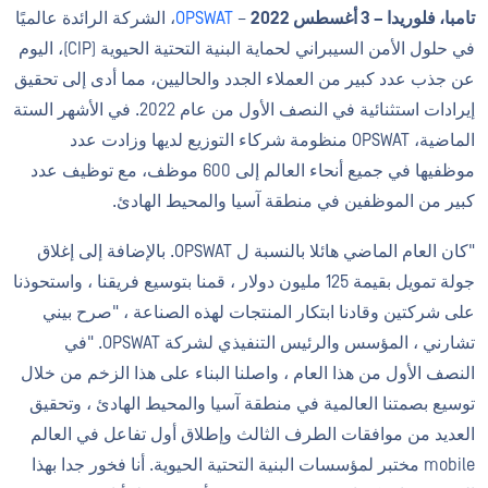
تامبا، فلوريدا – 3 أغسطس
2022
–
OPSWAT
، الشركة الرائدة عالميًا
في حلول الأمن السيبراني لحماية البنية التحتية الحيوية (CIP)، اليوم
عن جذب عدد كبير من العملاء الجدد والحاليين، مما أدى إلى تحقيق
إيرادات استثنائية في النصف الأول من عام 2022. في الأشهر الستة
الماضية، OPSWAT منظومة شركاء التوزيع لديها وزادت عدد
موظفيها في جميع أنحاء العالم إلى 600 موظف، مع توظيف عدد
كبير من الموظفين في منطقة آسيا والمحيط الهادئ.
"كان العام الماضي هائلا بالنسبة ل OPSWAT. بالإضافة إلى إغلاق
جولة تمويل بقيمة 125 مليون دولار ، قمنا بتوسيع فريقنا ، واستحوذنا
على شركتين وقادنا ابتكار المنتجات لهذه الصناعة ، "صرح بيني
تشارني ، المؤسس والرئيس التنفيذي لشركة OPSWAT. "في
النصف الأول من هذا العام ، واصلنا البناء على هذا الزخم من خلال
توسيع بصمتنا العالمية في منطقة آسيا والمحيط الهادئ ، وتحقيق
العديد من موافقات الطرف الثالث وإطلاق أول تفاعل في العالم
mobile مختبر لمؤسسات البنية التحتية الحيوية. أنا فخور جدا بهذا