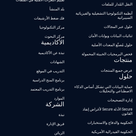
تقييم الثغرات الأمنية في الملفات
النقل المُدار للملفات
بلد المنشأ
أنظمة التكنولوجيا التشغيلية والفيزيائية
السيبرانية
فك ضغط الأرشيفات
حلول عبر المجالات
مركز التكنولوجيا
ثنائيات البيانات وبوابات الأمان
مركز البحوث
الأكاديمية
حلول مُصنِّع المعدات الأصلية
نبذة عن الأكاديمية
فحص البرمجيات الخبيثة المحمولة
منتجات
الشهادات
عرض جميع المنتجات
التدريب في الموقع
حلول
برنامج المنح الدراسية
حماية البيانات التي تشكل أساس الذكاء
برنامج التدريب المعتمد
الاصطناعي والتحليلات
الموارد
إدارة التصحيحات
الشركة
Secure الأدلة Secure لأغراض إنفاذ
القانون
نبذة
الحكومة والدفاع والاستخبارات
فريق الإدارة
الحكومة الفيدرالية الأمريكية
الزبائن