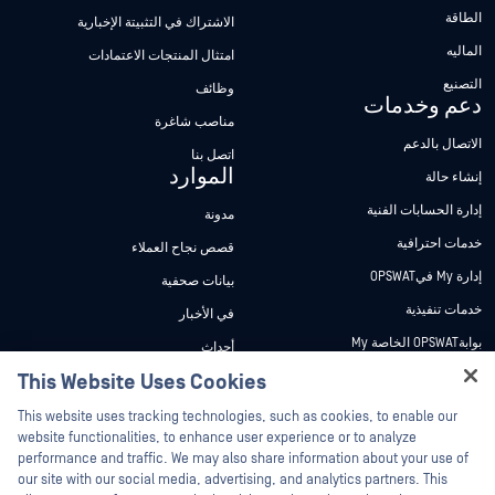
الطاقة
الاشتراك في التثبيتة الإخبارية
الماليه
امتثال المنتجات الاعتمادات
التصنيع
وظائف
دعم وخدمات
مناصب شاغرة
الاتصال بالدعم
اتصل بنا
الموارد
إنشاء حالة
إدارة الحسابات الفنية
مدونة
خدمات احترافية
قصص نجاح العملاء
إدارة My فيOPSWAT
بيانات صحفية
خدمات تنفيذية
في الأخبار
بوابةOPSWAT الخاصة My
أحداث
وثائق تقنية
This Website Uses Cookies
ندوات عبر الإنترنت
Hey there!
دورات تدريبية
أوراق البيانات
This website uses tracking technologies, such as cookies, to enable our
I'm Ozzy, your OPSWAT virtual assistant.
website functionalities, to enhance user experience or to analyze
برنامج الثغرات الأمنية
مستندات تقنية
How can I help you secure what's critical
performance and traffic. We may also share information about your use of
الشركاء
today?
our site with our social media, advertising, and analytics partners. This
أدوات مجانية