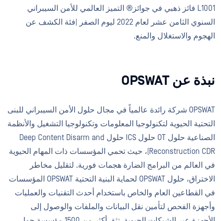
L1001 فائز ذهبي في جوائز® التميز العالمي للأمن السيبراني
السنوي الثامن عشر لعام 2022 ليوم الصفر |فئة الكشف عن
الهجوم والاستغلال والمنع.
نبذة عن OPSWAT
OPSWAT شركة رائدة عالمياً في مجال حلول الأمن السيبراني للبنى
التحتية الحيوية لتكنولوجيا المعلومات وتكنولوجيا التشغيل والأنظمة
الصناعية حلول OT حلول ICS حلول Deep Content Disarm and
Reconstruction CDR)، حيث تحمي المؤسسات ذات المهام الحيوية
في العالم من البرامج الضارة هجمات فورية. لتقليل مخاطر
الاختراق، حلول OPSWAT لحماية البنية التحتية OPSWAT المؤسسات
في القطاعين العام والخاص باستخدام أحدث التقنيات والعمليات
وأجهزة الفحص لتأمين نقل البيانات والملفات والوصول إلى
الأجهزة عبر الشبكات الحيوية. تثق أكثر من 1500 مؤسسة حول