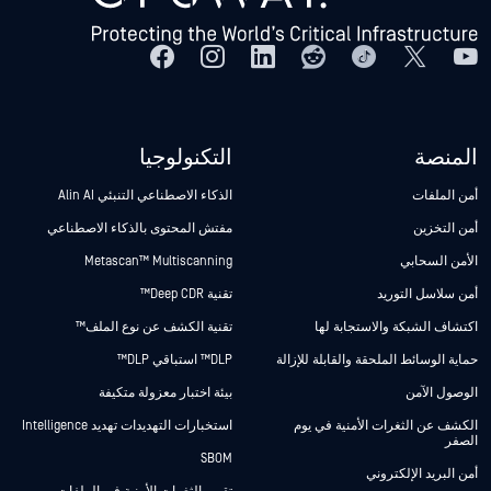
المنصة
التكنولوجيا
أمن الملفات
الذكاء الاصطناعي التنبئي Alin AI
أمن التخزين
مفتش المحتوى بالذكاء الاصطناعي
الأمن السحابي
Metascan™ Multiscanning
أمن سلاسل التوريد
تقنية Deep CDR™
اكتشاف الشبكة والاستجابة لها
تقنية الكشف عن نوع الملف™
حماية الوسائط الملحقة والقابلة للإزالة
DLP™ استباقي DLP™
الوصول الآمن
بيئة اختبار معزولة متكيفة
الكشف عن الثغرات الأمنية في يوم
استخبارات التهديدات تهديد Intelligence
الصفر
SBOM
أمن البريد الإلكتروني