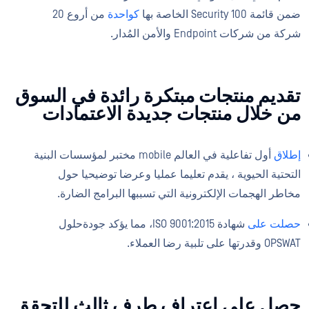
ضمن قائمة Security 100 الخاصة بها
كواحدة
من أروع 20
شركة من شركات Endpoint والأمن المُدار.
تقديم منتجات مبتكرة رائدة في السوق
من خلال منتجات جديدة الاعتمادات
إطلاق
أول تفاعلية في العالم mobile مختبر لمؤسسات البنية
التحتية الحيوية ، يقدم تعليما عمليا وعرضا توضيحيا حول
مخاطر الهجمات الإلكترونية التي تسببها البرامج الضارة.
حصلت على
شهادة ISO 9001:2015، مما يؤكد جودةحلول
OPSWAT وقدرتها على تلبية رضا العملاء.
حصل على اعتراف طرف ثالث للتحقق