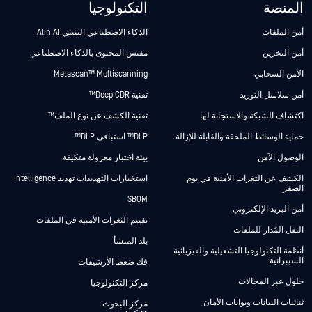
المنصة
التكنولوجيا
أمن الملفات
الذكاء الاصطناعي التنبئي Alin AI
أمن التخزين
مفتش المحتوى بالذكاء الاصطناعي
الأمن السحابي
Metascan™ Multiscanning
أمن سلاسل التوريد
تقنية Deep CDR™
اكتشاف الشبكة والاستجابة لها
تقنية الكشف عن نوع الملف™
حماية الوسائط الملحقة والقابلة للإزالة
DLP™ استباقي DLP™
الوصول الآمن
بيئة اختبار معزولة متكيفة
الكشف عن الثغرات الأمنية في يوم
استخبارات التهديدات تهديد Intelligence
الصفر
SBOM
أمن البريد الإلكتروني
تقييم الثغرات الأمنية في الملفات
النقل المُدار للملفات
بلد المنشأ
أنظمة التكنولوجيا التشغيلية والفيزيائية
السيبرانية
فك ضغط الأرشيفات
حلول عبر المجالات
مركز التكنولوجيا
ثنائيات البيانات وبوابات الأمان
مركز البحوث