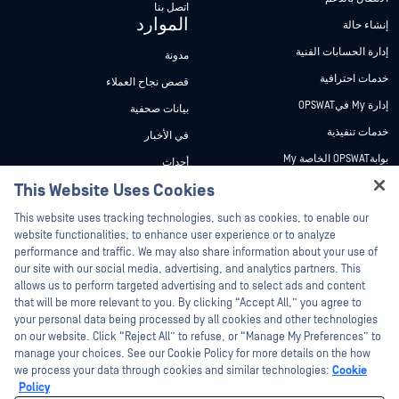
اتصل بنا
الموارد
إنشاء حالة
إدارة الحسابات الفنية
مدونة
خدمات احترافية
قصص نجاح العملاء
إدارة My فيOPSWAT
بيانات صحفية
خدمات تنفيذية
في الأخبار
بوابةOPSWAT الخاصة My
أحداث
وثائق تقنية
This Website Uses Cookies
ندوات عبر الإنترنت
Hey there!
دورات تدريبية
أوراق البيانات
This website uses tracking technologies, such as cookies, to enable our
I'm Ozzy, your OPSWAT virtual assistant.
website functionalities, to enhance user experience or to analyze
برنامج الثغرات الأمنية
مستندات تقنية
How can I help you secure what's critical
performance and traffic. We may also share information about your use of
الشركاء
today?
our site with our social media, advertising, and analytics partners. This
أدوات مجانية
allows us to perform targeted advertising and to select ads and content
شهادات
that will be more relevant to you. By clicking “Accept All,” you agree to
شركاء التكنولوجيا
your personal data being processed by all cookies and other technologies
on our website. Click “Reject All” to refuse, or “Manage My Preferences” to
برنامج شركاء القنوات
manage your choices. See our Cookie Policy for more details on the how
we process your data through cookies and similar technologies:
Cookie
©2026 OPSWAT . جميع الحقوق محفوظة. OPSWAT و MetaDefender و Metascan و
Policy
MetaAccess OPSWAT و Trust no File. Trust No Device. و OPSWAT و Protecting the