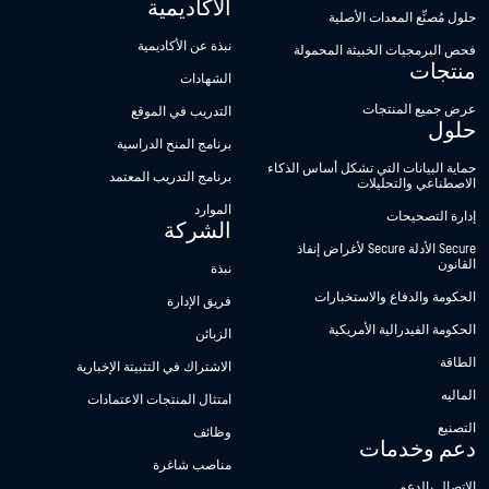
الأكاديمية
حلول مُصنِّع المعدات الأصلية
نبذة عن الأكاديمية
فحص البرمجيات الخبيثة المحمولة
منتجات
الشهادات
عرض جميع المنتجات
التدريب في الموقع
حلول
برنامج المنح الدراسية
حماية البيانات التي تشكل أساس الذكاء
برنامج التدريب المعتمد
الاصطناعي والتحليلات
الموارد
إدارة التصحيحات
الشركة
Secure الأدلة Secure لأغراض إنفاذ
القانون
نبذة
الحكومة والدفاع والاستخبارات
فريق الإدارة
الحكومة الفيدرالية الأمريكية
الزبائن
الطاقة
الاشتراك في التثبيتة الإخبارية
الماليه
امتثال المنتجات الاعتمادات
التصنيع
وظائف
دعم وخدمات
مناصب شاغرة
الاتصال بالدعم