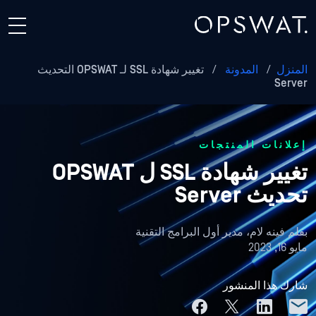
المنزل
/
المدونة
/
تغيير شهادة SSL لـ OPSWAT التحديث
Server
إعلانات المنتجات
تغيير شهادة SSL ل OPSWAT
تحديث Server
بقلم
فينه لام، مدير أول البرامج التقنية
مايو 16, 2023
شارك هذا المنشور