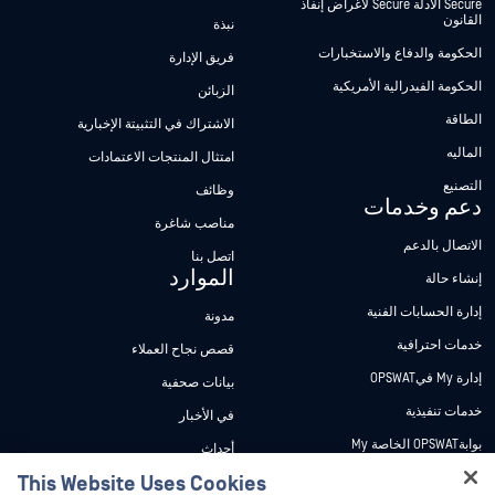
Secure الأدلة Secure لأغراض إنفاذ
القانون
نبذة
الحكومة والدفاع والاستخبارات
فريق الإدارة
الحكومة الفيدرالية الأمريكية
الزبائن
الطاقة
الاشتراك في التثبيتة الإخبارية
الماليه
امتثال المنتجات الاعتمادات
التصنيع
وظائف
دعم وخدمات
مناصب شاغرة
الاتصال بالدعم
اتصل بنا
الموارد
إنشاء حالة
إدارة الحسابات الفنية
مدونة
خدمات احترافية
قصص نجاح العملاء
إدارة My فيOPSWAT
بيانات صحفية
خدمات تنفيذية
في الأخبار
بوابةOPSWAT الخاصة My
أحداث
وثائق تقنية
This Website Uses Cookies
ندوات عبر الإنترنت