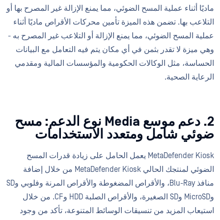
ماديًا أثناء عملية المسح الضوئي، مما يمنع الإزالة غير المصرح بها أو
التلاعب بها. تضمن هذه الميزة تأمين محركات الأقراص ماديًا أثناء
عملية المسح الضوئي، مما يمنع الإزالة أو التلاعب غير المصرح به -
وهي ميزة لا تقدر بثمن في أي مكان يتم فيه التعامل مع البيانات
الحساسة، مثل الوكالات الحكومية والمؤسسات المالية ومقدمي
الرعاية الصحية.
2. دعم موسع Media نوع الدعم: مسح
ضوئي شامل ومتعدد الاستخدامات
MetaDefender Kiosk يعمل الحامل على زيادة قدرات المسح
الضوئي لمنتجك الحالي MetaDefender Kiosk من خلال إضافة
منافذ Blu-Ray، والأقراص المضغوطة والأقراص المرنة وفلوبي وSD
وMicroSD وSD الصغيرة، والأقراص الصلبة HDD وCF. من خلال
استيعاب المزيد من تنسيقات الوسائط المتنوعة، تأكد من وجود