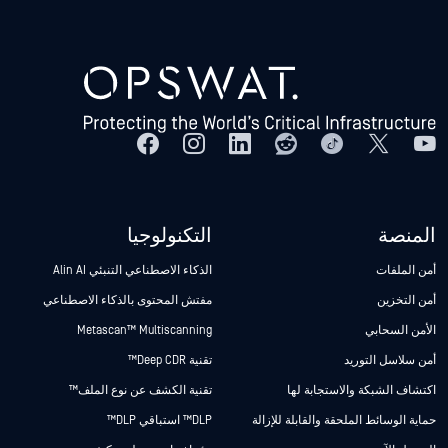
المنصة
التكنولوجيا
أمن الملفات
الذكاء الاصطناعي التنبئي Alin AI
أمن التخزين
مفتش المحتوى بالذكاء الاصطناعي
الأمن السحابي
Metascan™ Multiscanning
أمن سلاسل التوريد
تقنية Deep CDR™
اكتشاف الشبكة والاستجابة لها
تقنية الكشف عن نوع الملف™
حماية الوسائط الملحقة والقابلة للإزالة
DLP™ استباقي DLP™