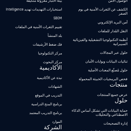
الوصول الآمن
بيئة اختبار معزولة متكيفة
الكشف عن الثغرات الأمنية في يوم
استخبارات التهديدات تهديد Intelligence
الصفر
SBOM
أمن البريد الإلكتروني
تقييم الثغرات الأمنية في الملفات
النقل المُدار للملفات
بلد المنشأ
أنظمة التكنولوجيا التشغيلية والفيزيائية
السيبرانية
فك ضغط الأرشيفات
حلول عبر المجالات
مركز التكنولوجيا
ثنائيات البيانات وبوابات الأمان
مركز البحوث
الأكاديمية
حلول مُصنِّع المعدات الأصلية
نبذة عن الأكاديمية
فحص البرمجيات الخبيثة المحمولة
منتجات
الشهادات
عرض جميع المنتجات
التدريب في الموقع
حلول
برنامج المنح الدراسية
حماية البيانات التي تشكل أساس الذكاء
برنامج التدريب المعتمد
الاصطناعي والتحليلات
الموارد
إدارة التصحيحات
الشركة