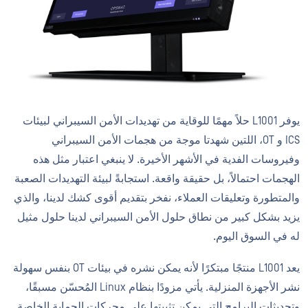
يوفر L1001 حلاً مهمًا للوقاية من تهديدات الأمن السيبراني لبيئات
ICS و OT، اللتين شهدتا موجة من هجمات الأمن السيبراني
وفيروسات الفدية في الأشهر الأخيرة. لا ينبغي اعتبار مثل هذه
الهجمات احتمالاً، بل حقيقة واقعة. استجابةً لبيئة التهديدات الصعبة
والمتطورة وتعليقات العملاء، نفخر بتقديم أقوى كشك لدينا، والذي
يزيد بشكل كبير من نطاق حلول الأمن السيبراني لدينا حلول مثيل
له في السوق اليوم.
يعد L1001 منتجًا مبتكرًا لأنه يمكن نشره في بيئات OT بنفس سهولة
نشر الأجهزة المنزلية. يأتي مزودًا بنظام Linux المُحسّن مسبقًا،
وتحديثات البرامج التي يمكن تثبيتها على محركات الحماية الخاصة