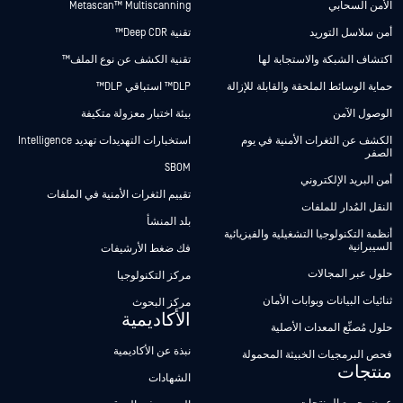
الأمن السحابي
Metascan™ Multiscanning
أمن سلاسل التوريد
تقنية Deep CDR™
اكتشاف الشبكة والاستجابة لها
تقنية الكشف عن نوع الملف™
حماية الوسائط الملحقة والقابلة للإزالة
DLP™ استباقي DLP™
الوصول الآمن
بيئة اختبار معزولة متكيفة
الكشف عن الثغرات الأمنية في يوم
استخبارات التهديدات تهديد Intelligence
الصفر
SBOM
أمن البريد الإلكتروني
تقييم الثغرات الأمنية في الملفات
النقل المُدار للملفات
بلد المنشأ
أنظمة التكنولوجيا التشغيلية والفيزيائية
السيبرانية
فك ضغط الأرشيفات
حلول عبر المجالات
مركز التكنولوجيا
ثنائيات البيانات وبوابات الأمان
مركز البحوث
الأكاديمية
حلول مُصنِّع المعدات الأصلية
نبذة عن الأكاديمية
فحص البرمجيات الخبيثة المحمولة
منتجات
الشهادات