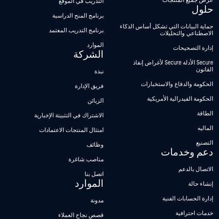
عرض جميع المنتجات
التدريب في الموقع
حلول
برنامج المنح الدراسية
حماية البيانات التي تشكل أساس الذكاء
برنامج التدريب المعتمد
الاصطناعي والتحليلات
الموارد
إدارة التصحيحات
الشركة
Secure الأدلة Secure لأغراض إنفاذ
القانون
نبذة
الحكومة والدفاع والاستخبارات
فريق الإدارة
الحكومة الفيدرالية الأمريكية
الزبائن
الطاقة
الاشتراك في التثبيتة الإخبارية
الماليه
امتثال المنتجات الاعتمادات
التصنيع
وظائف
دعم وخدمات
مناصب شاغرة
الاتصال بالدعم
اتصل بنا
الموارد
إنشاء حالة
إدارة الحسابات الفنية
مدونة
خدمات احترافية
قصص نجاح العملاء