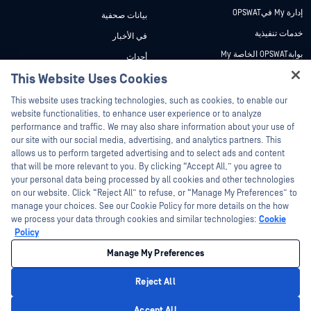
إدارة My فيOPSWAT
بيانات صحفية
خدمات تنفيذية
في الأخبار
بوابةOPSWAT الخاصة My
أحداث
وثائق تقنية
This Website Uses Cookies
ندوات عبر الإنترنت
Hey there!
دورات تدريبية
أوراق البيانات
This website uses tracking technologies, such as cookies, to enable our
I'm Ozzy, your OPSWAT virtual assistant.
website functionalities, to enhance user experience or to analyze
برنامج الثغرات الأمنية
مستندات تقنية
How can I help you secure what's critical
performance and traffic. We may also share information about your use of
الشركاء
today?
our site with our social media, advertising, and analytics partners. This
أدوات مجانية
allows us to perform targeted advertising and to select ads and content
شهادات
that will be more relevant to you. By clicking “Accept All,” you agree to
شركاء التكنولوجيا
your personal data being processed by all cookies and other technologies
on our website. Click “Reject All” to refuse, or “Manage My Preferences” to
برنامج شركاء القنوات
manage your choices. See our Cookie Policy for more details on the how
we process your data through cookies and similar technologies:
Cookie
©2026 OPSWAT . جميع الحقوق محفوظة. OPSWAT و MetaDefender و Metascan و
Policy
MetaAccess OPSWAT و Trust no File. Trust No Device. و OPSWAT و Protecting the
World's Critical Infrastructure و Deep CDR™ Technology و InQuest وشعار InQuest و
Manage My Preferences
DFI و RetroHunt و Deep File Inspection و Join the Hunt هي علامات تجارية مملوكة
OPSWAT العلامات التجارية الخاصة بالجهات الخارجية هي ملك لأصحابها المعنيين.
القانون
سياسة الخصوصية
إدارة تفضيلات ملفات تعريف الارتباط
خيارات
Reject All
الخصوصية الخاصة بك في كاليفورنيا
Privacy Policy
Accept All