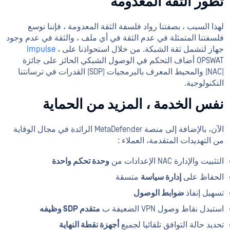
تطور الثقة المعدومة
لهذا السبب ، بصفتنا رواد فلسفة الثقة المعدومة ، فإننا نوسع
فلسفتنا المتمثلة في عدم الثقة في أي ملف ، والثقة في عدم وجود
جهاز لتشمل ثقة الشبكة. من خلال استحواذنا على
،
Impulse
OPSWAT أضاف التحكم في الوصول الشبكي الحائز على جائزة
(NAC) والمحيط المعرف بالبرمجيات (SDP) القدرات في ترسانتنا
التكنولوجية.
نفس الخدمة ، المزيد من الحماية
الآن، بالإضافة إلى منصة MetaDefender الرائدة في مجال الوقاية
من التهديدات المتقدمة، العملاء :
التثبيت والإدارة NAC الإعدادات من
وحدة تحكم واحدة
الحفاظ على
إدارة سياسة
متسقة
تسهيل إنفاذ
ضوابط الوصول
استبدل نقاط وصول VPN الضعيفة ب
متقدم SDP وظيفه
تحديد حالة التوافق تلقائيا لجميع
أجهزة نقطة النهاية