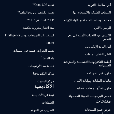
أمن سلاسل التوريد
تقنية Deep CDR™
اكتشاف الشبكة والاستجابة لها
تقنية الكشف عن نوع الملف™
حماية الوسائط الملحقة والقابلة للإزالة
DLP™ استباقي DLP™
الوصول الآمن
بيئة اختبار معزولة متكيفة
الكشف عن الثغرات الأمنية في يوم
استخبارات التهديدات تهديد Intelligence
الصفر
SBOM
أمن البريد الإلكتروني
تقييم الثغرات الأمنية في الملفات
النقل المُدار للملفات
بلد المنشأ
أنظمة التكنولوجيا التشغيلية والفيزيائية
السيبرانية
فك ضغط الأرشيفات
حلول عبر المجالات
مركز التكنولوجيا
ثنائيات البيانات وبوابات الأمان
مركز البحوث
الأكاديمية
حلول مُصنِّع المعدات الأصلية
نبذة عن الأكاديمية
فحص البرمجيات الخبيثة المحمولة
منتجات
الشهادات
عرض جميع المنتجات
التدريب في الموقع