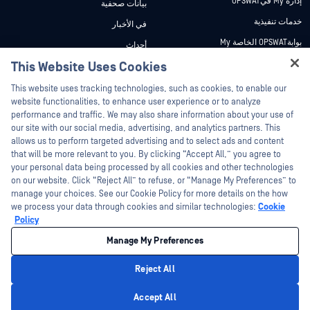
إدارة My فيOPSWAT
بيانات صحفية
خدمات تنفيذية
في الأخبار
بوابةOPSWAT الخاصة My
أحداث
وثائق تقنية
This Website Uses Cookies
ندوات عبر الإنترنت
Hey there!
دورات تدريبية
أوراق البيانات
This website uses tracking technologies, such as cookies, to enable our
I'm Ozzy, your OPSWAT virtual assistant.
website functionalities, to enhance user experience or to analyze
برنامج الثغرات الأمنية
مستندات تقنية
How can I help you secure what's critical
performance and traffic. We may also share information about your use of
الشركاء
today?
our site with our social media, advertising, and analytics partners. This
أدوات مجانية
allows us to perform targeted advertising and to select ads and content
شهادات
that will be more relevant to you. By clicking “Accept All,” you agree to
شركاء التكنولوجيا
your personal data being processed by all cookies and other technologies
on our website. Click “Reject All” to refuse, or “Manage My Preferences” to
برنامج شركاء القنوات
manage your choices. See our Cookie Policy for more details on the how
we process your data through cookies and similar technologies:
Cookie
©2026 OPSWAT . جميع الحقوق محفوظة. OPSWAT و MetaDefender و Metascan و
Policy
MetaAccess OPSWAT و Trust no File. Trust No Device. و OPSWAT و Protecting the
World's Critical Infrastructure و Deep CDR™ Technology و InQuest وشعار InQuest و
Manage My Preferences
DFI و RetroHunt و Deep File Inspection و Join the Hunt هي علامات تجارية مملوكة
OPSWAT العلامات التجارية الخاصة بالجهات الخارجية هي ملك لأصحابها المعنيين.
القانون
سياسة الخصوصية
إدارة تفضيلات ملفات تعريف الارتباط
خيارات
Reject All
الخصوصية الخاصة بك في كاليفورنيا
Privacy Policy
Accept All