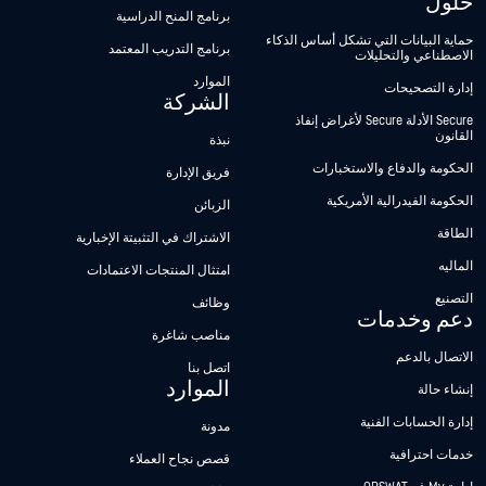
حلول
برنامج المنح الدراسية
حماية البيانات التي تشكل أساس الذكاء
برنامج التدريب المعتمد
الاصطناعي والتحليلات
الموارد
إدارة التصحيحات
الشركة
Secure الأدلة Secure لأغراض إنفاذ
القانون
نبذة
الحكومة والدفاع والاستخبارات
فريق الإدارة
الحكومة الفيدرالية الأمريكية
الزبائن
الطاقة
الاشتراك في التثبيتة الإخبارية
الماليه
امتثال المنتجات الاعتمادات
التصنيع
وظائف
دعم وخدمات
مناصب شاغرة
الاتصال بالدعم
اتصل بنا
الموارد
إنشاء حالة
إدارة الحسابات الفنية
مدونة
خدمات احترافية
قصص نجاح العملاء