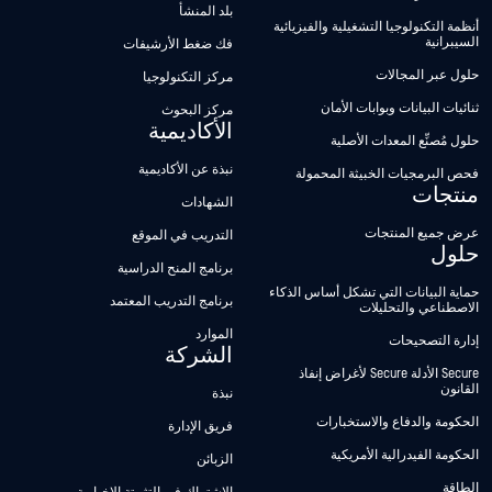
بلد المنشأ
أنظمة التكنولوجيا التشغيلية والفيزيائية
السيبرانية
فك ضغط الأرشيفات
حلول عبر المجالات
مركز التكنولوجيا
ثنائيات البيانات وبوابات الأمان
مركز البحوث
الأكاديمية
حلول مُصنِّع المعدات الأصلية
نبذة عن الأكاديمية
فحص البرمجيات الخبيثة المحمولة
منتجات
الشهادات
عرض جميع المنتجات
التدريب في الموقع
حلول
برنامج المنح الدراسية
حماية البيانات التي تشكل أساس الذكاء
برنامج التدريب المعتمد
الاصطناعي والتحليلات
الموارد
إدارة التصحيحات
الشركة
Secure الأدلة Secure لأغراض إنفاذ
القانون
نبذة
الحكومة والدفاع والاستخبارات
فريق الإدارة
الحكومة الفيدرالية الأمريكية
الزبائن
الطاقة