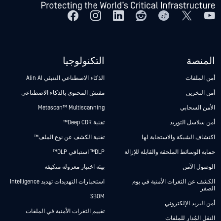
المنصة
التكنولوجيا
أمن الملفات
الذكاء الاصطناعي التنبئي Alin AI
أمن التخزين
مفتش المحتوى بالذكاء الاصطناعي
الأمن السحابي
Metascan™ Multiscanning
أمن سلاسل التوريد
تقنية Deep CDR™
اكتشاف الشبكة والاستجابة لها
تقنية الكشف عن نوع الملف™
حماية الوسائط الملحقة والقابلة للإزالة
DLP™ استباقي DLP™
الوصول الآمن
بيئة اختبار معزولة متكيفة
الكشف عن الثغرات الأمنية في يوم
استخبارات التهديدات تهديد Intelligence
الصفر
SBOM
أمن البريد الإلكتروني
تقييم الثغرات الأمنية في الملفات
النقل المُدار للملفات