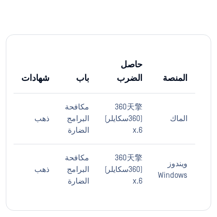
حاصل
المنصة
الضرب
باب
شهادات
360天擎
مكافحة
الماك
(360سكايلر)
البرامج
ذهب
6.x
الضارة
360天擎
مكافحة
ويندوز
(360سكايلر)
البرامج
ذهب
Windows
6.x
الضارة