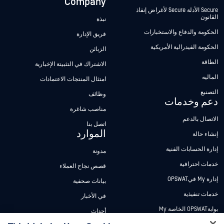
Company
Secure الأدلة Secure لأغراض إنفاذ
القانون
نبذة
الحكومة والدفاع والاستخبارات
فريق الإدارة
الحكومة الفيدرالية الأمريكية
الزبائن
الطاقة
الاشتراك في التثبيتة الإخبارية
الماليه
امتثال المنتجات الاعتمادات
التصنيع
وظائف
دعم وخدمات
مناصب شاغرة
الاتصال بالدعم
اتصل بنا
الموارد
إنشاء حالة
إدارة الحسابات الفنية
مدونة
خدمات احترافية
قصص نجاح العملاء
إدارة My فيOPSWAT
بيانات صحفية
خدمات تنفيذية
في الأخبار
بوابةOPSWAT الخاصة My
أحداث