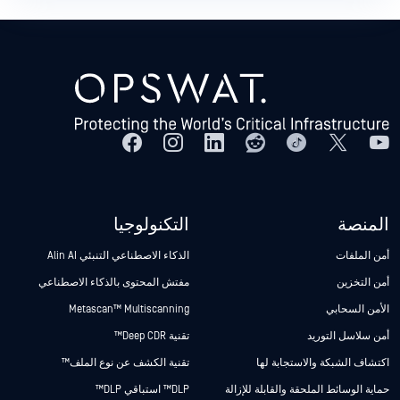
المنصة
التكنولوجيا
أمن الملفات
الذكاء الاصطناعي التنبئي Alin AI
أمن التخزين
مفتش المحتوى بالذكاء الاصطناعي
الأمن السحابي
Metascan™ Multiscanning
أمن سلاسل التوريد
تقنية Deep CDR™
اكتشاف الشبكة والاستجابة لها
تقنية الكشف عن نوع الملف™
حماية الوسائط الملحقة والقابلة للإزالة
DLP™ استباقي DLP™