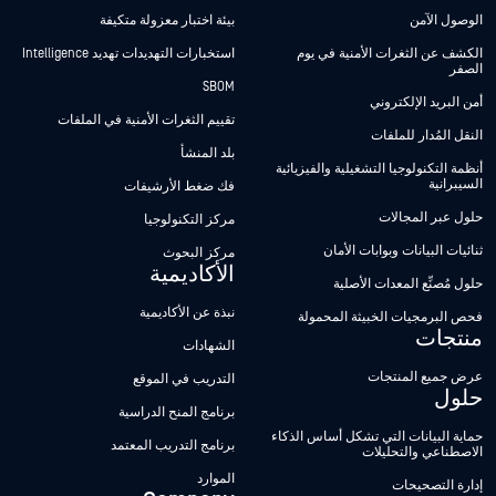
الوصول الآمن
بيئة اختبار معزولة متكيفة
الكشف عن الثغرات الأمنية في يوم
استخبارات التهديدات تهديد Intelligence
الصفر
SBOM
أمن البريد الإلكتروني
تقييم الثغرات الأمنية في الملفات
النقل المُدار للملفات
بلد المنشأ
أنظمة التكنولوجيا التشغيلية والفيزيائية
السيبرانية
فك ضغط الأرشيفات
حلول عبر المجالات
مركز التكنولوجيا
ثنائيات البيانات وبوابات الأمان
مركز البحوث
الأكاديمية
حلول مُصنِّع المعدات الأصلية
نبذة عن الأكاديمية
فحص البرمجيات الخبيثة المحمولة
منتجات
الشهادات
عرض جميع المنتجات
التدريب في الموقع
حلول
برنامج المنح الدراسية
حماية البيانات التي تشكل أساس الذكاء
برنامج التدريب المعتمد
الاصطناعي والتحليلات
الموارد
إدارة التصحيحات