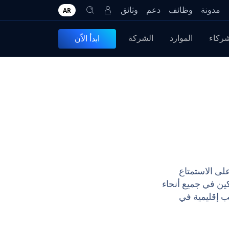
مدونة
وظائف
دعم
وثائق
AR
شركاء
الموارد
الشركة
ابدأ الاّن
أكثر من 100 مليون مستخدم على الاستمتاع
كين في جميع أنحاء
لك الشركة شبكة مبيعات عالمية تغطي 180 دولة ، ومكاتب إقليمية في