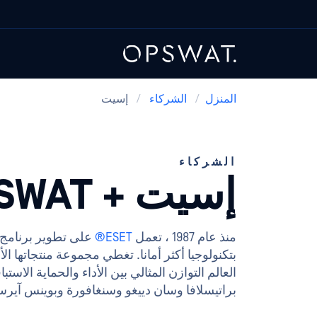
المنزل
/
الشركاء
/
إسيت
الشركاء
إسيت + OPSWAT
منذ عام 1987 ، تعمل
ESET®
بتكنولوجيا أكثر أمانا. تغطي مجموعة منتجاتها 
براتيسلافا وسان دييغو وسنغافورة وبوينس آير