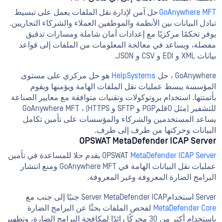
GoAnywhere MFT
حل آمن لإدارة نقل الملفات يعمل على تبسيط
تبادل البيانات بين الأنظمة والموظفين العملاء والشركاء التجاريين.
يوفر تحكمًا مركزيًا مع إعدادات أمان شاملة ومسارات تدقيق
مفصلة، ويساعد في معالجة المعلومات من الملفات إلى قواعد
بيانات XML و EDI و CSV و JSON.
GoAnywhere ، حل
HelpSystems
هو حل مركزي على مستوى
المؤسسة يبسط عمليات نقل الملفات الهامة ويؤمنها ويقوم
بأتمتتها. استخدام بروتوكولات وتقنيات متوافقة مع معايير الصناعة
للتشفير (مثل OقلمPGP و SFTP و HTTPS) ، GoAnywhere MFT
يساعد المستخدمين والشركاء والمؤسسات على تأمين تكامل
البيانات وحركتها من طرف إلى طرف.
OPSWAT MetaDefender ICAP Server
MetaDefender ICAP Server
OPSWAT
يقدم حلا للمساعدة في تأمين
عمليات نقل البيانات الهامة في GoAnywhere MFT ومنع انتشار
البرامج الضارة المعروفة وغير المعروفة.
Server استخدامServer MetaDefender ICAP جنبًا إلى جنب مع
MetaDefender Core
لفحص الملفات بحثًا عن البرامج الضارة
باستخدام أكثر من 30 محركًا رائدًا لمكافحة البرامج الضارة، وتطهير