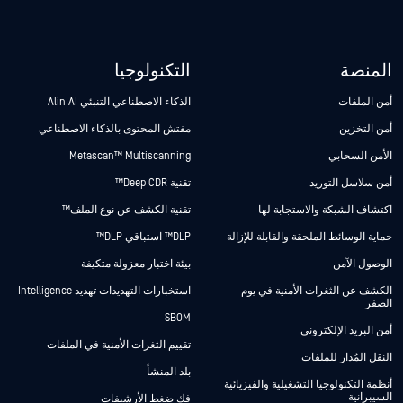
المنصة
التكنولوجيا
أمن الملفات
الذكاء الاصطناعي التنبئي Alin AI
أمن التخزين
مفتش المحتوى بالذكاء الاصطناعي
الأمن السحابي
Metascan™ Multiscanning
أمن سلاسل التوريد
تقنية Deep CDR™
اكتشاف الشبكة والاستجابة لها
تقنية الكشف عن نوع الملف™
حماية الوسائط الملحقة والقابلة للإزالة
DLP™ استباقي DLP™
الوصول الآمن
بيئة اختبار معزولة متكيفة
الكشف عن الثغرات الأمنية في يوم
استخبارات التهديدات تهديد Intelligence
الصفر
SBOM
أمن البريد الإلكتروني
تقييم الثغرات الأمنية في الملفات
النقل المُدار للملفات
بلد المنشأ
أنظمة التكنولوجيا التشغيلية والفيزيائية
السيبرانية
فك ضغط الأرشيفات