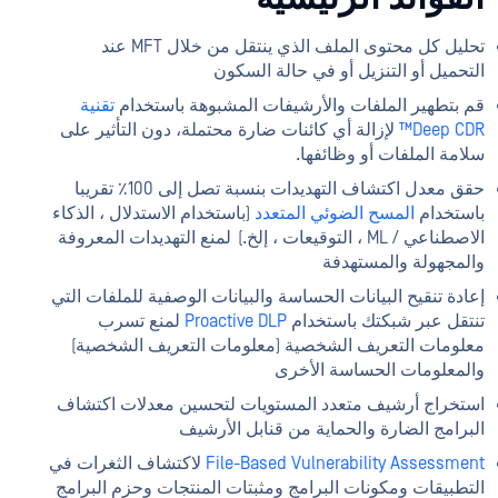
تحليل كل محتوى الملف الذي ينتقل من خلال MFT عند
التحميل أو التنزيل أو في حالة السكون
قم بتطهير الملفات والأرشيفات المشبوهة باستخدام
تقنية
Deep CDR™
لإزالة أي كائنات ضارة محتملة، دون التأثير على
سلامة الملفات أو وظائفها.
حقق معدل اكتشاف التهديدات بنسبة تصل إلى 100٪ تقريبا
باستخدام
المسح الضوئي المتعدد
(باستخدام الاستدلال ، الذكاء
الاصطناعي / ML ، التوقيعات ، إلخ.) لمنع التهديدات المعروفة
والمجهولة والمستهدفة
إعادة تنقيح البيانات الحساسة والبيانات الوصفية للملفات التي
تنتقل عبر شبكتك باستخدام
Proactive DLP
لمنع تسرب
معلومات التعريف الشخصية (معلومات التعريف الشخصية)
والمعلومات الحساسة الأخرى
استخراج أرشيف متعدد المستويات لتحسين معدلات اكتشاف
البرامج الضارة والحماية من قنابل الأرشيف
File-Based Vulnerability Assessment
لاكتشاف الثغرات في
التطبيقات ومكونات البرامج ومثبتات المنتجات وحزم البرامج