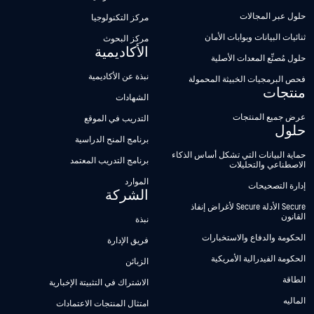
حلول عبر المجالات
مركز التكنولوجيا
ثنائيات البيانات وبوابات الأمان
مركز البحوث
الأكاديمية
حلول مُصنِّع المعدات الأصلية
نبذة عن الأكاديمية
فحص البرمجيات الخبيثة المحمولة
منتجات
الشهادات
عرض جميع المنتجات
التدريب في الموقع
حلول
برنامج المنح الدراسية
حماية البيانات التي تشكل أساس الذكاء
برنامج التدريب المعتمد
الاصطناعي والتحليلات
الموارد
إدارة التصحيحات
الشركة
Secure الأدلة Secure لأغراض إنفاذ
القانون
نبذة
الحكومة والدفاع والاستخبارات
فريق الإدارة
الحكومة الفيدرالية الأمريكية
الزبائن
الطاقة
الاشتراك في التثبيتة الإخبارية
الماليه
امتثال المنتجات الاعتمادات