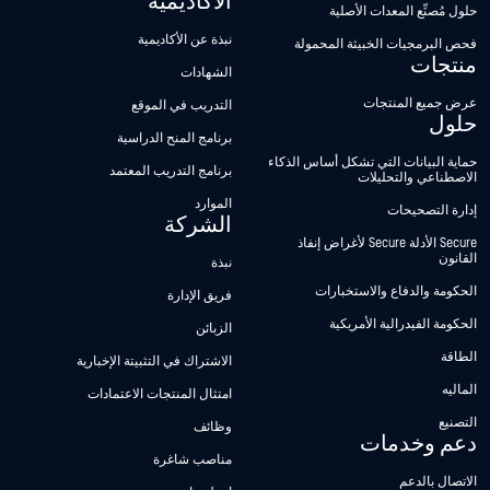
الأكاديمية
حلول مُصنِّع المعدات الأصلية
نبذة عن الأكاديمية
فحص البرمجيات الخبيثة المحمولة
منتجات
الشهادات
عرض جميع المنتجات
التدريب في الموقع
حلول
برنامج المنح الدراسية
حماية البيانات التي تشكل أساس الذكاء
برنامج التدريب المعتمد
الاصطناعي والتحليلات
الموارد
إدارة التصحيحات
الشركة
Secure الأدلة Secure لأغراض إنفاذ
القانون
نبذة
الحكومة والدفاع والاستخبارات
فريق الإدارة
الحكومة الفيدرالية الأمريكية
الزبائن
الطاقة
الاشتراك في التثبيتة الإخبارية
الماليه
امتثال المنتجات الاعتمادات
التصنيع
وظائف
دعم وخدمات
مناصب شاغرة
الاتصال بالدعم