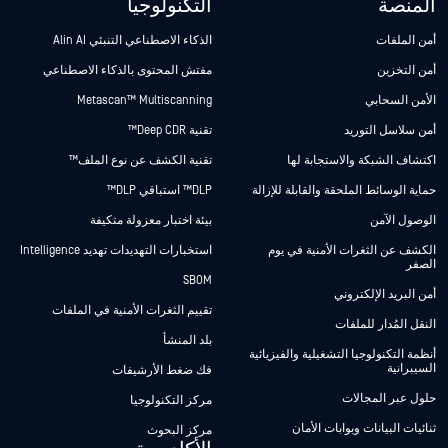
المنصة
التكنولوجيا
أمن الملفات
الذكاء الاصطناعي التنبئي Alin AI
أمن التخزين
مفتش المحتوى بالذكاء الاصطناعي
الأمن السحابي
Metascan™ Multiscanning
أمن سلاسل التوريد
تقنية Deep CDR™
اكتشاف الشبكة والاستجابة لها
تقنية الكشف عن نوع الملف™
حماية الوسائط الملحقة والقابلة للإزالة
DLP™ استباقي DLP™
الوصول الآمن
بيئة اختبار معزولة متكيفة
الكشف عن الثغرات الأمنية في يوم
استخبارات التهديدات تهديد Intelligence
الصفر
SBOM
أمن البريد الإلكتروني
تقييم الثغرات الأمنية في الملفات
النقل المُدار للملفات
بلد المنشأ
أنظمة التكنولوجيا التشغيلية والفيزيائية
السيبرانية
فك ضغط الأرشيفات
حلول عبر المجالات
مركز التكنولوجيا
ثنائيات البيانات وبوابات الأمان
مركز البحوث