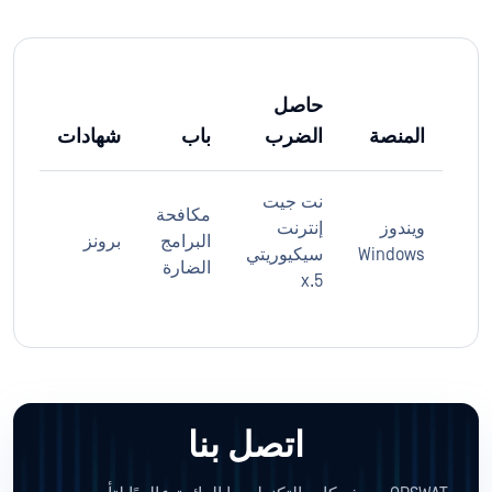
حاصل
المنصة
الضرب
باب
شهادات
نت جيت
مكافحة
ويندوز
إنترنت
البرامج
برونز
Windows
سيكيوريتي
الضارة
5.x
اتصل بنا