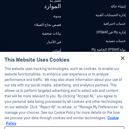
اتصل بنا
الموارد
إنشاء حالة
إدارة الحسابات الفنية
مدونة
خدمات احترافية
قصص نجاح العملاء
إدارة My فيOPSWAT
بيانات صحفية
خدمات تنفيذية
في الأخبار
بوابةOPSWAT الخاصة My
أحداث
وثائق تقنية
This Website Uses Cookies
ندوات عبر الإنترنت
Hey there!
دورات تدريبية
أوراق البيانات
This website uses tracking technologies, such as cookies, to enable our
I'm Ozzy, your OPSWAT virtual assistant.
website functionalities, to enhance user experience or to analyze
برنامج الثغرات الأمنية
مستندات تقنية
How can I help you secure what's critical
performance and traffic. We may also share information about your use of
الشركاء
today?
our site with our social media, advertising, and analytics partners. This
أدوات مجانية
allows us to perform targeted advertising and to select ads and content
شهادات
that will be more relevant to you. By clicking “Accept All,” you agree to
شركاء التكنولوجيا
your personal data being processed by all cookies and other technologies
on our website. Click “Reject All” to refuse, or “Manage My Preferences” to
برنامج شركاء القنوات
manage your choices. See our Cookie Policy for more details on the how
we process your data through cookies and similar technologies:
Cookie
©2026 OPSWAT . جميع الحقوق محفوظة. OPSWAT و MetaDefender و Metascan و
Policy
MetaAccess OPSWAT و Trust no File. Trust No Device. و OPSWAT و Protecting the