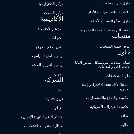
حلول عبر المجالات
مركز التكنولوجيا
ثنائيات البيانات وبوابات الأمان
مركز البحوث
الأكاديمية
حلول مُصنِّع المعدات الأصلية
نبذة عن الأكاديمية
فحص البرمجيات الخبيثة المحمولة
منتجات
الشهادات
عرض جميع المنتجات
التدريب في الموقع
حلول
برنامج المنح الدراسية
حماية البيانات التي تشكل أساس الذكاء
برنامج التدريب المعتمد
الاصطناعي والتحليلات
الموارد
إدارة التصحيحات
الشركة
Secure الأدلة Secure لأغراض إنفاذ
القانون
نبذة
الحكومة والدفاع والاستخبارات
فريق الإدارة
الحكومة الفيدرالية الأمريكية
الزبائن
الطاقة
الاشتراك في التثبيتة الإخبارية
الماليه
امتثال المنتجات الاعتمادات
التصنيع