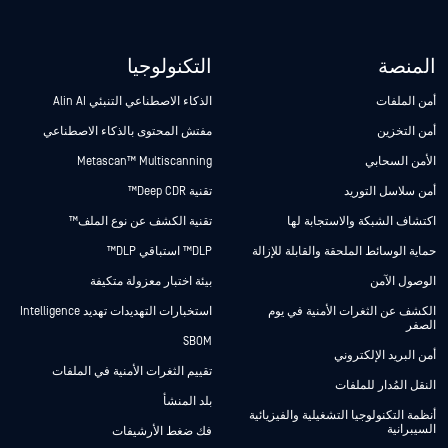
المنصة
التكنولوجيا
أمن الملفات
الذكاء الاصطناعي التنبئي Alin AI
أمن التخزين
مفتش المحتوى بالذكاء الاصطناعي
الأمن السحابي
Metascan™ Multiscanning
أمن سلاسل التوريد
تقنية Deep CDR™
اكتشاف الشبكة والاستجابة لها
تقنية الكشف عن نوع الملف™
حماية الوسائط الملحقة والقابلة للإزالة
DLP™ استباقي DLP™
الوصول الآمن
بيئة اختبار معزولة متكيفة
الكشف عن الثغرات الأمنية في يوم
استخبارات التهديدات تهديد Intelligence
الصفر
SBOM
أمن البريد الإلكتروني
تقييم الثغرات الأمنية في الملفات
النقل المُدار للملفات
بلد المنشأ
أنظمة التكنولوجيا التشغيلية والفيزيائية
السيبرانية
فك ضغط الأرشيفات