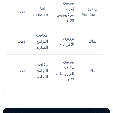
نورتون
ويندوز
إنترنت
Anti-
ذهب
Windows
سيكيوريتي
malware
20.x
مكافحة
نورتون
الماك
البرامج
ذهب
الأمن 8.x
الضارة
نورتون
مكافحة
مكافحة
الماك
البرامج
ذهب
الفيروسات
الضارة
12.x