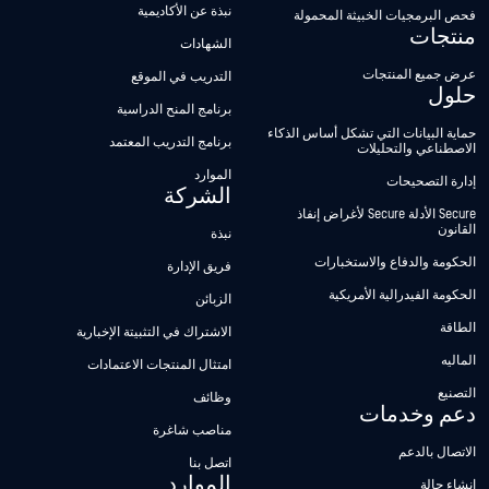
نبذة عن الأكاديمية
فحص البرمجيات الخبيثة المحمولة
منتجات
الشهادات
عرض جميع المنتجات
التدريب في الموقع
حلول
برنامج المنح الدراسية
حماية البيانات التي تشكل أساس الذكاء
برنامج التدريب المعتمد
الاصطناعي والتحليلات
الموارد
إدارة التصحيحات
الشركة
Secure الأدلة Secure لأغراض إنفاذ
القانون
نبذة
الحكومة والدفاع والاستخبارات
فريق الإدارة
الحكومة الفيدرالية الأمريكية
الزبائن
الطاقة
الاشتراك في التثبيتة الإخبارية
الماليه
امتثال المنتجات الاعتمادات
التصنيع
وظائف
دعم وخدمات
مناصب شاغرة
الاتصال بالدعم
اتصل بنا
الموارد
إنشاء حالة