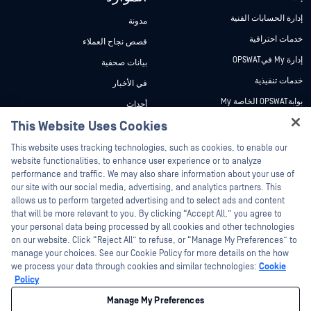
إدارة الحسابات الفنية
مدونة
خدمات احترافية
قصص نجاح العملاء
إدارة My فيOPSWAT
بيانات صحفية
خدمات تنفيذية
في الأخبار
بوابةOPSWAT الخاصة My
أحداث
وثائق تقنية
This Website Uses Cookies
ندوات عبر الإنترنت
Hey there!
دورات تدريبية
أوراق البيانات
This website uses tracking technologies, such as cookies, to enable our
I'm Ozzy, your OPSWAT virtual assistant.
website functionalities, to enhance user experience or to analyze
برنامج الثغرات الأمنية
مستندات تقنية
How can I help you secure what's critical
performance and traffic. We may also share information about your use of
الشركاء
today?
our site with our social media, advertising, and analytics partners. This
أدوات مجانية
allows us to perform targeted advertising and to select ads and content
شهادات
that will be more relevant to you. By clicking “Accept All,” you agree to
شركاء التكنولوجيا
your personal data being processed by all cookies and other technologies
on our website. Click “Reject All” to refuse, or “Manage My Preferences” to
برنامج شركاء القنوات
manage your choices. See our Cookie Policy for more details on the how
we process your data through cookies and similar technologies:
Cookie
©2026 OPSWAT . جميع الحقوق محفوظة. OPSWAT و MetaDefender و Metascan و
Policy
MetaAccess OPSWAT و Trust no File. Trust No Device. و OPSWAT و Protecting the
World's Critical Infrastructure و Deep CDR™ Technology و InQuest وشعار InQuest و
Manage My Preferences
DFI و RetroHunt و Deep File Inspection و Join the Hunt هي علامات تجارية مملوكة