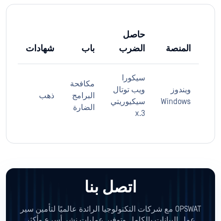
حاصل
المنصة
الضرب
باب
شهادات
سيكورا
مكافحة
ويندوز
ويب توتال
البرامج
ذهب
Windows
سيكيوريتي
الضارة
3.x
اتصل بنا
OPSWAT مع شركات التكنولوجيا الرائدة عالميًا لتأمين سير
عمل البيانات بالكامل وتوفير عمليات نشر أسرع وأكثر