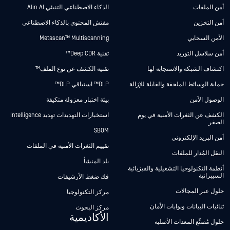
أمن الملفات
الذكاء الاصطناعي التنبئي Alin AI
أمن التخزين
مفتش المحتوى بالذكاء الاصطناعي
الأمن السحابي
Metascan™ Multiscanning
أمن سلاسل التوريد
تقنية Deep CDR™
اكتشاف الشبكة والاستجابة لها
تقنية الكشف عن نوع الملف™
حماية الوسائط الملحقة والقابلة للإزالة
DLP™ استباقي DLP™
الوصول الآمن
بيئة اختبار معزولة متكيفة
الكشف عن الثغرات الأمنية في يوم
استخبارات التهديدات تهديد Intelligence
الصفر
SBOM
أمن البريد الإلكتروني
تقييم الثغرات الأمنية في الملفات
النقل المُدار للملفات
بلد المنشأ
أنظمة التكنولوجيا التشغيلية والفيزيائية
السيبرانية
فك ضغط الأرشيفات
حلول عبر المجالات
مركز التكنولوجيا
ثنائيات البيانات وبوابات الأمان
مركز البحوث
الأكاديمية
حلول مُصنِّع المعدات الأصلية