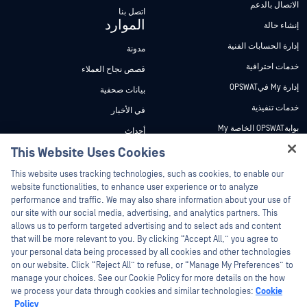
الاتصال بالدعم
اتصل بنا
الموارد
إنشاء حالة
إدارة الحسابات الفنية
مدونة
خدمات احترافية
قصص نجاح العملاء
إدارة My فيOPSWAT
بيانات صحفية
خدمات تنفيذية
في الأخبار
بوابةOPSWAT الخاصة My
أحداث
وثائق تقنية
This Website Uses Cookies
ندوات عبر الإنترنت
Hey there!
دورات تدريبية
أوراق البيانات
This website uses tracking technologies, such as cookies, to enable our
I'm Ozzy, your OPSWAT virtual assistant.
website functionalities, to enhance user experience or to analyze
برنامج الثغرات الأمنية
مستندات تقنية
How can I help you secure what's critical
performance and traffic. We may also share information about your use of
Partners
today?
our site with our social media, advertising, and analytics partners. This
أدوات مجانية
allows us to perform targeted advertising and to select ads and content
شهادات
that will be more relevant to you. By clicking “Accept All,” you agree to
شركاء التكنولوجيا
your personal data being processed by all cookies and other technologies
on our website. Click “Reject All” to refuse, or “Manage My Preferences” to
برنامج شركاء القنوات
manage your choices. See our Cookie Policy for more details on the how
we process your data through cookies and similar technologies:
Cookie
©2026 OPSWAT . جميع الحقوق محفوظة. OPSWAT و MetaDefender و Metascan و
Policy