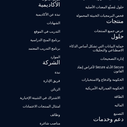
الأكاديمية
حلول مُصنِّع المعدات الأصلية
نبذة عن الأكاديمية
فحص البرمجيات الخبيثة المحمولة
منتجات
الشهادات
عرض جميع المنتجات
التدريب في الموقع
حلول
برنامج المنح الدراسية
حماية البيانات التي تشكل أساس الذكاء
برنامج التدريب المعتمد
الاصطناعي والتحليلات
الموارد
إدارة التصحيحات
الشركة
Secure الأدلة Secure لأغراض إنفاذ
القانون
نبذة
الحكومة والدفاع والاستخبارات
فريق الإدارة
الحكومة الفيدرالية الأمريكية
الزبائن
الطاقة
الاشتراك في التثبيتة الإخبارية
الماليه
امتثال المنتجات الاعتمادات
التصنيع
وظائف
دعم وخدمات
مناصب شاغرة