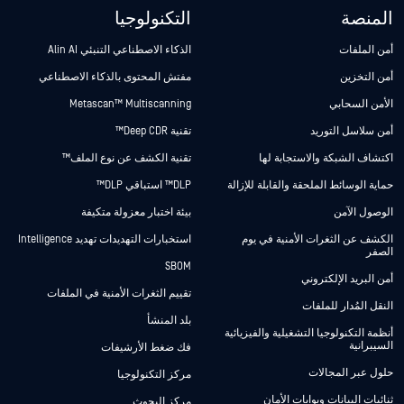
المنصة
التكنولوجيا
أمن الملفات
الذكاء الاصطناعي التنبئي Alin AI
أمن التخزين
مفتش المحتوى بالذكاء الاصطناعي
الأمن السحابي
Metascan™ Multiscanning
أمن سلاسل التوريد
تقنية Deep CDR™
اكتشاف الشبكة والاستجابة لها
تقنية الكشف عن نوع الملف™
حماية الوسائط الملحقة والقابلة للإزالة
DLP™ استباقي DLP™
الوصول الآمن
بيئة اختبار معزولة متكيفة
الكشف عن الثغرات الأمنية في يوم
استخبارات التهديدات تهديد Intelligence
الصفر
SBOM
أمن البريد الإلكتروني
تقييم الثغرات الأمنية في الملفات
النقل المُدار للملفات
بلد المنشأ
أنظمة التكنولوجيا التشغيلية والفيزيائية
السيبرانية
فك ضغط الأرشيفات
حلول عبر المجالات
مركز التكنولوجيا
ثنائيات البيانات وبوابات الأمان
مركز البحوث