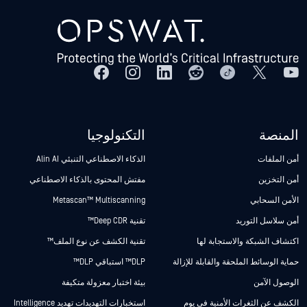
المنصة
التكنولوجيا
أمن الملفات
الذكاء الاصطناعي التنبئي Alin AI
أمن التخزين
مفتش المحتوى بالذكاء الاصطناعي
الأمن السحابي
Metascan™ Multiscanning
أمن سلاسل التوريد
تقنية Deep CDR™
اكتشاف الشبكة والاستجابة لها
تقنية الكشف عن نوع الملف™
حماية الوسائط الملحقة والقابلة للإزالة
DLP™ استباقي DLP™
الوصول الآمن
بيئة اختبار معزولة متكيفة
الكشف عن الثغرات الأمنية في يوم
استخبارات التهديدات تهديد Intelligence