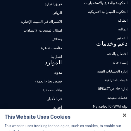
الحكومة والدفاع والاستخبارات
فريق الإدارة
الحكومة الفيدرالية الأمريكية
الزبائن
الطاقة
الاشتراك في التثبيتة الإخبارية
الماليه
امتثال المنتجات الاعتمادات
التصنيع
وظائف
دعم وخدمات
مناصب شاغرة
الاتصال بالدعم
اتصل بنا
الموارد
إنشاء حالة
إدارة الحسابات الفنية
مدونة
خدمات احترافية
قصص نجاح العملاء
إدارة My فيOPSWAT
بيانات صحفية
خدمات تنفيذية
في الأخبار
بوابةOPSWAT الخاصة My
أحداث
وثائق تقنية
This Website Uses Cookies
ندوات عبر الإنترنت
Hey there!
دورات تدريبية
أوراق البيانات
This website uses tracking technologies, such as cookies, to enable our