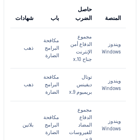
حاصل
المنصة
الضرب
باب
شهادات
مجموع
مكافحة
ويندوز
الدفاع أمن
البرامج
ذهب
Windows
الإنترنت
الضارة
جناح 10.x
توتال
مكافحة
ويندوز
ديفينس
البرامج
ذهب
Windows
بريميوم 9.x
الضارة
مجموع
الدفاع
مكافحة
ويندوز
المضاد
البرامج
بلاتين
Windows
للفيروسات
الضارة