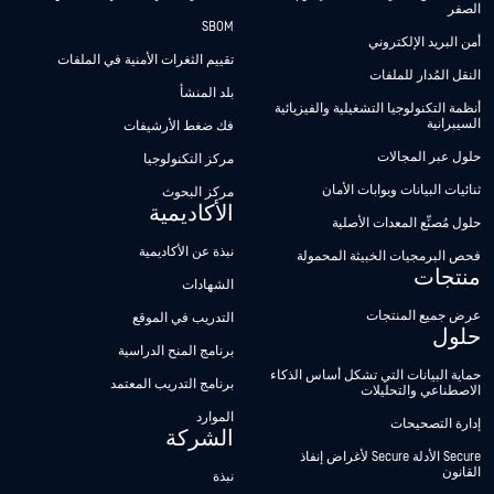
الصفر
SBOM
أمن البريد الإلكتروني
تقييم الثغرات الأمنية في الملفات
النقل المُدار للملفات
بلد المنشأ
أنظمة التكنولوجيا التشغيلية والفيزيائية
السيبرانية
فك ضغط الأرشيفات
حلول عبر المجالات
مركز التكنولوجيا
ثنائيات البيانات وبوابات الأمان
مركز البحوث
الأكاديمية
حلول مُصنِّع المعدات الأصلية
نبذة عن الأكاديمية
فحص البرمجيات الخبيثة المحمولة
منتجات
الشهادات
عرض جميع المنتجات
التدريب في الموقع
حلول
برنامج المنح الدراسية
حماية البيانات التي تشكل أساس الذكاء
برنامج التدريب المعتمد
الاصطناعي والتحليلات
الموارد
إدارة التصحيحات
الشركة
Secure الأدلة Secure لأغراض إنفاذ
القانون
نبذة