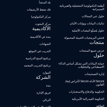
بلد المنشأ
أنظمة التكنولوجيا التشغيلية والفيزيائية
السيبرانية
فك ضغط الأرشيفات
حلول عبر المجالات
مركز التكنولوجيا
ثنائيات البيانات وبوابات الأمان
مركز البحوث
الأكاديمية
حلول مُصنِّع المعدات الأصلية
نبذة عن الأكاديمية
فحص البرمجيات الخبيثة المحمولة
منتجات
الشهادات
عرض جميع المنتجات
التدريب في الموقع
حلول
برنامج المنح الدراسية
حماية البيانات التي تشكل أساس الذكاء
برنامج التدريب المعتمد
الاصطناعي والتحليلات
الموارد
إدارة التصحيحات
الشركة
Secure الأدلة Secure لأغراض إنفاذ
القانون
نبذة
الحكومة والدفاع والاستخبارات
فريق الإدارة
الحكومة الفيدرالية الأمريكية
الزبائن
الطاقة