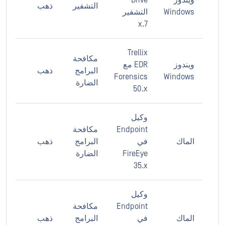
ويندوز
Drive
التشفير
ذهب
Windows
التشفير
7.x
Trellix
مكافحة
ويندوز
EDR مع
البرامج
ذهب
Forensics
Windows
الضارة
50.x
وكيل
Endpoint
مكافحة
الماك
في
البرامج
ذهب
FireEye
الضارة
35.x
وكيل
Endpoint
مكافحة
الماك
في
البرامج
ذهب