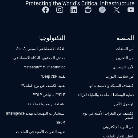
المنصة
التكنولوجيا
أمن الملفات
الذكاء الاصطناعي التنبئي Alin AI
أمن التخزين
مفتش المحتوى بالذكاء الاصطناعي
الأمن السحابي
Metascan™ Multiscanning
أمن سلاسل التوريد
تقنية Deep CDR™
اكتشاف الشبكة والاستجابة لها
تقنية الكشف عن نوع الملف™
حماية الوسائط الملحقة والقابلة للإزالة
DLP™ استباقي DLP™
الوصول الآمن
بيئة اختبار معزولة متكيفة
الكشف عن الثغرات الأمنية في يوم
استخبارات التهديدات تهديد Intelligence
الصفر
SBOM
أمن البريد الإلكتروني
تقييم الثغرات الأمنية في الملفات
النقل المُدار للملفات