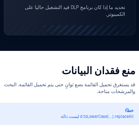
تحديد ما إذا كان برنامج DLP قيد التشغيل حاليا على
الكمبيوتر.
منع فقدان البيانات
قد يستغرق تحميل القائمة بضع ثوانٍ حتى يتم تحميل القائمة. البحث
والمرشحات متاحة.
خطأ!
d.toLowerCase(...).replaceAll ليست دالة