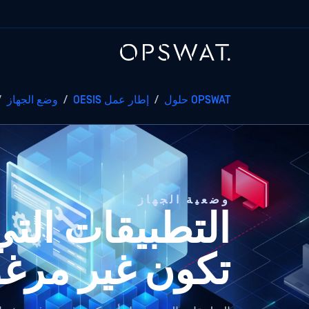
OPSWAT حلول
/
إطار عمل OESIS
/
وضع الجهاز
/
وضعية الجهاز
التطبيقات الت
تكون غير مرغو