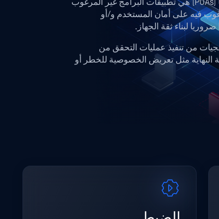
التطبيقات التي يحتمل أن تكون غير مرغوب فيها (PUAs) هي تطبيقات البرامج غير المرغوب
رغوب فيه على أمان المستخدم و/أو
ز OPSWAT مهندسي البرمجيات من تنفيذ عمليات التحقق من
ة النهاية مثل تعريض الخصوصية للخطر أو
الضبط