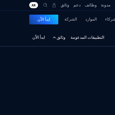
مدونة
وظائف
دعم
وثائق
AR
شركاء
الموارد
الشركة
ابدأ الاّن
التطبيقات المدعومة
وثائق
ابدأ الاّن