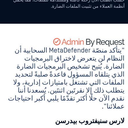
حسب الطلب الآن رحلة كاملة ومستدامة للملفات، مما يحمي
أنظمة العملاء من تثبيت الملفات الضارة.
"يتأكد منصّة MetaDefender السحابية أن
النظام لن يتعرض لاختراق البرمجيات
الضارة. يُتيح تشخيص البرمجيات الضارة
الذي يتلقاه المسؤول قاعدةً صلبةً لتحديد
الملفات التي تشتغل بامتيازات إدارية، ولا
يتطلب ذلك إلا نقرتَين اثنتَين. يُسعدنا أننا
نقدم الآن حلًا أكثر تقدّمًا يلبي أكبر احتياجات
عملائنا".
لارس سنيفتروب بيدرسن