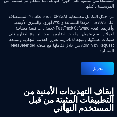
للمستخدمين بتثبيتها على أجهزة النهاية، مما يساهم في سلامة أمن
المؤسسة بأكملها.
من خلال التكامل معسحابة MetaDefender OPSWAT المستضافة
على AWS في أمريكا الشمالية و AWS أوروبا والشرق الأوسط
وأفريقيا، تقدم FastTrack Software خدمة ذات قيمة مضافة
لعملائها تمنع تحميل الملفات الضارة وتثبيت البرامج الضارة على
شبكات عملائها. ونتيجة لذلك، يتم تعزيز العلامة التجارية وسمعة
Admin by Request من خلال تكاملها مع منصّة MetaDefender
السحابية.
تحميل
إيقاف التهديدات الأمنية من
التطبيقات المثبتة من قبل
المستخدم النهائي