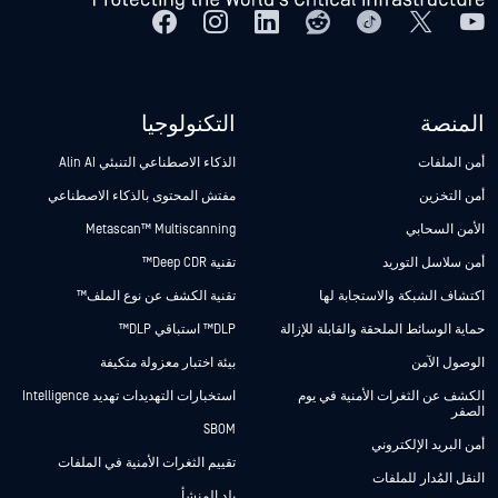
المنصة
التكنولوجيا
أمن الملفات
الذكاء الاصطناعي التنبئي Alin AI
أمن التخزين
مفتش المحتوى بالذكاء الاصطناعي
الأمن السحابي
Metascan™ Multiscanning
أمن سلاسل التوريد
تقنية Deep CDR™
اكتشاف الشبكة والاستجابة لها
تقنية الكشف عن نوع الملف™
حماية الوسائط الملحقة والقابلة للإزالة
DLP™ استباقي DLP™
الوصول الآمن
بيئة اختبار معزولة متكيفة
الكشف عن الثغرات الأمنية في يوم
استخبارات التهديدات تهديد Intelligence
الصفر
SBOM
أمن البريد الإلكتروني
تقييم الثغرات الأمنية في الملفات
النقل المُدار للملفات
بلد المنشأ