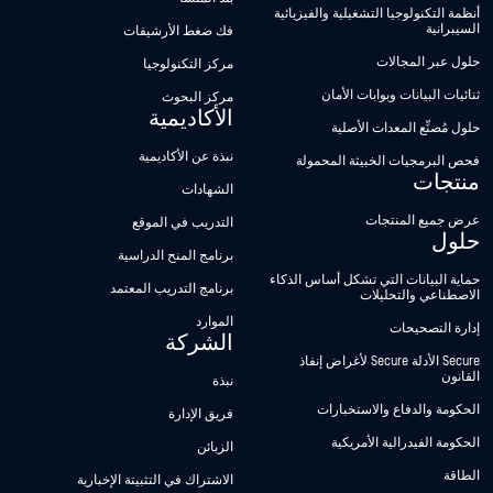
أنظمة التكنولوجيا التشغيلية والفيزيائية
السيبرانية
فك ضغط الأرشيفات
حلول عبر المجالات
مركز التكنولوجيا
ثنائيات البيانات وبوابات الأمان
مركز البحوث
الأكاديمية
حلول مُصنِّع المعدات الأصلية
نبذة عن الأكاديمية
فحص البرمجيات الخبيثة المحمولة
منتجات
الشهادات
عرض جميع المنتجات
التدريب في الموقع
حلول
برنامج المنح الدراسية
حماية البيانات التي تشكل أساس الذكاء
برنامج التدريب المعتمد
الاصطناعي والتحليلات
الموارد
إدارة التصحيحات
الشركة
Secure الأدلة Secure لأغراض إنفاذ
القانون
نبذة
الحكومة والدفاع والاستخبارات
فريق الإدارة
الحكومة الفيدرالية الأمريكية
الزبائن
الطاقة
الاشتراك في التثبيتة الإخبارية