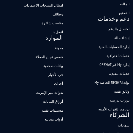
الماليه
امتثال المنتجات الاعتمادات
التصنيع
وظائف
دعم وخدمات
مناصب شاغرة
الاتصال بالدعم
اتصل بنا
الموارد
إنشاء حالة
إدارة الحسابات الفنية
مدونة
خدمات احترافية
قصص نجاح العملاء
إدارة My فيOPSWAT
بيانات صحفية
خدمات تنفيذية
في الأخبار
بوابةOPSWAT الخاصة My
أحداث
وثائق تقنية
ندوات عبر الإنترنت
دورات تدريبية
أوراق البيانات
برنامج الثغرات الأمنية
مستندات تقنية
الشركاء
أدوات مجانية
شهادات