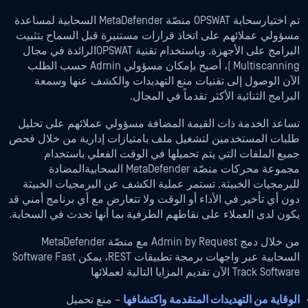
تم اختيارسحابة OPSWAT منصّة MetaDefender السحابية لمساعدة
مسؤولي عملائهم على اتخاذ قرارات مستنيرة قبل السماح بتثبيت
البرامج على الأجهزة. وباستخدام تقنية OPSWATالرائدة في مجال
Multiscanning )، أصبح بإمكان مسؤولي Admin حسب الطلب
الآن الوصول إلى تقنيات منع التهديدات والكشف عنها وسمعة
البرامج الثنائية الأكثر تقدماً في المجال.
تساعد الخدمة ذات القيمة المضافة مسؤولي عملائهم على تحليل
طلبات المستخدمين لتشغيل ملف بامتيازات إدارية من خلال فحص
جميع الملفات التي يتم تحميلها في الوقت الفعلي باستخدام
مجموعة محركات منصّة MetaDefender السحابيةالمضادة
للبرمجيات الخبيثة. تستمر عملية الكشف عن البرمجيات الخبيثة
دون أي تأخير في الأداء أو الوقت ولا تتعارض مع أي برنامج أمني قد
يكون لدى العملاء على نقاطهم الطرفية بما أنها تحدث في السحابة.
من خلال دمج Admin by Request مع منصّة MetaDefender
السحابية عبر واجهات برمجة تطبيقات REST، يمكن Software Fast
Track Software الآن تقديم المزايا التالية لعملائها
الوقاية من التهديدات المتقدمة واكتشافها
– منع تحميل