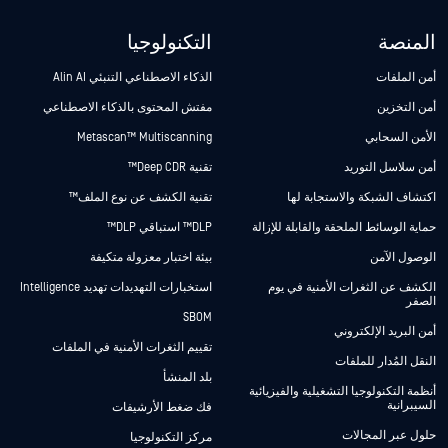
المنصة
التكنولوجيا
أمن الملفات
الذكاء الاصطناعي التنبئي Alin AI
أمن التخزين
مفتش المحتوى بالذكاء الاصطناعي
الأمن السحابي
Metascan™ Multiscanning
أمن سلاسل التوريد
تقنية Deep CDR™
اكتشاف الشبكة والاستجابة لها
تقنية الكشف عن نوع الملف™
حماية الوسائط الملحقة والقابلة للإزالة
DLP™ استباقي DLP™
الوصول الآمن
بيئة اختبار معزولة متكيفة
الكشف عن الثغرات الأمنية في يوم
استخبارات التهديدات تهديد Intelligence
الصفر
SBOM
أمن البريد الإلكتروني
تقييم الثغرات الأمنية في الملفات
النقل المُدار للملفات
بلد المنشأ
أنظمة التكنولوجيا التشغيلية والفيزيائية
السيبرانية
فك ضغط الأرشيفات
حلول عبر المجالات
مركز التكنولوجيا