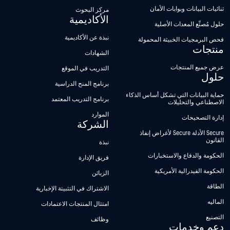
ثنائيات البيانات وبوابات الأمان
مركز البحوث
الأكاديمية
حلول مُصنِّع المعدات الأصلية
نبذة عن الأكاديمية
فحص البرمجيات الخبيثة المحمولة
منتجات
الشهادات
عرض جميع المنتجات
التدريب في الموقع
حلول
برنامج المنح الدراسية
حماية البيانات التي تشكل أساس الذكاء
برنامج التدريب المعتمد
الاصطناعي والتحليلات
الموارد
إدارة التصحيحات
الشركة
Secure الأدلة Secure لأغراض إنفاذ
القانون
نبذة
الحكومة والدفاع والاستخبارات
فريق الإدارة
الحكومة الفيدرالية الأمريكية
الزبائن
الطاقة
الاشتراك في التثبيتة الإخبارية
الماليه
امتثال المنتجات الاعتمادات
التصنيع
وظائف
دعم وخدمات