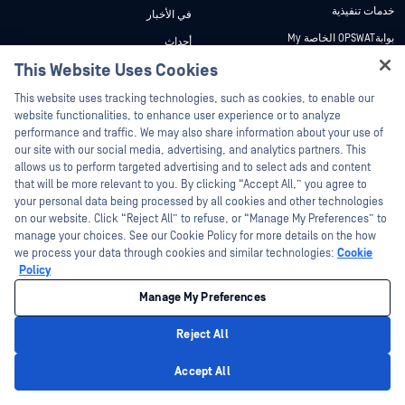
خدمات تنفيذية
في الأخبار
بوابةOPSWAT الخاصة My
أحداث
وثائق تقنية
This Website Uses Cookies
ندوات عبر الإنترنت
Hey there!
دورات تدريبية
أوراق البيانات
This website uses tracking technologies, such as cookies, to enable our
I'm Ozzy, your OPSWAT virtual assistant.
website functionalities, to enhance user experience or to analyze
برنامج الثغرات الأمنية
مستندات تقنية
How can I help you secure what's critical
performance and traffic. We may also share information about your use of
الشركاء
today?
our site with our social media, advertising, and analytics partners. This
أدوات مجانية
allows us to perform targeted advertising and to select ads and content
شهادات
that will be more relevant to you. By clicking “Accept All,” you agree to
شركاء التكنولوجيا
your personal data being processed by all cookies and other technologies
on our website. Click “Reject All” to refuse, or “Manage My Preferences” to
برنامج شركاء القنوات
manage your choices. See our Cookie Policy for more details on the how
we process your data through cookies and similar technologies:
Cookie
©2026 OPSWAT . جميع الحقوق محفوظة. OPSWAT و MetaDefender و Metascan و
Policy
MetaAccess OPSWAT و Trust no File. Trust No Device. و OPSWAT و Protecting the
World's Critical Infrastructure و Deep CDR™ Technology و InQuest وشعار InQuest و
Manage My Preferences
DFI و RetroHunt و Deep File Inspection و Join the Hunt هي علامات تجارية مملوكة
OPSWAT العلامات التجارية الخاصة بالجهات الخارجية هي ملك لأصحابها المعنيين.
القانون
سياسة الخصوصية
إدارة تفضيلات ملفات تعريف الارتباط
خيارات
Reject All
الخصوصية الخاصة بك في كاليفورنيا
Privacy Policy
Accept All