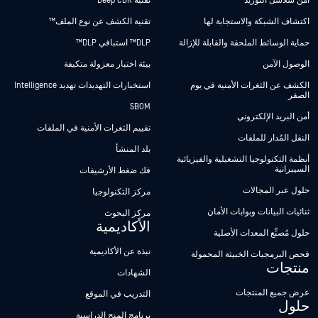
أمن سلاسل التوريد
تقنية Deep CDR™
اكتشاف الشبكة والاستجابة لها
تقنية الكشف عن نوع الملف™
حماية الوسائط الملحقة والقابلة للإزالة
DLP™ استباقي DLP™
الوصول الآمن
بيئة اختبار معزولة متكيفة
الكشف عن الثغرات الأمنية في يوم
استخبارات التهديدات تهديد Intelligence
الصفر
SBOM
أمن البريد الإلكتروني
تقييم الثغرات الأمنية في الملفات
النقل المُدار للملفات
بلد المنشأ
أنظمة التكنولوجيا التشغيلية والفيزيائية
السيبرانية
فك ضغط الأرشيفات
حلول عبر المجالات
مركز التكنولوجيا
ثنائيات البيانات وبوابات الأمان
مركز البحوث
الأكاديمية
حلول مُصنِّع المعدات الأصلية
نبذة عن الأكاديمية
فحص البرمجيات الخبيثة المحمولة
منتجات
الشهادات
عرض جميع المنتجات
التدريب في الموقع
حلول
برنامج المنح الدراسية