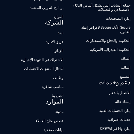
حماية البيانات التي تشكل أساس الذكاء
برنامج التدريب المعتمد
الاصطناعي والتحليلات
الموارد
إدارة التصحيحات
الشركة
Secure الأدلة Secure لأغراض إنفاذ
القانون
نبذة
الحكومة والدفاع والاستخبارات
فريق الإدارة
الحكومة الفيدرالية الأمريكية
الزبائن
الطاقة
الاشتراك في التثبيتة الإخبارية
الماليه
امتثال المنتجات الاعتمادات
التصنيع
وظائف
دعم وخدمات
مناصب شاغرة
الاتصال بالدعم
اتصل بنا
الموارد
إنشاء حالة
إدارة الحسابات الفنية
مدونة
خدمات احترافية
قصص نجاح العملاء
إدارة My فيOPSWAT
بيانات صحفية