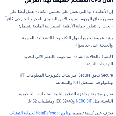
أمان CPS المصمم خصيصاً لهذا الغرض
إن الأنظمة ذاتها التي تعمل على تحسين الكفاءة تعمل أيضًا على
توسيع نطاق الهجوم. لم يعد الأمن التقليدي للمحيط الخارجي كافياً
- يجب أن تتطور حماية الأنظمة السيبرانية المادية لتشمل:
رؤية عميقة لجميع أصول التكنولوجيا التشغيلية، القديمة
والحديثة على حد سواء.
اكتشاف الحالات الشاذة المدعومة بالتعلم الآلي لتحديد
التهديدات الناشئة.
Secure تدفق Secure عبر بيئات تكنولوجيا المعلومات (IT)
وتكنولوجيا التشغيل (OT) والسحابة.
تقارير مؤتمتة وجاهزة للتدقيق لتلبية المتطلبات التنظيمية
الناشئة مثل
NERC CIP
وIEC 62443 ومتطلبات NIS2.
تعرّف على كيفية تصميم
برنامج MetaDefender لحماية التقنيات