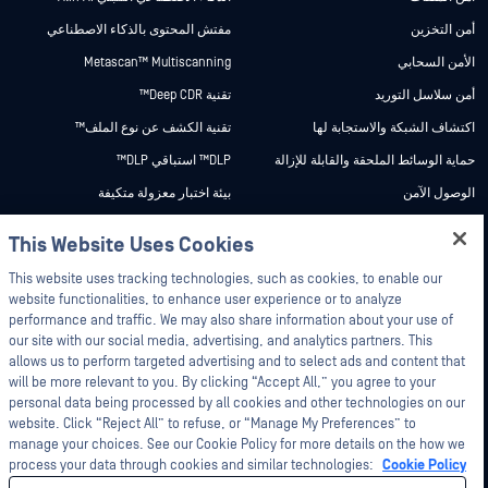
أمن التخزين
مفتش المحتوى بالذكاء الاصطناعي
الأمن السحابي
Metascan™ Multiscanning
أمن سلاسل التوريد
تقنية Deep CDR™
اكتشاف الشبكة والاستجابة لها
تقنية الكشف عن نوع الملف™
حماية الوسائط الملحقة والقابلة للإزالة
DLP™ استباقي DLP™
الوصول الآمن
بيئة اختبار معزولة متكيفة
الكشف عن الثغرات الأمنية في يوم
استخبارات التهديدات تهديد Intelligence
This Website Uses Cookies
الصفر
Hey there!
SBOM
أمن البريد الإلكتروني
I'm Ozzy, your OPSWAT virtual assistant.
This website uses tracking technologies, such as cookies, to enable our
تقييم الثغرات الأمنية في الملفات
How can I help you secure what's critical
website functionalities, to enhance user experience or to analyze
النقل المُدار للملفات
today?
performance and traffic. We may also share information about your use of
بلد المنشأ
أنظمة التكنولوجيا التشغيلية والفيزيائية
our site with our social media, advertising, and analytics partners. This
السيبرانية
فك ضغط الأرشيفات
allows us to perform targeted advertising and to select ads and content that
will be more relevant to you. By clicking “Accept All,” you agree to your
حلول عبر المجالات
مركز التكنولوجيا
personal data being processed by all cookies and other technologies on our
ثنائيات البيانات وبوابات الأمان
مركز البحوث
website. Click “Reject All” to refuse, or “Manage My Preferences” to
الأكاديمية
manage your choices. See our Cookie Policy for more details on the how we
حلول مُصنِّع المعدات الأصلية
process your data through cookies and similar technologies:
Cookie Policy
نبذة عن الأكاديمية
فحص البرمجيات الخبيثة المحمولة