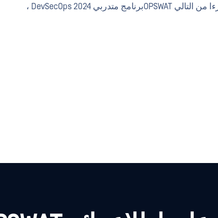
لمعرفة المزيد أو إذا كنت ترغب في أن تكون جزءا من التالي OPSWATبرنامج متدربي DevSecOps 2024 ،