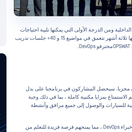
لهدف الأساسي للبرنامج هو بناء موارد DevOps الداخلية ومن الدرجة الأولى التي يمكنها تلبية احتياجات
أعمالنا الحالية والمستقبلية. إنها رحلة غامرة مدتها ثلاثة أشهر تتعمق في مواضيع 15 و 40+ جلسات تدريب
.
ون مجزيا. سيحصل المشاركون في برنامجنا على بدل
الاستمتاع بمزايا مكتبية كاملة ، بما في ذلك وجبة
انية للسيارات والوصول إلى جميع مرافق وأنشطة
قبل كل شيء ، سيتم توجيههم من قبل OPSWATخبراء DevOps ، مما يمنحهم فرصة فريدة للتعلم من