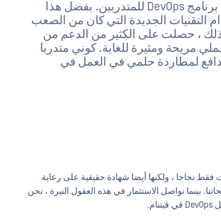
أنا محظوظ حقا لأنني كنت جزءا من برنامج DevOps للمتدربين. بفضل هذا
دام التقنيات الجديدة التي كان من الصعب
 ذلك ، حصلت على الكثير من الدعم من
ملي مريحة ومثيرة للغاية. كوني متدربا
طاني الدافع لمطاردة حلمي في العمل في
De في OPSWAT فيتنام ليست فقط نجاحا ، ولكنها أيضا شهادة حقيقية على رعاية
جاتنا. بينما نواصل الاستثمار في هذه العقول النيرة ، نحن
م.