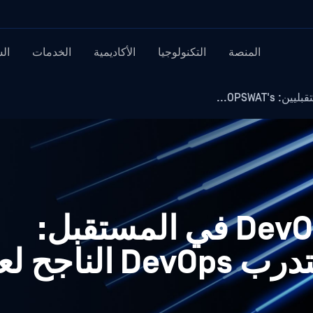
المنصة
التكنولوجيا
الأكاديمية
الخدمات
ال
تمكين مبتكري DevOps في المستقبل: