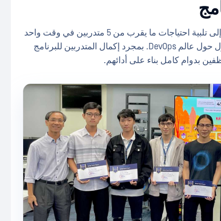
مج
في هذا البرنامج السنوي، OPSWAT تهدف فيتنام إلى تلبية احتياجات ما يقرب من 5 متدربين في وقت واحد
وتوجه دعوة لموظفينا الحاليين الذين لديهم فضول حول عالم DevOps. بمجرد إكمال المتدربين للبرنامج
ظفين بدوام كامل بناء على أدائهم.