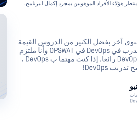
وى آخر بفضل الكثير من الدروس القيمة
من الموجهين. أنا متحمس للبدء كمتدرب في DevOps في OPSWAT وأنا ملتزم
بمواصلة التعلم وأن أصبح مهندس DevOps رائعا. إذا كنت مهتما ب DevOps ،
يو
مات