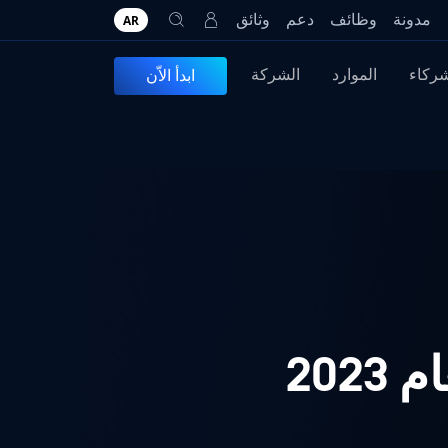
مدونة
وظائف
دعم
وثائق
AR
شركاء
الموارد
الشركة
ابدأ الاّن