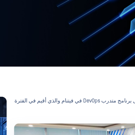
يسعدنا أن نشارك النجاح المذهل ل OPSWAT أول برنامج متدرب DevOps في فيتنام والذي أقيم في الفترة