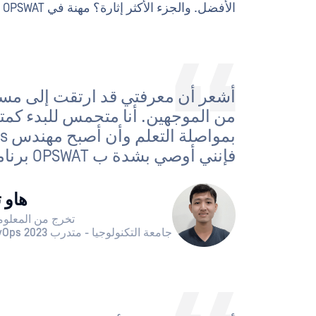
الأفضل. والجزء الأكثر إثارة؟ مهنة في OPSWAT ينتظر هؤلاء الأفراد الموهوبين بمجرد إكمال البرنامج.
أشعر أن معرفتي قد ارتقت إلى مست
فإنني أوصي بشدة ب OPSWAT برنامج تدريب DevOps!
هاو ت
تخرج من المعلو
جامعة التكنولوجيا - متدرب DevOps 2023