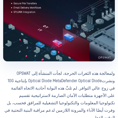
ولمعالجة هذه الثغرات الحرجة، لجأت المنشأة إلى OPSWAT
ونشرتOptical Diode MetaDefender Optical Diode بإنتاجية 10G
في زوج عالي التوافر. لم تلبِّ هذه البوابة أحادية الاتجاه القائمة
على الأجهزة متطلبات الأمان الصارمة لاستراتيجية تقسيم
تكنولوجيا المعلومات والتكنولوجيا التشغيلية للمرافق فحسب، بل
وفرت أيضًا الأداء والمرونة اللازمين لدعم مراقبة البنية التحتية في
الوقت الفعلي.