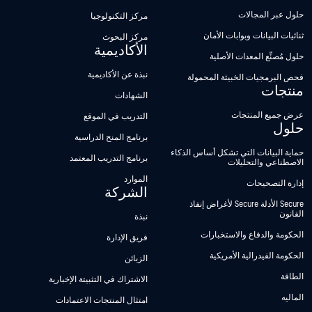
حلول عبر المجالات
مركز التكنولوجيا
ثنائيات البيانات وبوابات الأمان
مركز البحوث
الأكاديمية
حلول مُصنِّع المعدات الأصلية
نبذة عن الأكاديمية
فحص البرمجيات الخبيثة المحمولة
منتجات
الشهادات
عرض جميع المنتجات
التدريب في الموقع
حلول
برنامج المنح الدراسية
حماية البيانات التي تشكل أساس الذكاء
برنامج التدريب المعتمد
الاصطناعي والتحليلات
الموارد
إدارة التصحيحات
الشركة
Secure الأدلة Secure لأغراض إنفاذ
القانون
نبذة
الحكومة والدفاع والاستخبارات
فريق الإدارة
الحكومة الفيدرالية الأمريكية
الزبائن
الطاقة
الاشتراك في التثبيتة الإخبارية
الماليه
امتثال المنتجات الاعتمادات