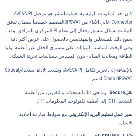
كان أحد المكونات الرئيسية لعملية النشر هو موصل AVEVA PI
Connector عالي الأداء من OPSWATالمصمم خصيصاً لضمان تدفق
البيانات بشكل متسق وفعال إلى نظام PI المركزي للمرافق. وقد
سمح ذلك للمشغلين والمهندسين بالحصول على عرض أكثر دقة
وفي الوقت المناسب للبيانات على مستوى الحقل عبر أنظمة توليد
الطاقة ومعالجة المياه - دون المساس بسياسات تجزئة الشبكة.
بالإضافة إلى تعزيز تكامل AVEVA PI، وسّعت الأداة استخدامOptical
Diode OPSWAT لدعم
نقلSecure
، بما في ذلك السجلات والتقارير، من أنظمة
التشغيل (OT) إلى أنظمة تكنولوجيا المعلومات (IT).
سير عمل تسليم البريد الإلكتروني
مع ضوابط صارمة أحادية
الاتجاه.