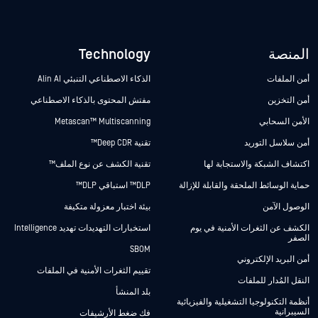
المنصة
Technology
أمن الملفات
الذكاء الاصطناعي التنبئي Alin AI
أمن التخزين
مفتش المحتوى بالذكاء الاصطناعي
الأمن السحابي
Metascan™ Multiscanning
أمن سلاسل التوريد
تقنية Deep CDR™
اكتشاف الشبكة والاستجابة لها
تقنية الكشف عن نوع الملف™
حماية الوسائط الملحقة والقابلة للإزالة
DLP™ استباقي DLP™
الوصول الآمن
بيئة اختبار معزولة متكيفة
الكشف عن الثغرات الأمنية في يوم
استخبارات التهديدات تهديد Intelligence
الصفر
SBOM
أمن البريد الإلكتروني
تقييم الثغرات الأمنية في الملفات
النقل المُدار للملفات
بلد المنشأ
أنظمة التكنولوجيا التشغيلية والفيزيائية
السيبرانية
فك ضغط الأرشيفات