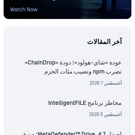
آخر المقالات
عودة «شاي-هولود»: دودة «ChainDrop»
تضرب npm وتصيب مئات الحزم
أغسطس 7 2026
مخاطر برنامج IntelligentFILE
أغسطس 5 2026
إصدار MetaDefender™ Drive .4.7: ميزة