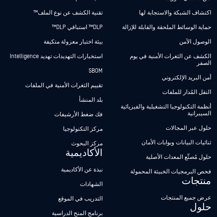
اكتشاف الشبكة والاستجابة لها
تقنية الكشف عن نوع الملف™
حماية الوسائط الملحقة والقابلة للإزالة
DLP™ استباقي DLP™
الوصول الآمن
بيئة اختبار معزولة متكيفة
الكشف عن الثغرات الأمنية في يوم
استخبارات التهديدات تهديد Intelligence
الصفر
SBOM
أمن البريد الإلكتروني
تقييم الثغرات الأمنية في الملفات
النقل المُدار للملفات
بلد المنشأ
أنظمة التكنولوجيا التشغيلية والفيزيائية
السيبرانية
فك ضغط الأرشيفات
حلول عبر المجالات
مركز التكنولوجيا
ثنائيات البيانات وبوابات الأمان
مركز البحوث
الأكاديمية
حلول مُصنِّع المعدات الأصلية
نبذة عن الأكاديمية
فحص البرمجيات الخبيثة المحمولة
منتجات
الشهادات
عرض جميع المنتجات
التدريب في الموقع
حلول
برنامج المنح الدراسية