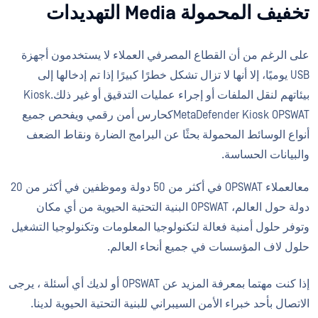
تخفيف المحمولة Media التهديدات
على الرغم من أن القطاع المصرفي العملاء لا يستخدمون أجهزة
USB يوميًا، إلا أنها لا تزال تشكل خطرًا كبيرًا إذا تم إدخالها إلى
بيئاتهم لنقل الملفات أو إجراء عمليات التدقيق أو غير ذلك.Kiosk
MetaDefender Kiosk OPSWATكحارس أمن رقمي ويفحص جميع
أنواع الوسائط المحمولة بحثًا عن البرامج الضارة ونقاط الضعف
والبيانات الحساسة.
معالعملاء OPSWAT في أكثر من 50 دولة وموظفين في أكثر من 20
دولة حول العالم، OPSWAT البنية التحتية الحيوية من أي مكان
وتوفر حلول أمنية فعالة لتكنولوجيا المعلومات وتكنولوجيا التشغيل
حلول لاف المؤسسات في جميع أنحاء العالم.
إذا كنت مهتما بمعرفة المزيد عن OPSWAT أو لديك أي أسئلة ، يرجى
الاتصال بأحد خبراء الأمن السيبراني للبنية التحتية الحيوية لدينا.