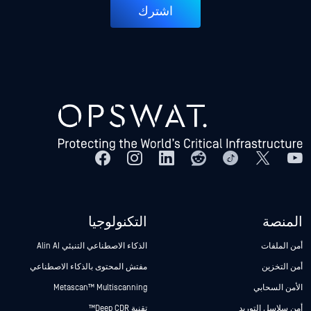
اشترك
المنصة
التكنولوجيا
أمن الملفات
الذكاء الاصطناعي التنبئي Alin AI
أمن التخزين
مفتش المحتوى بالذكاء الاصطناعي
الأمن السحابي
Metascan™ Multiscanning
أمن سلاسل التوريد
تقنية Deep CDR™