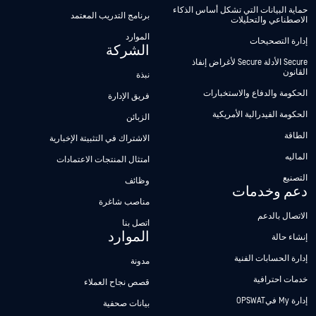
حماية البيانات التي تشكل أساس الذكاء
برنامج التدريب المعتمد
الاصطناعي والتحليلات
الموارد
إدارة التصحيحات
الشركة
Secure الأدلة Secure لأغراض إنفاذ
القانون
نبذة
الحكومة والدفاع والاستخبارات
فريق الإدارة
الحكومة الفيدرالية الأمريكية
الزبائن
الطاقة
الاشتراك في التثبيتة الإخبارية
الماليه
امتثال المنتجات الاعتمادات
التصنيع
وظائف
دعم وخدمات
مناصب شاغرة
الاتصال بالدعم
اتصل بنا
الموارد
إنشاء حالة
إدارة الحسابات الفنية
مدونة
خدمات احترافية
قصص نجاح العملاء
إدارة My فيOPSWAT
بيانات صحفية