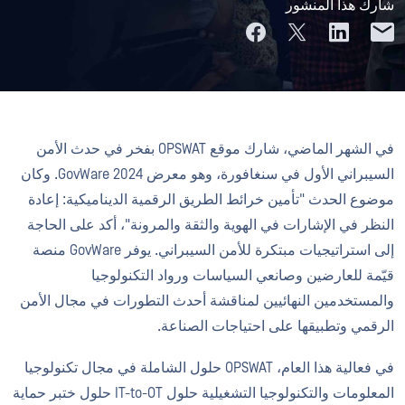
شارك هذا المنشور
في الشهر الماضي، شارك موقع OPSWAT بفخر في حدث الأمن
السيبراني الأول في سنغافورة، وهو معرض GovWare 2024. وكان
موضوع الحدث "تأمين خرائط الطريق الرقمية الديناميكية: إعادة
النظر في الإشارات في الهوية والثقة والمرونة"، أكد على الحاجة
إلى استراتيجيات مبتكرة للأمن السيبراني. يوفر GovWare منصة
قيّمة للعارضين وصانعي السياسات ورواد التكنولوجيا
والمستخدمين النهائيين لمناقشة أحدث التطورات في مجال الأمن
الرقمي وتطبيقها على احتياجات الصناعة.
في فعالية هذا العام، OPSWAT حلول الشاملة في مجال تكنولوجيا
المعلومات والتكنولوجيا التشغيلية حلول IT-to-OT حلول ختبر حماية