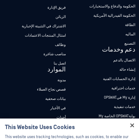
الحكومة والدفاع والاستخبارات
فريق الإدارة
الحكومة الفيدرالية الأمريكية
الزبائن
الطاقة
الاشتراك في التثبيتة الإخبارية
الماليه
امتثال المنتجات الاعتمادات
التصنيع
وظائف
دعم وخدمات
مناصب شاغرة
الاتصال بالدعم
اتصل بنا
الموارد
إنشاء حالة
إدارة الحسابات الفنية
مدونة
خدمات احترافية
قصص نجاح العملاء
إدارة My فيOPSWAT
بيانات صحفية
خدمات تنفيذية
في الأخبار
بوابةOPSWAT الخاصة My
أحداث
وثائق تقنية
This Website Uses Cookies
ندوات عبر الإنترنت
Hey there!
دورات تدريبية
أوراق البيانات
This website uses tracking technologies, such as cookies, to enable our