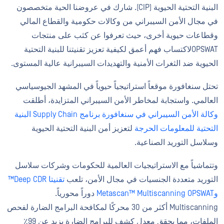
البنية التحتية الحيوية (CIP). شارك في عروضنا الحية متخصصون
في مجال الأمن السيبراني من وكالات حكومية والقطاع المالي
وقطاعات حيوية أخرى، حيث تعرفوا عن كثب على منتجات
OPSWATلاكتساب فهم أعمق لكيفية تعزيز تقنيتنا للبنية التحتية
الحيوية ضد الثغرات الأمنية والتهديدات السيبرانية عالية المستوى.
تحتل سنغافورة موقعاً استراتيجياً حيوياً في المشهد الجيوسياسي
العالمي. واستجابة لمخاطر الأمن السيبراني المتزايدة، أطلقت
وكالة الأمن السيبراني في سنغافورة
برنامج Supply Chain البنية
التحتية للمعلومات الحرجة
لتعزيز أمن البنية التحتية الحيوية
وسلاسل التوريد الصناعية.
وتتماشياً مع الاستراتيجيات العالمية للحكومات وشركات سلاسل
التوريد متعددة الجنسيات في مجال الأمن، تلعب
تقنيتا Deep CDR™
وMetascan™ Multiscanning
OPSWAT
دوراً محورياً.
Multiscanning أكثر من 30 محركًا لمكافحة البرامج الضارة لفحص
الملفات، مما يحقق معدل كشف للبرامج الضارة يزيد عن 99٪