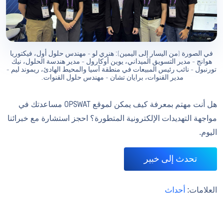
في الصورة (من اليسار إلى اليمين): هنري لو - مهندس حلول أول، فيكتوريا
هوانج - مدير التسويق الميداني، يوين أوكارول - مدير هندسة الحلول، نيك
تورنبول - نائب رئيس المبيعات في منطقة آسيا والمحيط الهادئ، ريموند ليم -
مدير القنوات، برايان تشان - مهندس حلول القنوات.
هل أنت مهتم بمعرفة كيف يمكن لموقع OPSWAT مساعدتك في
مواجهة التهديدات الإلكترونية المتطورة؟ احجز استشارة مع خبرائنا
اليوم.
تحدث إلى خبير
العلامات:
أحداث