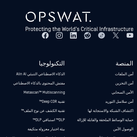
المنصة
التكنولوجيا
أمن الملفات
الذكاء الاصطناعي التنبئي Alin AI
أمن التخزين
مفتش المحتوى بالذكاء الاصطناعي
الأمن السحابي
Metascan™ Multiscanning
أمن سلاسل التوريد
تقنية Deep CDR™
اكتشاف الشبكة والاستجابة لها
تقنية الكشف عن نوع الملف™
حماية الوسائط الملحقة والقابلة للإزالة
DLP™ استباقي DLP™
الوصول الآمن
بيئة اختبار معزولة متكيفة