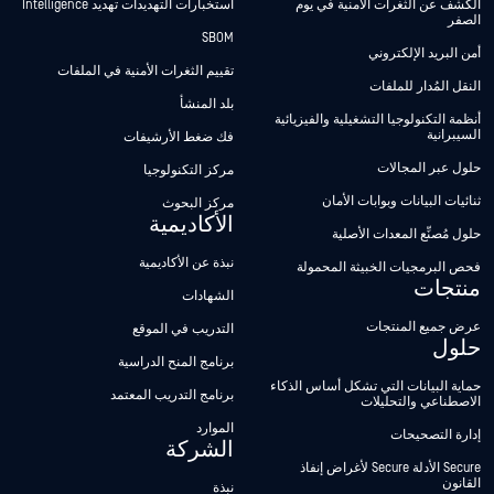
الكشف عن الثغرات الأمنية في يوم
استخبارات التهديدات تهديد Intelligence
الصفر
SBOM
أمن البريد الإلكتروني
تقييم الثغرات الأمنية في الملفات
النقل المُدار للملفات
بلد المنشأ
أنظمة التكنولوجيا التشغيلية والفيزيائية
السيبرانية
فك ضغط الأرشيفات
حلول عبر المجالات
مركز التكنولوجيا
ثنائيات البيانات وبوابات الأمان
مركز البحوث
الأكاديمية
حلول مُصنِّع المعدات الأصلية
نبذة عن الأكاديمية
فحص البرمجيات الخبيثة المحمولة
منتجات
الشهادات
عرض جميع المنتجات
التدريب في الموقع
حلول
برنامج المنح الدراسية
حماية البيانات التي تشكل أساس الذكاء
برنامج التدريب المعتمد
الاصطناعي والتحليلات
الموارد
إدارة التصحيحات
الشركة
Secure الأدلة Secure لأغراض إنفاذ
القانون
نبذة