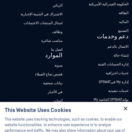
الحكومة الفيدرالية الأمريكية
الزبائن
الطاقة
الاشتراك في التثبيتة الإخبارية
الماليه
امتثال المنتجات الاعتمادات
التصنيع
وظائف
دعم وخدمات
مناصب شاغرة
الاتصال بالدعم
اتصل بنا
الموارد
إنشاء حالة
إدارة الحسابات الفنية
مدونة
خدمات احترافية
قصص نجاح العملاء
إدارة My فيOPSWAT
بيانات صحفية
خدمات تنفيذية
في الأخبار
بوابةOPSWAT الخاصة My
أحداث
وثائق تقنية
This Website Uses Cookies
ندوات عبر الإنترنت
Hey there!
دورات تدريبية
أوراق البيانات
This website uses tracking technologies, such as cookies, to enable our
I'm Ozzy, your OPSWAT virtual assistant.
website functionalities, to enhance user experience or to analyze
برنامج الثغرات الأمنية
مستندات تقنية
How can I help you secure what's critical
performance and traffic. We may also share information about your use of
الشركاء