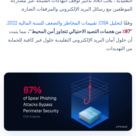
التقليدية ، يجب اتخاذ تدابير لوقف انتهاكات الشبكة عبر مشاركة
الموظفين مع رسائل البريد الإلكتروني والمرفقات الضارة.
وفقًا
لتحليل CISA: تقييمات المخاطر والضعف للسنة المالية 2022،
"
87٪
من هجمات التصيد الاحتيالي تتجاوز أمن المحيط"،
مما يثبت
أن حلول أمان البريد الإلكتروني التقليدية حلول غير كافية للحماية
من التهديدات.