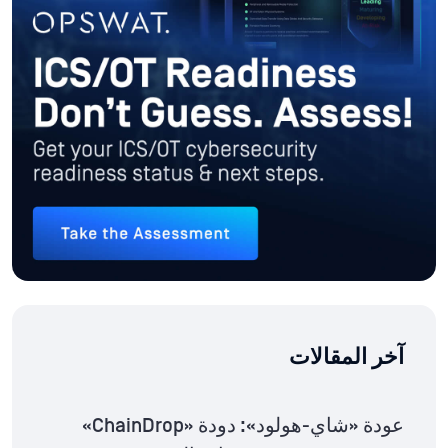
آخر المقالات
عودة «شاي-هولود»: دودة «ChainDrop»