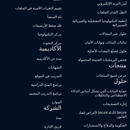
أمن البريد الإلكتروني
تقييم الثغرات الأمنية في الملفات
النقل المُدار للملفات
بلد المنشأ
أنظمة التكنولوجيا التشغيلية والفيزيائية
السيبرانية
فك ضغط الأرشيفات
حلول عبر المجالات
مركز التكنولوجيا
ثنائيات البيانات وبوابات الأمان
مركز البحوث
الأكاديمية
حلول مُصنِّع المعدات الأصلية
نبذة عن الأكاديمية
فحص البرمجيات الخبيثة المحمولة
منتجات
الشهادات
عرض جميع المنتجات
التدريب في الموقع
حلول
برنامج المنح الدراسية
حماية البيانات التي تشكل أساس الذكاء
برنامج التدريب المعتمد
الاصطناعي والتحليلات
الموارد
إدارة التصحيحات
الشركة
Secure الأدلة Secure لأغراض إنفاذ
القانون
نبذة
الحكومة والدفاع والاستخبارات
فريق الإدارة