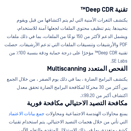
تقنية Deep CDR™
يكتشف الثغرات الأمنية التي لم يتم اكتشافها من قبل ويقوم
بتحييدها. يتم تنظيف محتوى الملفات لجعلها آمنة للاستخدام،
ويشمل الدعم لأكثر من 150 نوعًا من الملفات، بما في ذلك ملفات
PDF والأرشيفات وتنسيقات الملفات التي تدعم الأرشيفات. حصلت
تقنية Deep CDR™ مؤخرًا على درجة حماية ودقة بنسبة 100٪ من
SE Labs.
الفحص المتعدد Multiscanning
يكتشف البرامج الضارة ، بما في ذلك يوم الصفر ، من خلال الجمع
بين أكثر من 30 محركا لمكافحة البرامج الضارة تحقق معدل
اكتشاف أكبر من 99.20٪.
مكافحة التصيد الاحتيالي مكافحة فورية
يمنع محاولات الهندسة الاجتماعية ومحاولات
جمع بيانات الاعتماد
التي تأتي من خلال هجمات التصيد الاحتيالي. يتم استخدام تقنيات
كشف متعددة، بما في ذلك الاستدلال المتقدم والتعلم الآلي.