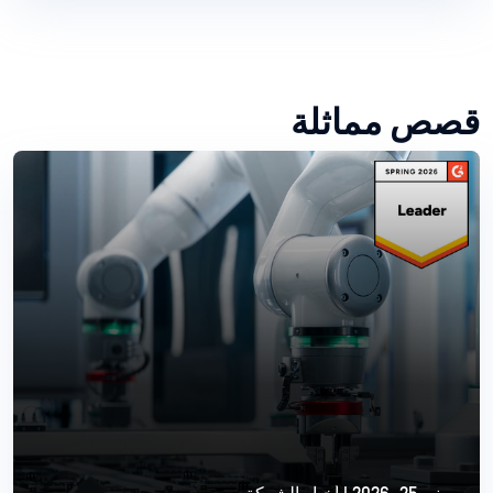
قصص مماثلة