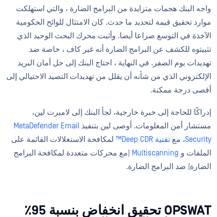
واجه البنك هجمات متزايدة من البرامج الضارة ، والتي استهلكت
موارد تحقيق قيمة لتحديد ما حدث. كان الامتثال للوائح الحكومية
الآخذة في التوسع صراعا أيضا. وأثبت محرك البحث الوحيد الذي
تثبيتوه للكشف عن البرامج الضارة أنه غير كاف ، خاصة ضد
تهديدات يوم الصفر. في النهاية ، احتاج البنك إلى حل أمان البريد
الإلكتروني الذي من شأنه أن يقلل من تهديدات التصيد الاحتيالي إلى
أقصى درجة ممكنة.
إدراكًا للحاجة إلى خبرة خارجية، لجأ البنك إلى لامبرت لين،
مستشار أمن المعلومات. أوصى لين بتنفيذ
MetaDefender Email
Security
، مع
تقنية Deep CDR™
لمكافحة الاستغلالات القائمة على
الملفات و
Multiscanning
(مع محركات متعددة لمكافحة البرامج
الضارة) ضد البرامج الضارة.
OPSWAT تحقيق انخفاض بنسبة 95٪