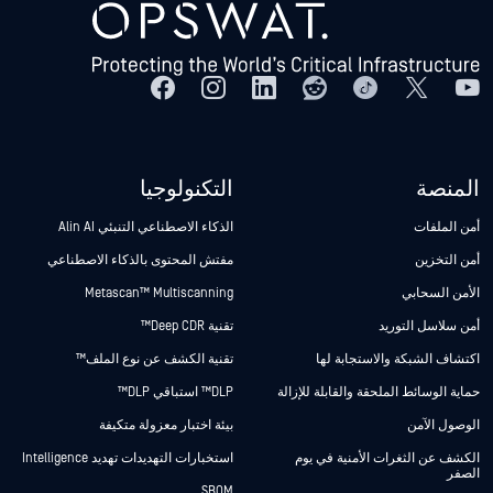
المنصة
التكنولوجيا
أمن الملفات
الذكاء الاصطناعي التنبئي Alin AI
أمن التخزين
مفتش المحتوى بالذكاء الاصطناعي
الأمن السحابي
Metascan™ Multiscanning
أمن سلاسل التوريد
تقنية Deep CDR™
اكتشاف الشبكة والاستجابة لها
تقنية الكشف عن نوع الملف™
حماية الوسائط الملحقة والقابلة للإزالة
DLP™ استباقي DLP™
الوصول الآمن
بيئة اختبار معزولة متكيفة
الكشف عن الثغرات الأمنية في يوم
استخبارات التهديدات تهديد Intelligence
الصفر
SBOM