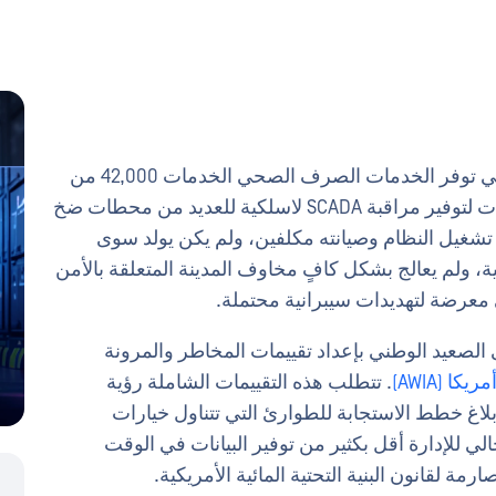
اعتمدت إدارة الأشغال العامة في نيو إنجلاند، التي توفر الخدمات الصرف الصحي الخدمات 42,000 من
السكان المحليين، على برج راديو متعدد الاتجاهات لتوفير مراقبة SCADA لاسلكية للعديد من محطات ضخ
تشغيل النظام وصيانته مكلفين، ولم يكن يولد سوى
ة، ولم يعالج بشكل كافٍ مخاوف المدينة المتعلقة بالأمن
 معرضة لتهديدات سيبرانية محتملة.
الصعيد الوطني بإعداد تقييمات المخاطر والمرونة
ا (AWIA)
. تتطلب هذه التقييمات الشاملة رؤية
بلاغ خطط الاستجابة للطوارئ التي تتناول خيارات
لي للإدارة أقل بكثير من توفير البيانات في الوقت
ارمة لقانون البنية التحتية المائية الأمريكية.