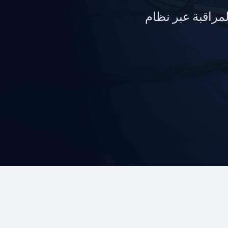
 تطبق Secure لتدفق البيانات Secure لأغراض المراقبة عبر نظام