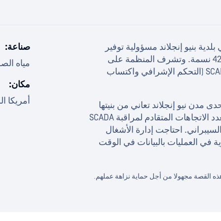
بلدية بنيو إنجلاند مسؤولية توفير
صناعة:
الخدمات الصرف الصحي الخدمات حوالي 42,000 نسمة. وتشرف المنظمة على
مياه ال
العديد من محطات الضخ وتعتمد على أنظمة SCADA (التحكم الإشرافي واكتساب
مكان:
أمريكا ال
ى مدن نيو إنجلاند تعاني من بنيتها
التحتية القديمة. لم يعد نظام البرج اللاسلكي متعدد الاتجاهات المتقادم لمراقبة SCADA
لسيبراني. احتاجت إدارة الأشغال
 في العمليات بالبيانات في الوقت
هذه القصة مجهولا من أجل حماية نزاهة عملهم.