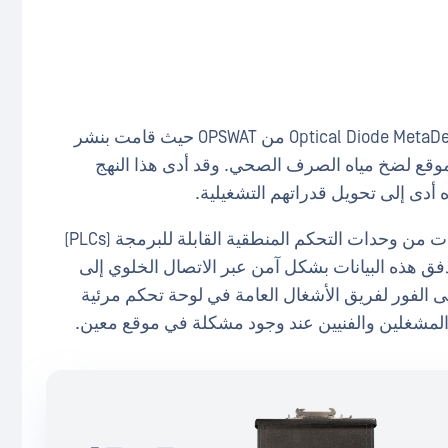
طبقت الإدارة حلOptical Diode MetaDefender Optical Diode (Fend) من OPSWAT حيث قامت بنشر
وقع لضخ مياه الصرف الصحي. وقد أدى هذا النهج
ه أدى إلى تحويل قدراتهم التشغيلية.
تقوم ثنائيات MetaDefender الضوئية بجمع البيانات من وحدات التحكم المنطقية القابلة للبرمجة (PLCs)
دفق هذه البيانات بشكل آمن عبر الاتصال الخلوي إلى
 الفور لفريق الأشغال العامة في لوحة تحكم مرئية
لمشغلين والفنيين عند وجود مشكلة في موقع معين.