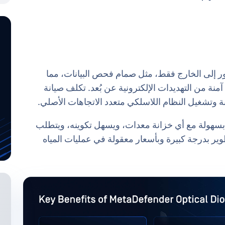
ر إلى الخارج فقط، مثل صمام فحص البيانات، مما
نة من التهديدات الإلكترونية عن بُعد. تكلف صيانة
نة وتشغيل النظام اللاسلكي متعدد الاتجاهات الأصلي.
Optical Diode MetaDefe يتناسب بسهولة مع أي خزانة معدات، ويسهل تكوينه، ويتطلب
تطوير بدرجة كبيرة وبأسعار معقولة في عمليات المياه