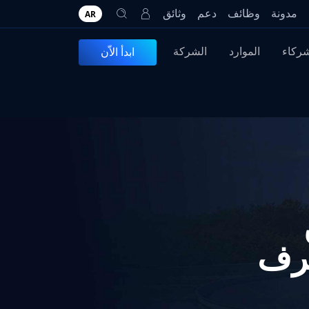
مدونة
وظائف
دعم
وثائق
AR
شركاء
الموارد
الشركة
ابدأ الاّن
لصرف