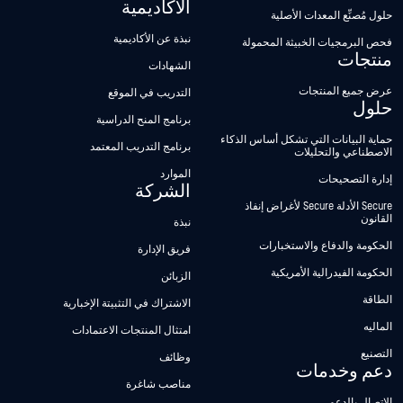
الأكاديمية
حلول مُصنِّع المعدات الأصلية
نبذة عن الأكاديمية
فحص البرمجيات الخبيثة المحمولة
منتجات
الشهادات
عرض جميع المنتجات
التدريب في الموقع
حلول
برنامج المنح الدراسية
حماية البيانات التي تشكل أساس الذكاء
برنامج التدريب المعتمد
الاصطناعي والتحليلات
الموارد
إدارة التصحيحات
الشركة
Secure الأدلة Secure لأغراض إنفاذ
القانون
نبذة
الحكومة والدفاع والاستخبارات
فريق الإدارة
الحكومة الفيدرالية الأمريكية
الزبائن
الطاقة
الاشتراك في التثبيتة الإخبارية
الماليه
امتثال المنتجات الاعتمادات
التصنيع
وظائف
دعم وخدمات
مناصب شاغرة
الاتصال بالدعم