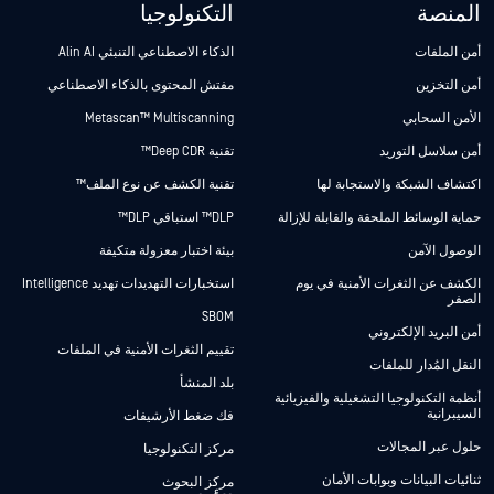
المنصة
التكنولوجيا
أمن الملفات
الذكاء الاصطناعي التنبئي Alin AI
أمن التخزين
مفتش المحتوى بالذكاء الاصطناعي
الأمن السحابي
Metascan™ Multiscanning
أمن سلاسل التوريد
تقنية Deep CDR™
اكتشاف الشبكة والاستجابة لها
تقنية الكشف عن نوع الملف™
حماية الوسائط الملحقة والقابلة للإزالة
DLP™ استباقي DLP™
الوصول الآمن
بيئة اختبار معزولة متكيفة
الكشف عن الثغرات الأمنية في يوم
استخبارات التهديدات تهديد Intelligence
الصفر
SBOM
أمن البريد الإلكتروني
تقييم الثغرات الأمنية في الملفات
النقل المُدار للملفات
بلد المنشأ
أنظمة التكنولوجيا التشغيلية والفيزيائية
السيبرانية
فك ضغط الأرشيفات
حلول عبر المجالات
مركز التكنولوجيا
ثنائيات البيانات وبوابات الأمان
مركز البحوث