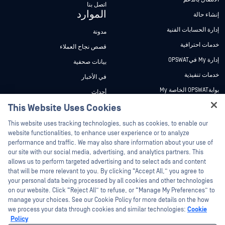
اتصل بنا
الموارد
إنشاء حالة
إدارة الحسابات الفنية
مدونة
خدمات احترافية
قصص نجاح العملاء
إدارة My فيOPSWAT
بيانات صحفية
خدمات تنفيذية
في الأخبار
بوابةOPSWAT الخاصة My
أحداث
وثائق تقنية
This Website Uses Cookies
ندوات عبر الإنترنت
Hey there!
دورات تدريبية
أوراق البيانات
This website uses tracking technologies, such as cookies, to enable our
I'm Ozzy, your OPSWAT virtual assistant.
website functionalities, to enhance user experience or to analyze
برنامج الثغرات الأمنية
مستندات تقنية
How can I help you secure what's critical
performance and traffic. We may also share information about your use of
الشركاء
today?
our site with our social media, advertising, and analytics partners. This
أدوات مجانية
allows us to perform targeted advertising and to select ads and content
شهادات
that will be more relevant to you. By clicking “Accept All,” you agree to
شركاء التكنولوجيا
your personal data being processed by all cookies and other technologies
on our website. Click “Reject All” to refuse, or “Manage My Preferences” to
برنامج شركاء القنوات
manage your choices. See our Cookie Policy for more details on the how
we process your data through cookies and similar technologies:
Cookie
©2026 OPSWAT . جميع الحقوق محفوظة. OPSWAT و MetaDefender و Metascan و
Policy
MetaAccess OPSWAT و Trust no File. Trust No Device. و OPSWAT و Protecting the