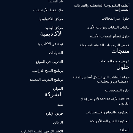
بلد المنشأ
أنظمة التكنولوجيا التشغيلية والفيزيائية
السيبرانية
فك ضغط الأرشيفات
حلول عبر المجالات
مركز التكنولوجيا
ثنائيات البيانات وبوابات الأمان
مركز البحوث
الأكاديمية
حلول مُصنِّع المعدات الأصلية
نبذة عن الأكاديمية
فحص البرمجيات الخبيثة المحمولة
منتجات
الشهادات
عرض جميع المنتجات
التدريب في الموقع
حلول
برنامج المنح الدراسية
حماية البيانات التي تشكل أساس الذكاء
برنامج التدريب المعتمد
الاصطناعي والتحليلات
الموارد
إدارة التصحيحات
الشركة
Secure الأدلة Secure لأغراض إنفاذ
القانون
نبذة
الحكومة والدفاع والاستخبارات
فريق الإدارة
الحكومة الفيدرالية الأمريكية
الزبائن
الطاقة
الاشتراك في التثبيتة الإخبارية