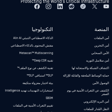
المنصة
التكنولوجيا
أمن الملفات
الذكاء الاصطناعي التنبئي Alin AI
أمن التخزين
مفتش المحتوى بالذكاء الاصطناعي
الأمن السحابي
Metascan™ Multiscanning
أمن سلاسل التوريد
تقنية Deep CDR™
اكتشاف الشبكة والاستجابة لها
تقنية الكشف عن نوع الملف™
حماية الوسائط الملحقة والقابلة للإزالة
DLP™ استباقي DLP™
الوصول الآمن
بيئة اختبار معزولة متكيفة
الكشف عن الثغرات الأمنية في يوم
استخبارات التهديدات تهديد Intelligence
الصفر
SBOM
أمن البريد الإلكتروني
تقييم الثغرات الأمنية في الملفات
النقل المُدار للملفات