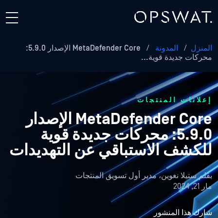
المنزل
/
المدونة
/
MetaDefender Core الإصدار 5.9.0:
محركات جديدة قوية...
إعلانات المنتجات
MetaDefender Core الإصدار
5.9.0: محركات جديدة قوية
للكشف الاستباقي عن التهديدات
بقلم
ستيلا نغوين، مدير أول تسويق المنتجات
مار 21, 2024
شارك هذا المنشور