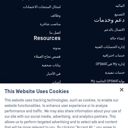
الماليه
امتثال المنتجات الاعتمادات
التصنيع
وظائف
دعم وخدمات
مناصب شاغرة
الاتصال بالدعم
اتصل بنا
Resources
إنشاء حالة
إدارة الحسابات الفنية
مدونة
خدمات احترافية
قصص نجاح العملاء
إدارة My فيOPSWAT
بيانات صحفية
خدمات تنفيذية
في الأخبار
بوابةOPSWAT الخاصة My
أحداث
وثائق تقنية
This Website Uses Cookies
ندوات عبر الإنترنت
Hey there!
دورات تدريبية
أوراق البيانات
This website uses tracking technologies, such as cookies, to enable our
I'm Ozzy, your OPSWAT virtual assistant.
website functionalities, to enhance user experience or to analyze
برنامج الثغرات الأمنية
مستندات تقنية
How can I help you secure what's critical
performance and traffic. We may also share information about your use of
الشركاء
today?
our site with our social media, advertising, and analytics partners. This
أدوات مجانية
allows us to perform targeted advertising and to select ads and content
شهادات
that will be more relevant to you. By clicking “Accept All,” you agree to