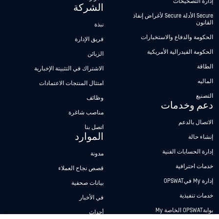
إدارة التصحيحات
الشركة
Secure الأدلة Secure لأغراض إنفاذ
القانون
نبذة
الحكومة والدفاع والاستخبارات
فريق الإدارة
الحكومة الفيدرالية الأمريكية
الزبائن
الطاقة
الاشتراك في التثبيتة الإخبارية
الماليه
امتثال المنتجات الاعتمادات
التصنيع
وظائف
دعم وخدمات
مناصب شاغرة
الاتصال بالدعم
اتصل بنا
الموارد
إنشاء حالة
إدارة الحسابات الفنية
مدونة
خدمات احترافية
قصص نجاح العملاء
إدارة My فيOPSWAT
بيانات صحفية
خدمات تنفيذية
في الأخبار
بوابةOPSWAT الخاصة My
أحداث