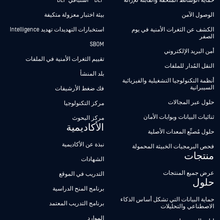
حماية الوسائط الملحقة والقابلة للإزالة
DLP™ استباقي DLP™
الوصول الآمن
بيئة اختبار معزولة متكيفة
الكشف عن الثغرات الأمنية في يوم
استخبارات التهديدات تهديد Intelligence
الصفر
SBOM
أمن البريد الإلكتروني
تقييم الثغرات الأمنية في الملفات
النقل المُدار للملفات
بلد المنشأ
أنظمة التكنولوجيا التشغيلية والفيزيائية
السيبرانية
فك ضغط الأرشيفات
حلول عبر المجالات
مركز التكنولوجيا
ثنائيات البيانات وبوابات الأمان
مركز البحوث
الأكاديمية
حلول مُصنِّع المعدات الأصلية
نبذة عن الأكاديمية
فحص البرمجيات الخبيثة المحمولة
منتجات
الشهادات
عرض جميع المنتجات
التدريب في الموقع
حلول
برنامج المنح الدراسية
حماية البيانات التي تشكل أساس الذكاء
برنامج التدريب المعتمد
الاصطناعي والتحليلات
الموارد