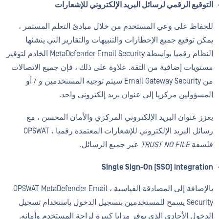
التوقيع الرقمي لرسائل البريد الإلكتروني للإشعارات
للحفاظ على وعي المستخدم من خلال مبادئ التعلم المستمر ،
يمكن توقيع جميع الإخطارات والتنبيهات والتقارير التي ينشئها
النظام رقميا بواسطة MetaDefender Email Security الخادم لتوفير
مستويات إضافية من الثقة. علاوة على ذلك ، فإن جميع الاتصالات
من Email Gateway Security سيتم توجيه المستخدمين و / أو
المسؤولين مركزيا إلى عنوان بريد إلكتروني واحد.
يعزز عنوان البريد الإلكتروني المركزي والأمان المحسن ، مع
رسائل البريد الإلكتروني للإشعارات المعتمدة رقميا ، OPSWAT
فلسفة
TRUST NO FILE
عبر جميع الرسائل.
Single Sign-O
n (SSO)
i
ntegration
بالإضافة إلى المصادقة القياسية ، OPSWAT MetaDefender Email
Security يسمح للمستخدمين بتسجيل الدخول باستخدام تسجيل
الدخول الأحادي الذي يوفر مزايا كبيرة لراحة المستخدم وأمانه.