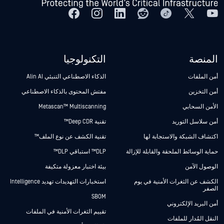
المنصة
التكنولوجيا
أمن الملفات
الذكاء الاصطناعي التنبئي Alin AI
أمن التخزين
مفتش المحتوى بالذكاء الاصطناعي
الأمن السحابي
Metascan™ Multiscanning
أمن سلاسل التوريد
تقنية Deep CDR™
اكتشاف الشبكة والاستجابة لها
تقنية الكشف عن نوع الملف™
حماية الوسائط الملحقة والقابلة للإزالة
DLP™ استباقي DLP™
الوصول الآمن
بيئة اختبار معزولة متكيفة
الكشف عن الثغرات الأمنية في يوم
استخبارات التهديدات تهديد Intelligence
الصفر
SBOM
أمن البريد الإلكتروني
تقييم الثغرات الأمنية في الملفات
النقل المُدار للملفات