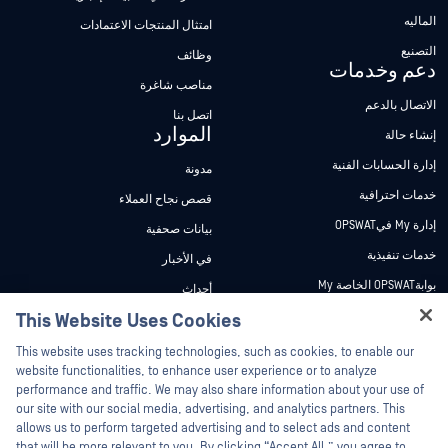
الماليه
امتثال المنتجات الاعتمادات
التصنيع
وظائف
دعم وخدمات
مناصب شاغرة
الاتصال بالدعم
اتصل بنا
الموارد
إنشاء حالة
إدارة الحسابات الفنية
مدونة
خدمات احترافية
قصص نجاح العملاء
إدارة My فيOPSWAT
بيانات صحفية
خدمات تنفيذية
في الأخبار
بوابةOPSWAT الخاصة My
أحداث
وثائق تقنية
This Website Uses Cookies
ندوات عبر الإنترنت
Hey there!
دورات تدريبية
أوراق البيانات
This website uses tracking technologies, such as cookies, to enable our
I'm Ozzy, your OPSWAT virtual assistant.
website functionalities, to enhance user experience or to analyze
برنامج الثغرات الأمنية
مستندات تقنية
How can I help you secure what's critical
performance and traffic. We may also share information about your use of
الشركاء
today?
our site with our social media, advertising, and analytics partners. This
أدوات مجانية
allows us to perform targeted advertising and to select ads and content
شهادات
that will be more relevant to you. By clicking “Accept All,” you agree to