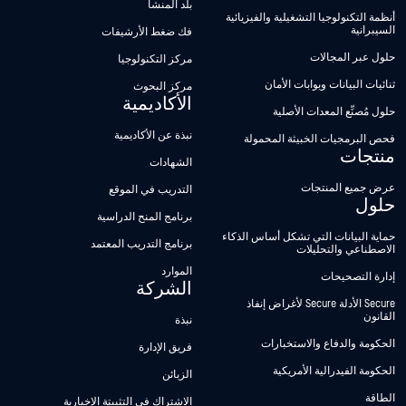
بلد المنشأ
أنظمة التكنولوجيا التشغيلية والفيزيائية
السيبرانية
فك ضغط الأرشيفات
حلول عبر المجالات
مركز التكنولوجيا
ثنائيات البيانات وبوابات الأمان
مركز البحوث
الأكاديمية
حلول مُصنِّع المعدات الأصلية
نبذة عن الأكاديمية
فحص البرمجيات الخبيثة المحمولة
منتجات
الشهادات
عرض جميع المنتجات
التدريب في الموقع
حلول
برنامج المنح الدراسية
حماية البيانات التي تشكل أساس الذكاء
برنامج التدريب المعتمد
الاصطناعي والتحليلات
الموارد
إدارة التصحيحات
الشركة
Secure الأدلة Secure لأغراض إنفاذ
القانون
نبذة
الحكومة والدفاع والاستخبارات
فريق الإدارة
الحكومة الفيدرالية الأمريكية
الزبائن
الطاقة
الاشتراك في التثبيتة الإخبارية