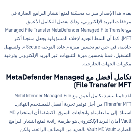
يقدم هذا الإصدار ميزات محسّنة لمنع انتشار البرامج الضارة في
مرفقات البريد الإلكتروني، وذلك بفضل التكامل الأعمق
معManaged File Transfer MetaDefender Managed File Transfer
MFT). كما أن النمط الجديد لإخلاء المسؤولية يجعل منتجنا أكثر
جاذبية، في حين تم تحسين ميزة «إعادة التوجيه Secure ». ولتسهيل
التشغيل، قمنا بتحسين ميزة التنبيهات عبر البريد الإلكتروني وترقية
مكونات الجهات الخارجية.
تكامل أفضل مع MetaDefender Managed
File Transfer MFT)
لقد قمنا بتنفيذ تكامل أعمق مع MetaDefender Managed File
Transfer MFT) من أجل توفير تجربة أفضل للمستخدم النهائي.
استنادًا إلى ما تعلمناه واتجاهات السوق، اكتشفنا أن استخدام MD
Vault أمان البريد الإلكتروني هو طريقة رائعة لمنع انتشار البرامج
الضارة. Vault MD Vault بالعديد من الوظائف الرائعة، ولكن