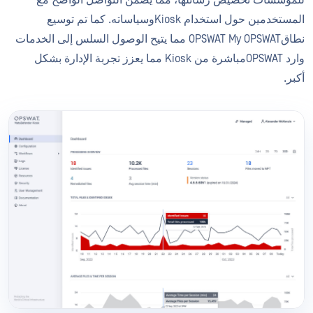
للمؤسسات تخصيص رسائلها، مما يضمن التواصل الواضح مع
المستخدمين حول استخدام Kioskوسياساته. كما تم توسيع
نطاقOPSWAT My OPSWAT مما يتيح الوصول السلس إلى الخدمات
وارد OPSWATمباشرة من Kiosk مما يعزز تجربة الإدارة بشكل
أكبر.