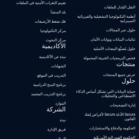
تقييم الثغرات الأمنية في الملفات
النقل المُدار للملفات
بلد المنشأ
أنظمة التكنولوجيا التشغيلية والفيزيائية
السيبرانية
فك ضغط الأرشيفات
حلول عبر المجالات
مركز التكنولوجيا
ثنائيات البيانات وبوابات الأمان
مركز البحوث
الأكاديمية
حلول مُصنِّع المعدات الأصلية
نبذة عن الأكاديمية
فحص البرمجيات الخبيثة المحمولة
منتجات
الشهادات
عرض جميع المنتجات
التدريب في الموقع
حلول
برنامج المنح الدراسية
حماية البيانات التي تشكل أساس الذكاء
برنامج التدريب المعتمد
الاصطناعي والتحليلات
الموارد
إدارة التصحيحات
الشركة
Secure الأدلة Secure لأغراض إنفاذ
القانون
نبذة
الحكومة والدفاع والاستخبارات
فريق الإدارة
الحكومة الفيدرالية الأمريكية
الزبائن