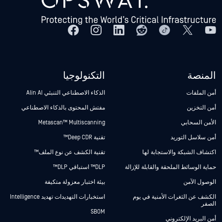
المنصة
التكنولوجيا
أمن الملفات
الذكاء الاصطناعي التنبئي Alin AI
أمن التخزين
مفتش المحتوى بالذكاء الاصطناعي
الأمن السحابي
Metascan™ Multiscanning
أمن سلاسل التوريد
تقنية Deep CDR™
اكتشاف الشبكة والاستجابة لها
تقنية الكشف عن نوع الملف™
حماية الوسائط الملحقة والقابلة للإزالة
DLP™ استباقي DLP™
الوصول الآمن
بيئة اختبار معزولة متكيفة
الكشف عن الثغرات الأمنية في يوم
استخبارات التهديدات تهديد Intelligence
الصفر
SBOM
أمن البريد الإلكتروني