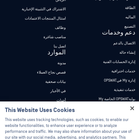
الطاقة
الاشتراك في التثبيتة الإخبارية
الماليه
امتثال المنتجات الاعتمادات
التصنيع
وظائف
دعم وخدمات
مناصب شاغرة
الاتصال بالدعم
اتصل بنا
الموارد
إنشاء حالة
إدارة الحسابات الفنية
مدونة
خدمات احترافية
قصص نجاح العملاء
إدارة My فيOPSWAT
بيانات صحفية
خدمات تنفيذية
في الأخبار
بوابةOPSWAT الخاصة My
أحداث
وثائق تقنية
This Website Uses Cookies
ندوات عبر الإنترنت
Hey there!
دورات تدريبية
أوراق البيانات
This website uses tracking technologies, such as cookies, to enable our
I'm Ozzy, your OPSWAT virtual assistant.
website functionalities, to enhance user experience or to analyze
برنامج الثغرات الأمنية
مستندات تقنية
How can I help you secure what's critical
performance and traffic. We may also share information about your use of
الشركاء
today?
our site with our social media, advertising, and analytics partners. This
أدوات مجانية