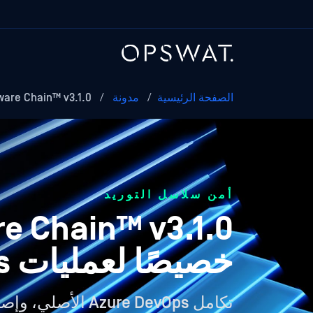
الصفحة الرئيسية
/
مدونة
/
MetaDefender Software Chain™ v3.1.0: تم تصميمه...
أمن سلاسل التوريد
خصيصًا لعمليات DevSecOps الحديثة
تكامل Azure DevOps الأصلي، وإصلاح مبسط، وتصدير SPDX 3.0