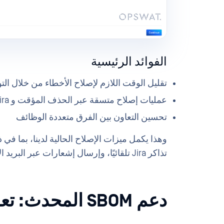
الفوائد الرئيسية
تقليل الوقت اللازم لإصلاح الأخطاء من خلال ال
عمليات إصلاح متسقة عبر الحذف المؤقت و Jira والبريد الإلكتروني والآن Teams
تحسين التعاون بين الفرق متعددة الوظائف
وهذا يكمل ميزات الإصلاح الحالية لدينا، بما ف
تذاكر Jira تلقائيًا، وإرسال إشعارات عبر البريد الإلكتروني لتسهيل التواصل بين الأطراف المعنية.
دعم SBOM المحدث: تعزيز الامتثال والشفافية