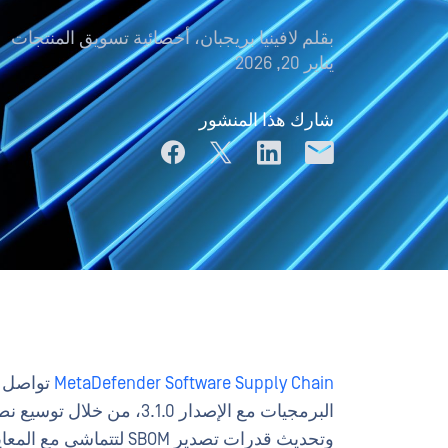
بقلم
لافينيا بريجبان، أخصائية تسويق المنتجات
يناير 20, 2026
شارك هذا المنشور
MetaDefender Software Supply Chain
تواصل م
البرمجيات مع الإصدار .1.0
وتحديث قدرات تصدير SBOM لتتماشى مع المعايير التنظيمية ومعايير قابلية التشغيل البيني الناشئة.