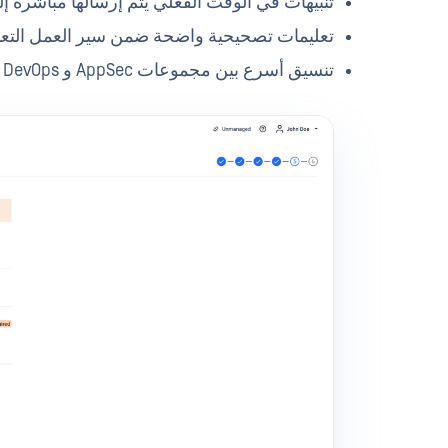
تنبيهات في الوقت الفعلي يتم إرسالها مباشرة إلى قن
تعليمات تصحيحية واضحة ضمن سير العمل التعا
تنسيق أسرع بين مجموعات AppSec و DevOps والهندسة