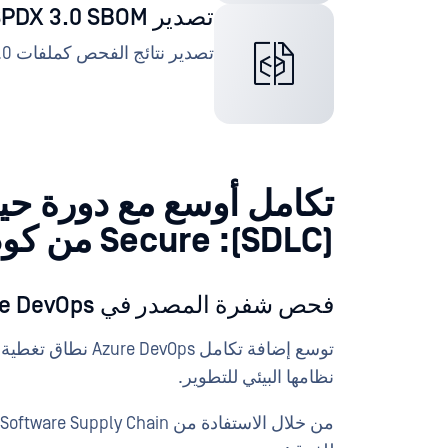
تصدير SPDX 3.0 SBOM
تصدير نتائج الفحص كملفات SPDX 3.0 لتحسين التوافق والتشغيل البيني.
تكامل أوسع مع دورة حيا
(SDLC): Secure من كودك في مرحلة مبكرة
فحص شفرة المصدر في Azure DevOps
توسع إضافة تكامل 
نظامها البيئي للتطوير.