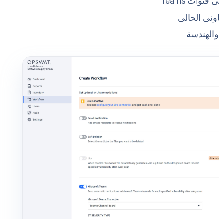
وات Teams
وني الحالي