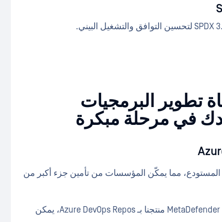
ة تطوير البرمجيات
Azure DevOps نطاق تغطية المستودع، مما يمكّن المؤسسات من تأمين جزء أكبر من
من خلال الاستفادة من MetaDefender Software Supply Chain منتجنا بـ Azure DevOps Repos، يمكن