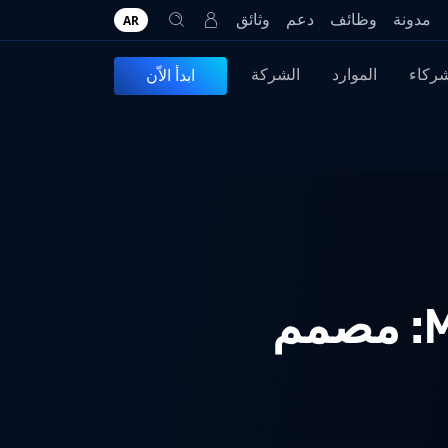
مدونة
وظائف
دعم
وثائق
AR
شركاء
الموارد
الشركة
ابدأ الاّن
MetaDefender Software Chain™ v3.1.0: مصمم