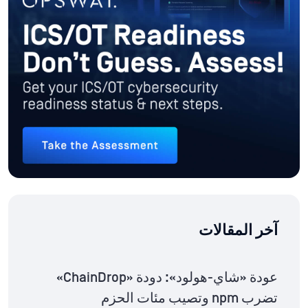
آخر المقالات
عودة «شاي-هولود»: دودة «ChainDrop»
تضرب npm وتصيب مئات الحزم