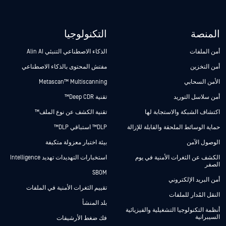
المنصة
التكنولوجيا
أمن الملفات
الذكاء الاصطناعي التنبئي Alin AI
أمن التخزين
مفتش المحتوى بالذكاء الاصطناعي
الأمن السحابي
Metascan™ Multiscanning
أمن سلاسل التوريد
تقنية Deep CDR™
اكتشاف الشبكة والاستجابة لها
تقنية الكشف عن نوع الملف™
حماية الوسائط الملحقة والقابلة للإزالة
DLP™ استباقي DLP™
الوصول الآمن
بيئة اختبار معزولة متكيفة
الكشف عن الثغرات الأمنية في يوم
استخبارات التهديدات تهديد Intelligence
الصفر
SBOM
أمن البريد الإلكتروني
تقييم الثغرات الأمنية في الملفات
النقل المُدار للملفات
بلد المنشأ
أنظمة التكنولوجيا التشغيلية والفيزيائية
السيبرانية
فك ضغط الأرشيفات