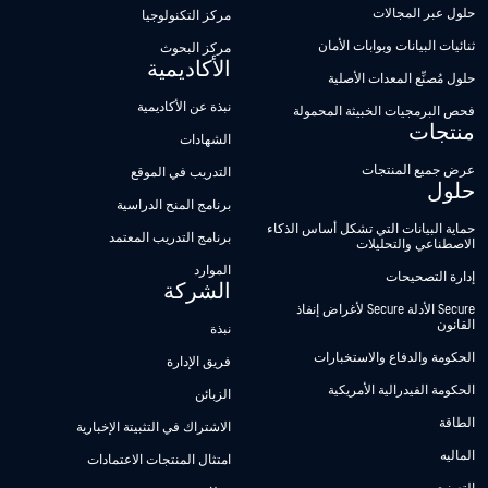
حلول عبر المجالات
مركز التكنولوجيا
ثنائيات البيانات وبوابات الأمان
مركز البحوث
الأكاديمية
حلول مُصنِّع المعدات الأصلية
نبذة عن الأكاديمية
فحص البرمجيات الخبيثة المحمولة
منتجات
الشهادات
عرض جميع المنتجات
التدريب في الموقع
حلول
برنامج المنح الدراسية
حماية البيانات التي تشكل أساس الذكاء
برنامج التدريب المعتمد
الاصطناعي والتحليلات
الموارد
إدارة التصحيحات
الشركة
Secure الأدلة Secure لأغراض إنفاذ
القانون
نبذة
الحكومة والدفاع والاستخبارات
فريق الإدارة
الحكومة الفيدرالية الأمريكية
الزبائن
الطاقة
الاشتراك في التثبيتة الإخبارية
الماليه
امتثال المنتجات الاعتمادات