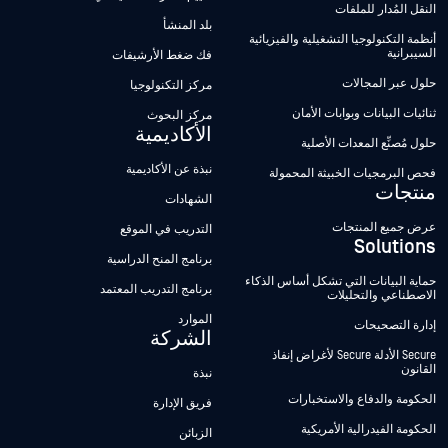
النقل المُدار للملفات
بلد المنشأ
أنظمة التكنولوجيا التشغيلية والفيزيائية
السيبرانية
فك ضغط الأرشيفات
حلول عبر المجالات
مركز التكنولوجيا
ثنائيات البيانات وبوابات الأمان
مركز البحوث
الأكاديمية
حلول مُصنِّع المعدات الأصلية
نبذة عن الأكاديمية
فحص البرمجيات الخبيثة المحمولة
منتجات
الشهادات
عرض جميع المنتجات
التدريب في الموقع
Solutions
برنامج المنح الدراسية
حماية البيانات التي تشكل أساس الذكاء
برنامج التدريب المعتمد
الاصطناعي والتحليلات
الموارد
إدارة التصحيحات
الشركة
Secure الأدلة Secure لأغراض إنفاذ
القانون
نبذة
الحكومة والدفاع والاستخبارات
فريق الإدارة
الحكومة الفيدرالية الأمريكية
الزبائن