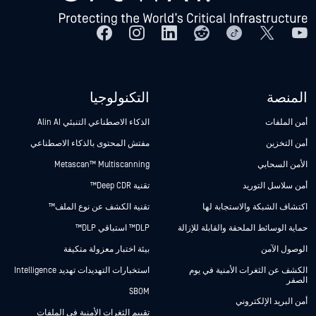
المنصة
التكنولوجيا
أمن الملفات
الذكاء الاصطناعي التنبئي Alin AI
أمن التخزين
مفتش المحتوى بالذكاء الاصطناعي
الأمن السحابي
Metascan™ Multiscanning
أمن سلاسل التوريد
تقنية Deep CDR™
اكتشاف الشبكة والاستجابة لها
تقنية الكشف عن نوع الملف™
حماية الوسائط الملحقة والقابلة للإزالة
DLP™ استباقي DLP™
الوصول الآمن
بيئة اختبار معزولة متكيفة
الكشف عن الثغرات الأمنية في يوم
استخبارات التهديدات تهديد Intelligence
الصفر
SBOM
أمن البريد الإلكتروني
تقييم الثغرات الأمنية في الملفات