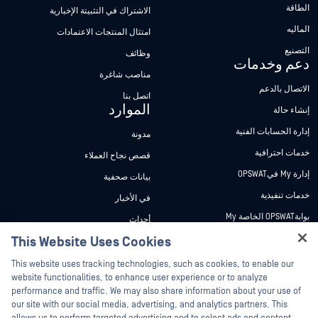
الطاقة
الاشتراك في التثبيتة الإخبارية
الماليه
امتثال المنتجات الاعتمادات
التصنيع
وظائف
دعم وخدمات
مناصب شاغرة
الاتصال بالدعم
اتصل بنا
الموارد
إنشاء حالة
إدارة الحسابات الفنية
مدونة
خدمات احترافية
قصص نجاح العملاء
إدارة My فيOPSWAT
بيانات صحفية
خدمات تنفيذية
في الأخبار
بوابةOPSWAT الخاصة My
أحداث
وثائق تقنية
This Website Uses Cookies
ندوات عبر الإنترنت
Hey there!
دورات تدريبية
أوراق البيانات
This website uses tracking technologies, such as cookies, to enable our
I'm Ozzy, your OPSWAT virtual assistant.
website functionalities, to enhance user experience or to analyze
برنامج الثغرات الأمنية
مستندات تقنية
How can I help you secure what's critical
performance and traffic. We may also share information about your use of
الشركاء
today?
our site with our social media, advertising, and analytics partners. This
أدوات مجانية