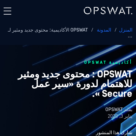
المنزل
/
المدونة
/
OPSWAT الأكاديمية: محتوى جديد ومثير لـ
...
أكاديمية OPSWAT
OPSWAT : محتوى جديد ومثير
للاهتمام لدورة «سير عمل
Secure ».
بقلم
OPSWAT
يناير 3, 2020
شارك هذا المنشور