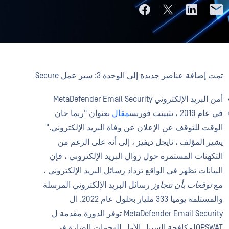
تمت إضافة عناصر جديدة إلى الوحدة 3: سير عمل Secure
أمن البريد الإلكتروني MetaDefender Email Security
في عام 2019 ، تثبيتت
فوربس
مقال
بعنوان "ربما حان
الوقت
للتوقف
عن
الإعلان عن وفاة البريد الإلكتروني."
يشير المؤلف ، نايجل ديفيز ، إلى أنه على الرغم من
التكهنات المستمرة حول زوال البريد الإلكتروني ، فإن
البيانات
تظهر في الواقع
تزداد رسائل البريد الإلكتروني ،
مع
توقعات بأن تتجاوز
رسائل البريد الإلكتروني المرسلة
والمستلمة يوميا 333 مليار بحلول عام 2022. ال
MetaDefender Email Security توفر الدورة مقدمة ل
OPSWATلمكافحة السبيل الأول للهجمات الضارة في