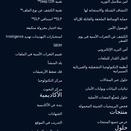
أمن سلاسل التوريد
تقنية Deep CDR™
اكتشاف الشبكة والاستجابة لها
تقنية الكشف عن نوع الملف™
حماية الوسائط الملحقة والقابلة للإزالة
DLP™ استباقي DLP™
الوصول الآمن
بيئة اختبار معزولة متكيفة
الكشف عن الثغرات الأمنية في يوم
استخبارات التهديدات تهديد Intelligence
الصفر
SBOM
أمن البريد الإلكتروني
تقييم الثغرات الأمنية في الملفات
النقل المُدار للملفات
بلد المنشأ
أنظمة التكنولوجيا التشغيلية والفيزيائية
السيبرانية
فك ضغط الأرشيفات
حلول عبر المجالات
مركز التكنولوجيا
ثنائيات البيانات وبوابات الأمان
مركز البحوث
الأكاديمية
حلول مُصنِّع المعدات الأصلية
نبذة عن الأكاديمية
فحص البرمجيات الخبيثة المحمولة
منتجات
الشهادات
عرض جميع المنتجات
التدريب في الموقع
حلول