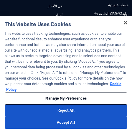
خدمات تنفيذية
في الأخبار
بوابةOPSWAT الخاصة My
أحداث
وثائق تقنية
This Website Uses Cookies
ندوات عبر الإنترنت
Hey there!
دورات تدريبية
أوراق البيانات
This website uses tracking technologies, such as cookies, to enable our
I'm Ozzy, your OPSWAT virtual assistant.
website functionalities, to enhance user experience or to analyze
برنامج الثغرات الأمنية
مستندات تقنية
How can I help you secure what's critical
performance and traffic. We may also share information about your use of
الشركاء
today?
our site with our social media, advertising, and analytics partners. This
أدوات مجانية
allows us to perform targeted advertising and to select ads and content
شهادات
that will be more relevant to you. By clicking “Accept All,” you agree to
شركاء التكنولوجيا
your personal data being processed by all cookies and other technologies
on our website. Click “Reject All” to refuse, or “Manage My Preferences” to
برنامج شركاء القنوات
manage your choices. See our Cookie Policy for more details on the how
we process your data through cookies and similar technologies:
Cookie
©2026 OPSWAT . جميع الحقوق محفوظة. OPSWAT و MetaDefender و Metascan و
Policy
MetaAccess OPSWAT و Trust no File. Trust No Device. و OPSWAT و Protecting the
World's Critical Infrastructure و Deep CDR™ Technology و InQuest وشعار InQuest و
Manage My Preferences
DFI و RetroHunt و Deep File Inspection و Join the Hunt هي علامات تجارية مملوكة
OPSWAT العلامات التجارية الخاصة بالجهات الخارجية هي ملك لأصحابها المعنيين.
القانون
سياسة الخصوصية
إدارة تفضيلات ملفات تعريف الارتباط
خيارات
Reject All
الخصوصية الخاصة بك في كاليفورنيا
Privacy Policy
Accept All