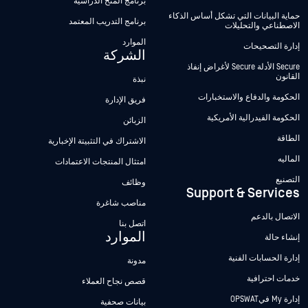
برنامج المنح الدراسية
حماية البيانات التي تشكل أساس الذكاء
برنامج التدريب المعتمد
الاصطناعي والتحليلات
الموارد
إدارة التصحيحات
الشركة
Secure الأدلة Secure لأغراض إنفاذ
القانون
نبذة
الحكومة والدفاع والاستخبارات
فريق الإدارة
الحكومة الفيدرالية الأمريكية
الزبائن
الطاقة
الاشتراك في التثبيتة الإخبارية
الماليه
امتثال المنتجات الاعتمادات
التصنيع
وظائف
Support & Services
مناصب شاغرة
الاتصال بالدعم
اتصل بنا
الموارد
إنشاء حالة
إدارة الحسابات الفنية
مدونة
خدمات احترافية
قصص نجاح العملاء
إدارة My فيOPSWAT
بيانات صحفية