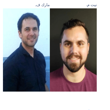
نيت م.
مارك ف.