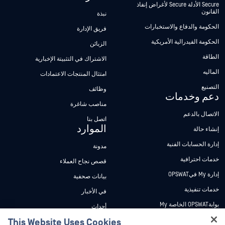
Secure الأدلة Secure لأغراض إنفاذ
القانون
نبذة
الحكومة والدفاع والاستخبارات
فريق الإدارة
الحكومة الفيدرالية الأمريكية
الزبائن
الطاقة
الاشتراك في التثبيتة الإخبارية
الماليه
امتثال المنتجات الاعتمادات
التصنيع
وظائف
دعم وخدمات
مناصب شاغرة
الاتصال بالدعم
اتصل بنا
الموارد
إنشاء حالة
إدارة الحسابات الفنية
مدونة
خدمات احترافية
قصص نجاح العملاء
إدارة My فيOPSWAT
بيانات صحفية
خدمات تنفيذية
في الأخبار
بوابةOPSWAT الخاصة My
أحداث
وثائق تقنية
This Website Uses Cookies
ندوات عبر الإنترنت