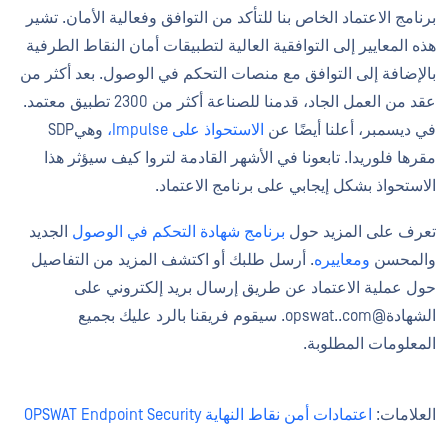
برنامج الاعتماد الخاص بنا للتأكد من التوافق وفعالية الأمان. تشير
هذه المعايير إلى التوافقية العالية لتطبيقات أمان النقاط الطرفية
بالإضافة إلى التوافق مع منصات التحكم في الوصول. بعد أكثر من
عقد من العمل الجاد، قدمنا للصناعة أكثر من 2300 تطبيق معتمد.
في ديسمبر، أعلنا أيضًا عن
الاستحواذ على Impulse،
وهيSDP
مقرها فلوريدا. تابعونا في الأشهر القادمة لتروا كيف سيؤثر هذا
الاستحواذ بشكل إيجابي على برنامج الاعتماد.
تعرف على المزيد حول
برنامج شهادة التحكم في الوصول
الجديد
والمحسن
ومعاييره
. أرسل طلبك أو اكتشف المزيد من التفاصيل
حول عملية الاعتماد عن طريق إرسال بريد إلكتروني على
الشهادة@opswat..com. سيقوم فريقنا بالرد عليك بجميع
المعلومات المطلوبة.
العلامات:
اعتمادات أمن نقاط النهاية OPSWAT Endpoint Security