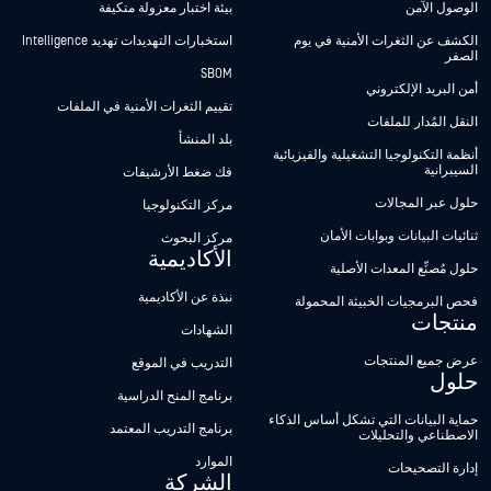
الوصول الآمن
بيئة اختبار معزولة متكيفة
الكشف عن الثغرات الأمنية في يوم
استخبارات التهديدات تهديد Intelligence
الصفر
SBOM
أمن البريد الإلكتروني
تقييم الثغرات الأمنية في الملفات
النقل المُدار للملفات
بلد المنشأ
أنظمة التكنولوجيا التشغيلية والفيزيائية
السيبرانية
فك ضغط الأرشيفات
حلول عبر المجالات
مركز التكنولوجيا
ثنائيات البيانات وبوابات الأمان
مركز البحوث
الأكاديمية
حلول مُصنِّع المعدات الأصلية
نبذة عن الأكاديمية
فحص البرمجيات الخبيثة المحمولة
منتجات
الشهادات
عرض جميع المنتجات
التدريب في الموقع
حلول
برنامج المنح الدراسية
حماية البيانات التي تشكل أساس الذكاء
برنامج التدريب المعتمد
الاصطناعي والتحليلات
الموارد
إدارة التصحيحات
الشركة