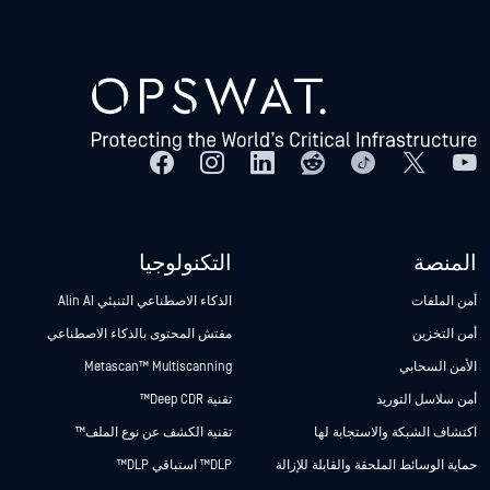
المنصة
التكنولوجيا
أمن الملفات
الذكاء الاصطناعي التنبئي Alin AI
أمن التخزين
مفتش المحتوى بالذكاء الاصطناعي
الأمن السحابي
Metascan™ Multiscanning
أمن سلاسل التوريد
تقنية Deep CDR™
اكتشاف الشبكة والاستجابة لها
تقنية الكشف عن نوع الملف™
حماية الوسائط الملحقة والقابلة للإزالة
DLP™ استباقي DLP™