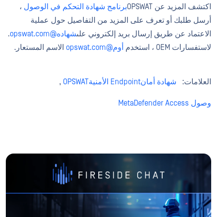
اكتشف المزيد عن OPSWAT
برنامج شهادة التحكم في الوصول
،
أرسل طلبك أو تعرف على المزيد من التفاصيل حول عملية
الاعتماد عن طريق إرسال بريد إلكتروني على
شهاده@opswat.com
.
لاستفسارات OEM ، استخدم
أوم@opswat.com
الاسم المستعار.
العلامات:
شهادة أمانEndpoint الأمنيةOPSWAT
,
وصول MetaDefender Access