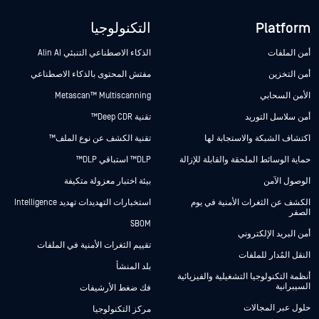
Platform
التكنولوجيا
أمن الملفات
الذكاء الاصطناعي التنبئي Alin AI
أمن التخزين
مفتش المحتوى بالذكاء الاصطناعي
الأمن السحابي
Metascan™ Multiscanning
أمن سلاسل التوريد
تقنية Deep CDR™
اكتشاف الشبكة والاستجابة لها
تقنية الكشف عن نوع الملف™
حماية الوسائط الملحقة والقابلة للإزالة
DLP™ استباقي DLP™
الوصول الآمن
بيئة اختبار معزولة متكيفة
الكشف عن الثغرات الأمنية في يوم
استخبارات التهديدات تهديد Intelligence
الصفر
SBOM
أمن البريد الإلكتروني
تقييم الثغرات الأمنية في الملفات
النقل المُدار للملفات
بلد المنشأ
أنظمة التكنولوجيا التشغيلية والفيزيائية
السيبرانية
فك ضغط الأرشيفات
حلول عبر المجالات
مركز التكنولوجيا