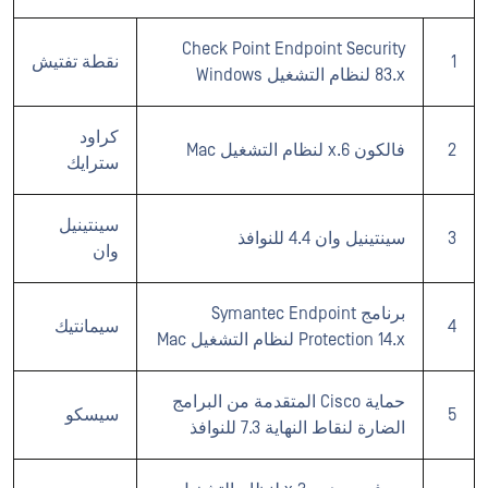
Check Point Endpoint Security
1
نقطة تفتيش
83.x لنظام التشغيل Windows
كراود
2
فالكون 6.x لنظام التشغيل Mac
سترايك
سينتينيل
3
سينتينيل وان 4.4 للنوافذ
وان
برنامج Symantec Endpoint
4
سيمانتيك
Protection 14.x لنظام التشغيل Mac
حماية Cisco المتقدمة من البرامج
5
سيسكو
الضارة لنقاط النهاية 7.3 للنوافذ