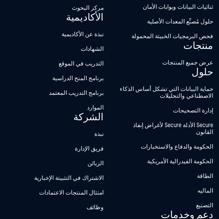
ثنائيات البيانات وبوابات الأمان
مركز البحوث
الأكاديمية
حلول مُصنِّع المعدات الأصلية
نبذة عن الأكاديمية
فحص البرمجيات الخبيثة المحمولة
منتجات
الشهادات
عرض جميع المنتجات
التدريب في الموقع
حلول
برنامج المنح الدراسية
حماية البيانات التي تشكل أساس الذكاء
برنامج التدريب المعتمد
الاصطناعي والتحليلات
الموارد
إدارة التصحيحات
الشركة
Secure الأدلة Secure لأغراض إنفاذ
القانون
نبذة
الحكومة والدفاع والاستخبارات
فريق الإدارة
الحكومة الفيدرالية الأمريكية
الزبائن
الطاقة
الاشتراك في التثبيتة الإخبارية
الماليه
امتثال المنتجات الاعتمادات
التصنيع
وظائف
دعم وخدمات